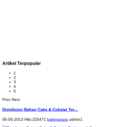
Artikel Terpopuler
1
2
3
4
5
Prev
Next
Distributor Bahan Cake & Cokelat Ter…
06-05-2013 Hits:225471
bakingclass
admin1