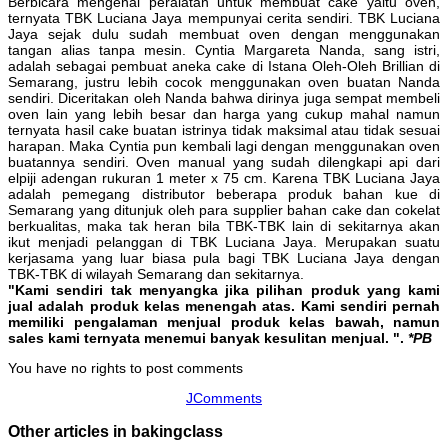
Berbicara mengenai peralatan untuk membuat cake yaitu oven,
ternyata TBK Luciana Jaya mempunyai cerita sendiri. TBK Luciana
Jaya sejak dulu sudah membuat oven dengan menggunakan
tangan alias tanpa mesin. Cyntia Margareta Nanda, sang istri,
adalah sebagai pembuat aneka cake di Istana Oleh-Oleh Brillian di
Semarang, justru lebih cocok menggunakan oven buatan Nanda
sendiri. Diceritakan oleh Nanda bahwa dirinya juga sempat membeli
oven lain yang lebih besar dan harga yang cukup mahal namun
ternyata hasil cake buatan istrinya tidak maksimal atau tidak sesuai
harapan. Maka Cyntia pun kembali lagi dengan menggunakan oven
buatannya sendiri. Oven manual yang sudah dilengkapi api dari
elpiji adengan rukuran 1 meter x 75 cm. Karena TBK Luciana Jaya
adalah pemegang distributor beberapa produk bahan kue di
Semarang yang ditunjuk oleh para supplier bahan cake dan cokelat
berkualitas, maka tak heran bila TBK-TBK lain di sekitarnya akan
ikut menjadi pelanggan di TBK Luciana Jaya. Merupakan suatu
kerjasama yang luar biasa pula bagi TBK Luciana Jaya dengan
TBK-TBK di wilayah Semarang dan sekitarnya.
"Kami sendiri tak menyangka jika pilihan produk yang kami
jual adalah produk kelas menengah atas. Kami sendiri pernah
memiliki pengalaman menjual produk kelas bawah, namun
sales kami ternyata menemui banyak kesulitan menjual. ".
*PB
You have no rights to post comments
JComments
Other articles in bakingclass