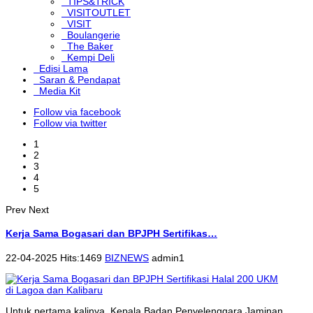
TIPS&TRICK
VISITOUTLET
VISIT
Boulangerie
The Baker
Kempi Deli
Edisi Lama
Saran & Pendapat
Media Kit
Follow via facebook
Follow via twitter
1
2
3
4
5
Prev
Next
Kerja Sama Bogasari dan BPJPH Sertifikas…
22-04-2025 Hits:1469
BIZNEWS
admin1
Untuk pertama kalinya, Kepala Badan Penyelenggara Jaminan