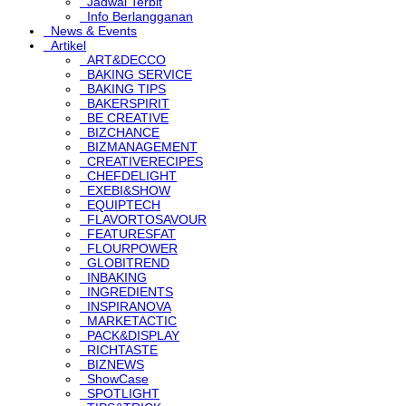
Jadwal Terbit
Info Berlangganan
News & Events
Artikel
ART&DECCO
BAKING SERVICE
BAKING TIPS
BAKERSPIRIT
BE CREATIVE
BIZCHANCE
BIZMANAGEMENT
CREATIVERECIPES
CHEFDELIGHT
EXEBI&SHOW
EQUIPTECH
FLAVORTOSAVOUR
FEATURESFAT
FLOURPOWER
GLOBITREND
INBAKING
INGREDIENTS
INSPIRANOVA
MARKETACTIC
PACK&DISPLAY
RICHTASTE
BIZNEWS
ShowCase
SPOTLIGHT