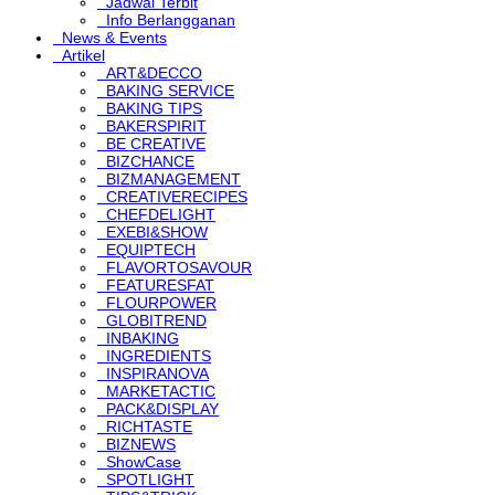
Jadwal Terbit
Info Berlangganan
News & Events
Artikel
ART&DECCO
BAKING SERVICE
BAKING TIPS
BAKERSPIRIT
BE CREATIVE
BIZCHANCE
BIZMANAGEMENT
CREATIVERECIPES
CHEFDELIGHT
EXEBI&SHOW
EQUIPTECH
FLAVORTOSAVOUR
FEATURESFAT
FLOURPOWER
GLOBITREND
INBAKING
INGREDIENTS
INSPIRANOVA
MARKETACTIC
PACK&DISPLAY
RICHTASTE
BIZNEWS
ShowCase
SPOTLIGHT