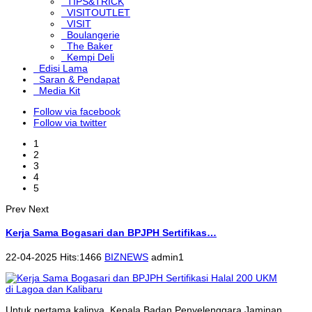
TIPS&TRICK
VISITOUTLET
VISIT
Boulangerie
The Baker
Kempi Deli
Edisi Lama
Saran & Pendapat
Media Kit
Follow via facebook
Follow via twitter
1
2
3
4
5
Prev
Next
Kerja Sama Bogasari dan BPJPH Sertifikas…
22-04-2025 Hits:1466
BIZNEWS
admin1
Untuk pertama kalinya, Kepala Badan Penyelenggara Jaminan