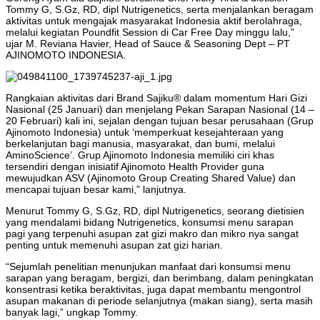
Tommy G, S.Gz, RD, dipl Nutrigenetics, serta menjalankan beragam
aktivitas untuk mengajak masyarakat Indonesia aktif berolahraga,
melalui kegiatan Poundfit Session di Car Free Day minggu lalu,”
ujar M. Reviana Havier, Head of Sauce & Seasoning Dept – PT
AJINOMOTO INDONESIA.
Rangkaian aktivitas dari Brand Sajiku® dalam momentum Hari Gizi
Nasional (25 Januari) dan menjelang Pekan Sarapan Nasional (14 –
20 Februari) kali ini, sejalan dengan tujuan besar perusahaan (Grup
Ajinomoto Indonesia) untuk ‘memperkuat kesejahteraan yang
berkelanjutan bagi manusia, masyarakat, dan bumi, melalui
AminoScience’. Grup Ajinomoto Indonesia memiliki ciri khas
tersendiri dengan inisiatif Ajinomoto Health Provider guna
mewujudkan ASV (Ajinomoto Group Creating Shared Value) dan
mencapai tujuan besar kami,” lanjutnya.
Menurut Tommy G, S.Gz, RD, dipl Nutrigenetics, seorang dietisien
yang mendalami bidang Nutrigenetics, konsumsi menu sarapan
pagi yang terpenuhi asupan zat gizi makro dan mikro nya sangat
penting untuk memenuhi asupan zat gizi harian.
“Sejumlah penelitian menunjukan manfaat dari konsumsi menu
sarapan yang beragam, bergizi, dan berimbang, dalam peningkatan
konsentrasi ketika beraktivitas, juga dapat membantu mengontrol
asupan makanan di periode selanjutnya (makan siang), serta masih
banyak lagi,” ungkap Tommy.