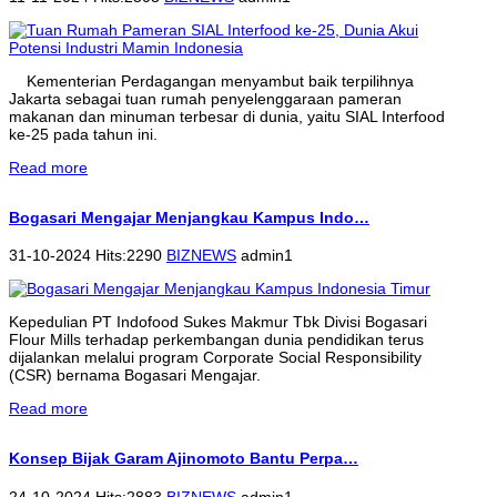
Kementerian Perdagangan menyambut baik terpilihnya
Jakarta sebagai tuan rumah penyelenggaraan pameran
makanan dan minuman terbesar di dunia, yaitu SIAL Interfood
ke-25 pada tahun ini.
Read more
Bogasari Mengajar Menjangkau Kampus Indo…
31-10-2024 Hits:2290
BIZNEWS
admin1
Kepedulian PT Indofood Sukes Makmur Tbk Divisi Bogasari
Flour Mills terhadap perkembangan dunia pendidikan terus
dijalankan melalui program Corporate Social Responsibility
(CSR) bernama Bogasari Mengajar.
Read more
Konsep Bijak Garam Ajinomoto Bantu Perpa…
24-10-2024 Hits:2883
BIZNEWS
admin1