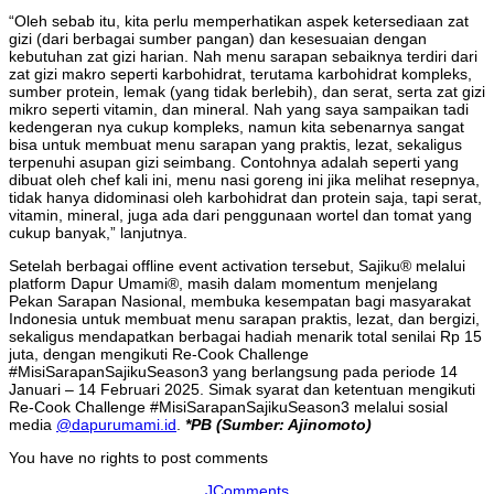
“Oleh sebab itu, kita perlu memperhatikan aspek ketersediaan zat
gizi (dari berbagai sumber pangan) dan kesesuaian dengan
kebutuhan zat gizi harian. Nah menu sarapan sebaiknya terdiri dari
zat gizi makro seperti karbohidrat, terutama karbohidrat kompleks,
sumber protein, lemak (yang tidak berlebih), dan serat, serta zat gizi
mikro seperti vitamin, dan mineral. Nah yang saya sampaikan tadi
kedengeran nya cukup kompleks, namun kita sebenarnya sangat
bisa untuk membuat menu sarapan yang praktis, lezat, sekaligus
terpenuhi asupan gizi seimbang. Contohnya adalah seperti yang
dibuat oleh chef kali ini, menu nasi goreng ini jika melihat resepnya,
tidak hanya didominasi oleh karbohidrat dan protein saja, tapi serat,
vitamin, mineral, juga ada dari penggunaan wortel dan tomat yang
cukup banyak,” lanjutnya.
Setelah berbagai offline event activation tersebut, Sajiku® melalui
platform Dapur Umami®, masih dalam momentum menjelang
Pekan Sarapan Nasional, membuka kesempatan bagi masyarakat
Indonesia untuk membuat menu sarapan praktis, lezat, dan bergizi,
sekaligus mendapatkan berbagai hadiah menarik total senilai Rp 15
juta, dengan mengikuti Re-Cook Challenge
#MisiSarapanSajikuSeason3 yang berlangsung pada periode 14
Januari – 14 Februari 2025. Simak syarat dan ketentuan mengikuti
Re-Cook Challenge #MisiSarapanSajikuSeason3 melalui sosial
media
@dapurumami.id
.
*PB (Sumber: Ajinomoto)
You have no rights to post comments
JComments