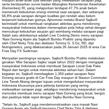
maupun anak-anak usia sekolah yang melewatkan sarapan pagi,
serta berdasarkan survei badan litbangkes Kementerian Kesehatan
(Kemenkes) RI, yang melaporkan terdapat 47,7% anak belum
memenuhi kebutuhan energi minimal saat sarapan, dan sebanyak
66,8% anak sarapan dengan kualitas gizi rendah atau belum
terpenuhi kebutuhan gizinya, Ajinomoto melalui Brand Sajiku®
berinisiatif untuk membuat rangkaian aktivitas guna mendorong
masyarakat Indonesia dalam menerapkan pola hidup sehat dengan
mencukupi kebutuhan asupan gizi seimbang melalui sarapan pagi.
Salah satu aktivitasnya adalah Live Cooking Demo menu sarapan
‘Nasi Goreng Ayam ala Sajiku® Bumbu Praktis’ yang dipandu
oleh Chef Nicky Tirta dan dietisien Tommy G, S.Gz, RD, dipl
Nutrigenetics, yang dilaksanakan pada 26 Januari 2025 di area Car
Free Day FX Sudirman.
Menyadari pentingnya sarapan, Sajiku® Bumbu Praktis melakukan
gerakan ‘Misi Sarapan Sajiku’ sejak tahun 2022 dengan mengajak
masyarakat Indonesia untuk membuat Sarapan Lezat Gak Pake
Repot dan bergizi untuk memulai aktivitas sehari-hari. Dalam
kegiatan ini, Sajiku® membagikan 1,350 paket sarapan Nasi
Goreng secara gratis di Car Free Day maupun di Stasiun Commuter
Line Tanah Abang dengan tujuan untuk mengedukasi masyarakat
Indonesia khususnya para pekerja kantoran yang sering
melewatkan sarapan pagi, sekaligus mendorong masyarakat untuk
mencoba membuat menu sarapan Nasi Goreng yang lezat, bergizi,
dan pastinya tidak repot dengan Sajiku Bumbu Nasi Goreng.
“Selain itu, Sajiku® juga mendemonstrasikan cara masak Nasi
Goreng Ayam ala Sajiku® bersama Chef Nicky Tirta & dietisien