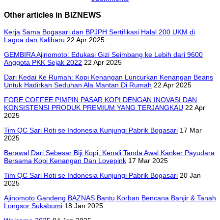
Other articles in BIZNEWS
Kerja Sama Bogasari dan BPJPH Sertifikasi Halal 200 UKM di
Lagoa dan Kalibaru
22 Apr 2025
GEMBIRA Ajinomoto: Edukasi Gizi Seimbang ke Lebih dari 9600
Anggota PKK Sejak 2022
22 Apr 2025
Dari Kedai Ke Rumah: Kopi Kenangan Luncurkan Kenangan Beans
Untuk Hadirkan Seduhan Ala Mantan Di Rumah
22 Apr 2025
FORE COFFEE PIMPIN PASAR KOPI DENGAN INOVASI DAN
KONSISTENSI PRODUK PREMIUM YANG TERJANGKAU
22 Apr
2025
Tim QC Sari Roti se Indonesia Kunjungi Pabrik Bogasari
17 Mar
2025
Berawal Dari Sebesar Biji Kopi, Kenali Tanda Awal Kanker Payudara
Bersama Kopi Kenangan Dan Lovepink
17 Mar 2025
Tim QC Sari Roti se Indonesia Kunjungi Pabrik Bogasari
20 Jan
2025
Ajinomoto Gandeng BAZNAS Bantu Korban Bencana Banjir & Tanah
Longsor Sukabumi
18 Jan 2025