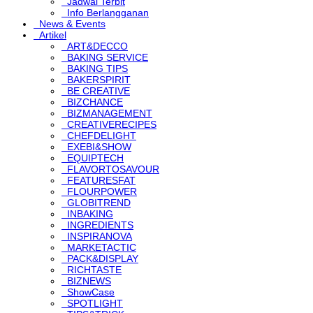
Jadwal Terbit
Info Berlangganan
News & Events
Artikel
ART&DECCO
BAKING SERVICE
BAKING TIPS
BAKERSPIRIT
BE CREATIVE
BIZCHANCE
BIZMANAGEMENT
CREATIVERECIPES
CHEFDELIGHT
EXEBI&SHOW
EQUIPTECH
FLAVORTOSAVOUR
FEATURESFAT
FLOURPOWER
GLOBITREND
INBAKING
INGREDIENTS
INSPIRANOVA
MARKETACTIC
PACK&DISPLAY
RICHTASTE
BIZNEWS
ShowCase
SPOTLIGHT