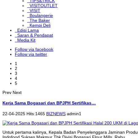
TIPS&TRICK
VISITOUTLET
VISIT
Boulangerie
The Baker
Kempi Deli
Edisi Lama
Saran & Pendapat
Media Kit
Follow via facebook
Follow via twitter
1
2
3
4
5
Prev
Next
Kerja Sama Bogasari dan BPJPH Sertifikas…
22-04-2025 Hits:1465
BIZNEWS
admin1
Untuk pertama kalinya, Kepala Badan Penyelenggara Jaminan Produk
Indofood Sukses Makmur Tbk Divisi Bogasari Flour Mills, Rabu...