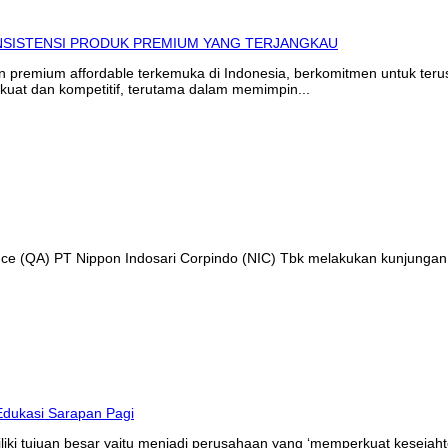
in premium affordable terkemuka di Indonesia, berkomitmen untuk te
kuat dan kompetitif, terutama dalam memimpin...
ance (QA) PT Nippon Indosari Corpindo (NIC) Tbk melakukan kunjungan
liki tujuan besar yaitu menjadi perusahaan yang ‘memperkuat kesejaht