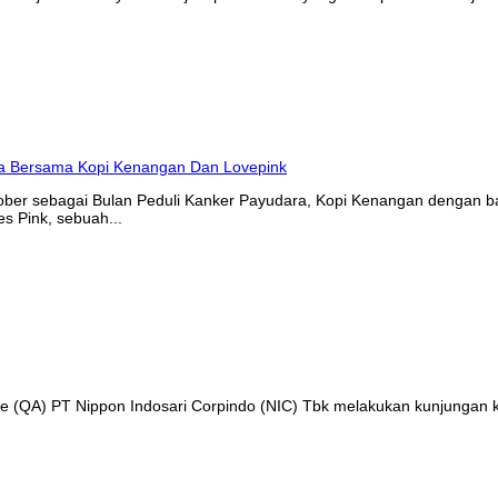
tober sebagai Bulan Peduli Kanker Payudara, Kopi Kenangan denga
s Pink, sebuah...
nce (QA) PT Nippon Indosari Corpindo (NIC) Tbk melakukan kunjungan 