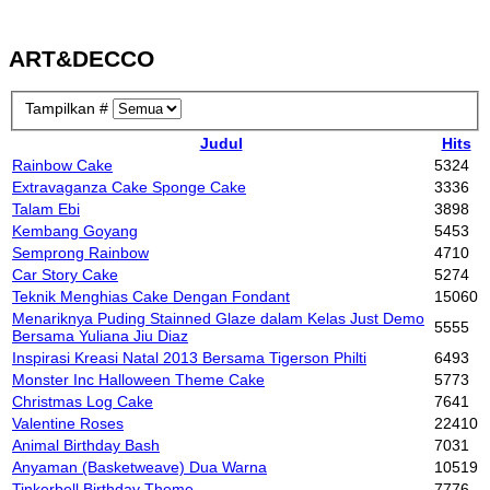
ART&DECCO
Tampilkan #
Judul
Hits
Rainbow Cake
5324
Extravaganza Cake Sponge Cake
3336
Talam Ebi
3898
Kembang Goyang
5453
Semprong Rainbow
4710
Car Story Cake
5274
Teknik Menghias Cake Dengan Fondant
15060
Menariknya Puding Stainned Glaze dalam Kelas Just Demo
5555
Bersama Yuliana Jiu Diaz
Inspirasi Kreasi Natal 2013 Bersama Tigerson Philti
6493
Monster Inc Halloween Theme Cake
5773
Christmas Log Cake
7641
Valentine Roses
22410
Animal Birthday Bash
7031
Anyaman (Basketweave) Dua Warna
10519
Tinkerbell Birthday Theme
7776