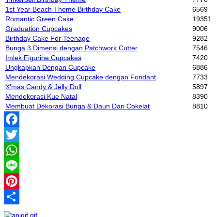
1st Year Beach Theme Birthday Cake
6569
Romantic Green Cake
19351
Graduation Cupcakes
9006
Birthday Cake For Teenage
9282
Bunga 3 Dimensi dengan Patchwork Cutter
7546
Imlek Figurine Cupcakes
7420
Ungkapkan Dengan Cupcake
6886
Mendekorasi Wedding Cupcake dengan Fondant
7733
X'mas Candy & Jelly Doll
5897
Mendekorasi Kue Natal
8390
Membuat Dekorasi Bunga & Daun Dari Cokelat
8810
Facebook
Twitter
WhatsApp
Line
Pinterest
Share