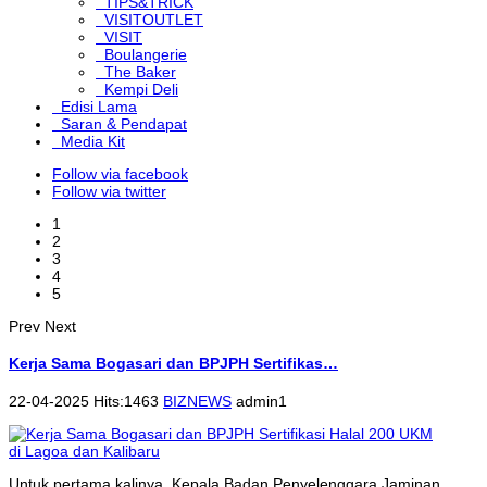
TIPS&TRICK
VISITOUTLET
VISIT
Boulangerie
The Baker
Kempi Deli
Edisi Lama
Saran & Pendapat
Media Kit
Follow via facebook
Follow via twitter
1
2
3
4
5
Prev
Next
Kerja Sama Bogasari dan BPJPH Sertifikas…
22-04-2025 Hits:1463
BIZNEWS
admin1
Untuk pertama kalinya, Kepala Badan Penyelenggara Jaminan