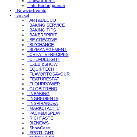
Jadwal Terbit
Info Berlangganan
News & Events
Artikel
ART&DECCO
BAKING SERVICE
BAKING TIPS
BAKERSPIRIT
BE CREATIVE
BIZCHANCE
BIZMANAGEMENT
CREATIVERECIPES
CHEFDELIGHT
EXEBI&SHOW
EQUIPTECH
FLAVORTOSAVOUR
FEATURESFAT
FLOURPOWER
GLOBITREND
INBAKING
INGREDIENTS
INSPIRANOVA
MARKETACTIC
PACK&DISPLAY
RICHTASTE
BIZNEWS
ShowCase
SPOTLIGHT