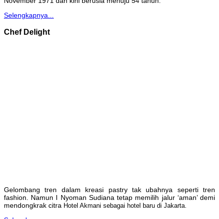
November 1971 dan kini berusia menuju 54 tahun.
Selengkapnya...
Chef Delight
Gelombang tren dalam kreasi pastry tak ubahnya seperti tren
fashion. Namun I Nyoman Sudiana tetap memilih jalur ‘aman’ demi
mendongkrak citra
Hotel Akmani sebagai hotel baru di Jakarta.