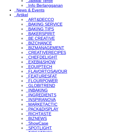
Jadwal Terbit
Info Berlangganan
News & Events
Artikel
ART&DECCO
BAKING SERVICE
BAKING TIPS
BAKERSPIRIT
BE CREATIVE
BIZCHANCE
BIZMANAGEMENT
CREATIVERECIPES
CHEFDELIGHT
EXEBI&SHOW
EQUIPTECH
FLAVORTOSAVOUR
FEATURESFAT
FLOURPOWER
GLOBITREND
INBAKING
INGREDIENTS
INSPIRANOVA
MARKETACTIC
PACK&DISPLAY
RICHTASTE
BIZNEWS
ShowCase
SPOTLIGHT