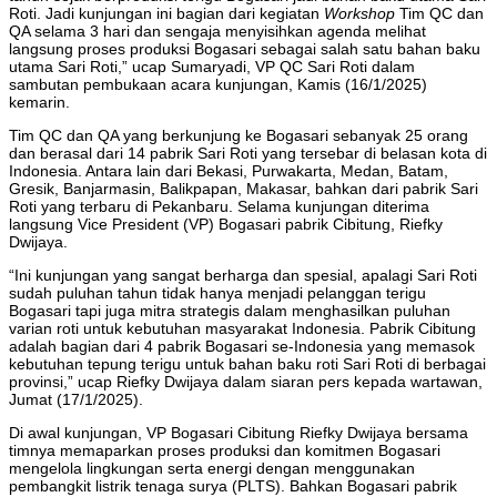
Roti. Jadi kunjungan ini bagian dari kegiatan
Workshop
Tim QC dan
QA selama 3 hari dan sengaja menyisihkan agenda melihat
langsung proses produksi Bogasari sebagai salah satu bahan baku
utama Sari Roti,” ucap Sumaryadi, VP QC Sari Roti dalam
sambutan pembukaan acara kunjungan, Kamis (16/1/2025)
kemarin.
Tim QC dan QA yang berkunjung ke Bogasari sebanyak 25 orang
dan berasal dari 14 pabrik Sari Roti yang tersebar di belasan kota di
Indonesia. Antara lain dari Bekasi, Purwakarta, Medan, Batam,
Gresik, Banjarmasin, Balikpapan, Makasar, bahkan dari pabrik Sari
Roti yang terbaru di Pekanbaru. Selama kunjungan diterima
langsung Vice President (VP) Bogasari pabrik Cibitung, Riefky
Dwijaya.
“Ini kunjungan yang sangat berharga dan spesial, apalagi Sari Roti
sudah puluhan tahun tidak hanya menjadi pelanggan terigu
Bogasari tapi juga mitra strategis dalam menghasilkan puluhan
varian roti untuk kebutuhan masyarakat Indonesia. Pabrik Cibitung
adalah bagian dari 4 pabrik Bogasari se-Indonesia yang memasok
kebutuhan tepung terigu untuk bahan baku roti Sari Roti di berbagai
provinsi,” ucap Riefky Dwijaya dalam siaran pers kepada wartawan,
Jumat (17/1/2025).
Di awal kunjungan, VP Bogasari Cibitung Riefky Dwijaya bersama
timnya memaparkan proses produksi dan komitmen Bogasari
mengelola lingkungan serta energi dengan menggunakan
pembangkit listrik tenaga surya (PLTS). Bahkan Bogasari pabrik