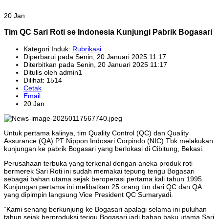
20 Jan
Tim QC Sari Roti se Indonesia Kunjungi Pabrik Bogasari
Kategori Induk:
Rubrikasi
Diperbarui pada Senin, 20 Januari 2025 11:17
Diterbitkan pada Senin, 20 Januari 2025 11:17
Ditulis oleh admin1
Dilihat: 1514
Cetak
Email
20 Jan
Untuk pertama kalinya, tim Quality Control (QC) dan Quality
Assurance (QA) PT Nippon Indosari Corpindo (NIC) Tbk melakukan
kunjungan ke pabrik Bogasari yang berlokasi di Cibitung, Bekasi.
Perusahaan terbuka yang terkenal dengan aneka produk roti
bermerek Sari Roti ini sudah memakai tepung terigu Bogasari
sebagai bahan utama sejak beroperasi pertama kali tahun 1995.
Kunjungan pertama ini melibatkan 25 orang tim dari QC dan QA
yang dipimpin langsung Vice President QC Sumaryadi.
“Kami senang berkunjung ke Bogasari apalagi selama ini puluhan
tahun sejak berproduksi terigu Bogasari jadi bahan baku utama Sari