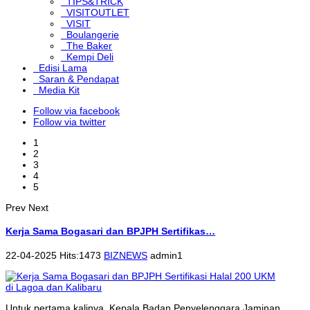
TIPS&TRICK
VISITOUTLET
VISIT
Boulangerie
The Baker
Kempi Deli
Edisi Lama
Saran & Pendapat
Media Kit
Follow via facebook
Follow via twitter
1
2
3
4
5
Prev
Next
Kerja Sama Bogasari dan BPJPH Sertifikas…
22-04-2025 Hits:1473
BIZNEWS
admin1
Untuk pertama kalinya, Kepala Badan Penyelenggara Jaminan