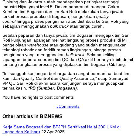
Cibitung dan Jakarta sudah mendapatkan peringkat tertinggi
Industri Hijau yakni level 5. Dalam paparan di ruangan Cakra
Kembar, tim Bogasari dan tim Sari Roti melakukan tanya jawab
terkait proses produksi di Bogasari, pengelolaan
quality
control
hingga proses pengiriman atau distribusi ke Sari Roti yang
sebagian menggunakan
bulk truck
atau terigu curah.
Setelah paparan dan tanya jawab, tim Bogasari mengajak tim Sari
Roti kunjungan lapangan melihat langsung proses produksi di Mill,
pengelolaan
warehouse
atau gudang yang sudah menggunakan
teknologi robotic dan forklift ramah lingkungan, hingga proses
pengiriman yang menggunakan
bulk truck
. Selama keliling
lapangan, beberapa orang tim QC dan QA aktif bertanya lebih detail
tentang rangkaian proses yang dijelaskan tim Bogasari Cibitung.
“Ini sungguh kunjungan berharga dan sangat bermanfaat buat tim
kami dari Quality Control dan Quality Assurance,” ucap Sumaryadi
VP QC Sari Roti di akhir acara kunjungan seraya mengucapkan
terima kasih.
*PB (Sumber: Bogasari).
You have no rights to post comments
JComments
Other articles in BIZNEWS
Kerja Sama Bogasari dan BPJPH Sertifikasi Halal 200 UKM di
Lagoa dan Kalibaru
22 Apr 2025