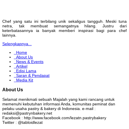
Chef yang satu ini terbilang unik sekaligus tangguh. Meski tuna
netra, tak membuat semangatnya hilang. Justru dari
keterbatasannya ia banyak memberi inspirasi bagi para chef
lainnya.
Selengkapnya...
Home
About Us
News & Events
Artikel
Edisi Lama
Saran & Pendapat
Media Kit
About Us
Selamat menikmati sebuah Majalah yang kami rancang untuk
memenuhi kebutuhan informasi Anda, komunitas peminat dan
pelaku usaha pastry & bakery di Indonesia. e-mail :
redaksi@pastrynbakery.net
Facebook : http://www.facebook.com/lezatn.pastrybakery
Twitter : @tabloidlezat