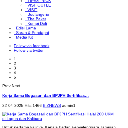
TIPS&TRICK
VISITOUTLET
VISIT
Boulangerie
The Baker
Kempi Deli
Edisi Lama
Saran & Pendapat
Media Kit
Follow via facebook
Follow via twitter
1
2
3
4
5
Prev
Next
Kerja Sama Bogasari dan BPJPH Sertifikas…
22-04-2025 Hits:1466
BIZNEWS
admin1
Untuk pertama kalinya, Kepala Badan Penyelenggara Jaminan