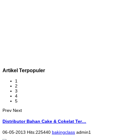
Artikel Terpopuler
1
2
3
4
5
Prev
Next
Distributor Bahan Cake & Cokelat Ter…
06-05-2013 Hits:225440
bakingclass
admin1