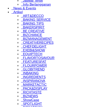
Jadwal Terbit
Info Berlangganan
News & Events
Artikel
ART&DECCO
BAKING SERVICE
BAKING TIPS
BAKERSPIRIT
BE CREATIVE
BIZCHANCE
BIZMANAGEMENT
CREATIVERECIPES
CHEFDELIGHT
EXEBI&SHOW
EQUIPTECH
FLAVORTOSAVOUR
FEATURESFAT
FLOURPOWER
GLOBITREND
INBAKING
INGREDIENTS
INSPIRANOVA
MARKETACTIC
PACK&DISPLAY
RICHTASTE
BIZNEWS
ShowCase
SPOTLIGHT