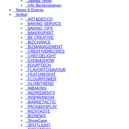
Jadwal Terbit
Info Berlangganan
News & Events
Artikel
ART&DECCO
BAKING SERVICE
BAKING TIPS
BAKERSPIRIT
BE CREATIVE
BIZCHANCE
BIZMANAGEMENT
CREATIVERECIPES
CHEFDELIGHT
EXEBI&SHOW
EQUIPTECH
FLAVORTOSAVOUR
FEATURESFAT
FLOURPOWER
GLOBITREND
INBAKING
INGREDIENTS
INSPIRANOVA
MARKETACTIC
PACK&DISPLAY
RICHTASTE
BIZNEWS
ShowCase
SPOTLIGHT