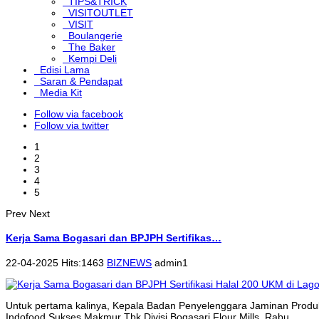
TIPS&TRICK
VISITOUTLET
VISIT
Boulangerie
The Baker
Kempi Deli
Edisi Lama
Saran & Pendapat
Media Kit
Follow via facebook
Follow via twitter
1
2
3
4
5
Prev
Next
Kerja Sama Bogasari dan BPJPH Sertifikas…
22-04-2025 Hits:1463
BIZNEWS
admin1
Untuk pertama kalinya, Kepala Badan Penyelenggara Jaminan Produk
Indofood Sukses Makmur Tbk Divisi Bogasari Flour Mills, Rabu...