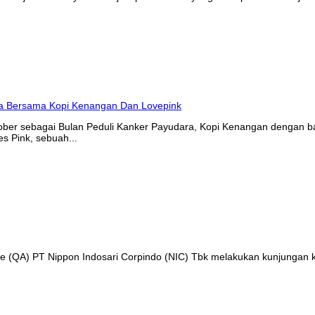
tober sebagai Bulan Peduli Kanker Payudara, Kopi Kenangan denga
s Pink, sebuah...
nce (QA) PT Nippon Indosari Corpindo (NIC) Tbk melakukan kunjungan 