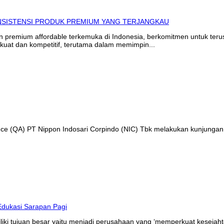
in premium affordable terkemuka di Indonesia, berkomitmen untuk te
kuat dan kompetitif, terutama dalam memimpin...
ance (QA) PT Nippon Indosari Corpindo (NIC) Tbk melakukan kunjungan
liki tujuan besar yaitu menjadi perusahaan yang ‘memperkuat kesejaht