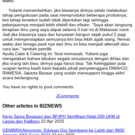
waktu."
Yulianti menambahkan, jika biasanya dirinya selalu melakukan
tahap pengukusan pada saat memproduksi beberapa produknya,
kini tahap tersebut sudah tidak diperlukan lagi sehingga
pekerjaannya menjadi lebih efektif dan efisien. "Saya akan langsung
terapkan ilmu yang saya dapat selama 3 hari ini di Makassar nanti .
Jadi jika biasanya saya dan karyawan bangun sejak pukul 2 pagi
untuk mempersiapkan semuanya kini bisa lebih agak siang. Hemat
waktu dan tenaga pasti nya dan ilmu ini bisa menjadi altenatif atau
cara lain," tambah pemilik
Ayulia Cake & Catering ini. Soal memasak, Yulianti juga
mengatakan bahwa lakukan segala sesuatunya dengan ikhlas dan
jika orang lain bisa, dirinya juga harus bisa. Tak Ketinggalan pula
ucapan terima kasih kami kepada pihak penyelenggara DIMArCO,
RAMESIA, Jakarta Bazaar yang sudah mensupport hingga akhir
acara berlangsung.
You have no rights to post comments
JComments
Other articles in BIZNEWS
Kerja Sama Bogasari dan BPJPH Sertifikasi Halal 200 UKM di
Lagoa dan Kalibaru
22 Apr 2025
GEMBIRA Ajinomoto: Edukasi Gizi Seimbang ke Lebih dari 9600
Anggota PKK Sejak 2022
22 Apr 2025