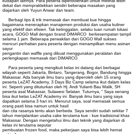
kudapan lainnya. Para peserta diperbolehkan untuk melihat lebih
dekat dan mempraktekkan sendiri beberapa masakan yang
diajarkan oleh Yuyun Anwar dan team.
Berbagi tips & trik memasak dan membuat kue hingga
bagaimana menerapkan manajemen produksi dan usaha kuliner
yang efektif dan efisien. Tak ketinggalan, selaku tuan rumah lokasi
acara, GOGO Mall dengan brand DIMARCO berkesempatan tampil
selama 1 jam. Beberapa perwakilan dari GOGO Mall sukses
mencuri perhatian para peserta dengan menampilkan menu asinan
sayur
pengantin dan waffle yang dibuat menggunakan peralatan dan
perlengkapan memasak dari DIMARCO.
Para peserta yang mengikuti kelas ini datang dari berbagai
wilayah seperti Jakarta, Bintaro, Tangerang, Bogor, Bandung hingga
Makassar. Ada banyak ilmu baru yang diperoleh oleh 15 orang
peserta LeZAT Academy, 3 Days Biz Camp selama ikut dalam kelas
ini. Seperti yang dituturkan oleh Hj. Andi Yulianti Bau Malik, SH
peserta asal Makassar, Sulawesi Selatan. Tuturnya, “ Saya senang
bisa ikut kelas LeZAT Academy ini. Banyak ilmu baru yang saya
dapatkan selama 3 hari ini. Menurut saya, soal memasak semua
orang pasti bisa namun untuk hasil
dan cita rasanya tentu akan berbeda. Saya sendiri sudah sekitar 7
tahun menjalankan usaha cake terutama kue - kue tradisional khas
Makassar. Dengan mengetahui ilmu dan teknik yang diajarkan di
kelas ini terutama seputar
pembuatan frozen food, maka pekerjaan saya bisa lebih hemat