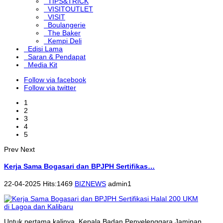
TIPS&TRICK
VISITOUTLET
VISIT
Boulangerie
The Baker
Kempi Deli
Edisi Lama
Saran & Pendapat
Media Kit
Follow via facebook
Follow via twitter
1
2
3
4
5
Prev
Next
Kerja Sama Bogasari dan BPJPH Sertifikas…
22-04-2025 Hits:1469
BIZNEWS
admin1
Untuk pertama kalinya, Kepala Badan Penyelenggara Jaminan