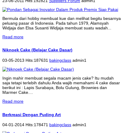
23-06-2011 Hits:192821
Suppliers Forum
admin1
Bermula dari hobby membuat kue dan melihat begitu besarnya
peluang pasar di Indonesia. Pada tahun 1979, Alamsyah
Widjaja dan Elsa Susanti Widjaja membuat suatu wadah...
Read more
Niknoek Cake (Belajar Cake Dasar)
03-05-2013 Hits:187631
bakingclass
admin1
Ingin mahir membuat segala macam jenis cake? Itu mudah
saja tetapi terlebih dahulu Anda wajib memahami 4 cake dasar
berikut ini : Lapis Surabaya, Bolu Gulung, Brownies dan
Marmer Cake....
Read more
Berkreasi Dengan Puding Art
04-01-2014 Hits:178471
bakingclass
admin1