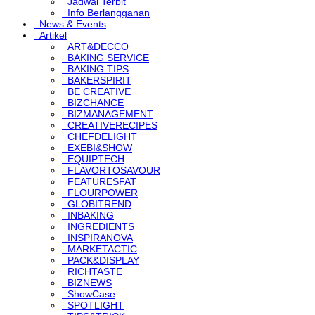
Jadwal Terbit
Info Berlangganan
News & Events
Artikel
ART&DECCO
BAKING SERVICE
BAKING TIPS
BAKERSPIRIT
BE CREATIVE
BIZCHANCE
BIZMANAGEMENT
CREATIVERECIPES
CHEFDELIGHT
EXEBI&SHOW
EQUIPTECH
FLAVORTOSAVOUR
FEATURESFAT
FLOURPOWER
GLOBITREND
INBAKING
INGREDIENTS
INSPIRANOVA
MARKETACTIC
PACK&DISPLAY
RICHTASTE
BIZNEWS
ShowCase
SPOTLIGHT