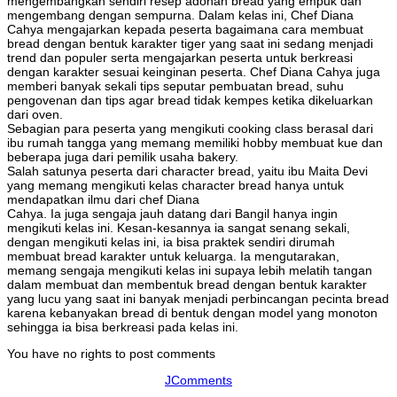
mengembangkan sendiri resep adonan bread yang empuk dan
mengembang dengan sempurna. Dalam kelas ini, Chef Diana
Cahya mengajarkan kepada peserta bagaimana cara membuat
bread dengan bentuk karakter tiger yang saat ini sedang menjadi
trend dan populer serta mengajarkan peserta untuk berkreasi
dengan karakter sesuai keinginan peserta. Chef Diana Cahya juga
memberi banyak sekali tips seputar pembuatan bread, suhu
pengovenan dan tips agar bread tidak kempes ketika dikeluarkan
dari oven.
Sebagian para peserta yang mengikuti cooking class berasal dari
ibu rumah tangga yang memang memiliki hobby membuat kue dan
beberapa juga dari pemilik usaha bakery.
Salah satunya peserta dari character bread, yaitu ibu Maita Devi
yang memang mengikuti kelas character bread hanya untuk
mendapatkan ilmu dari chef Diana
Cahya. Ia juga sengaja jauh datang dari Bangil hanya ingin
mengikuti kelas ini. Kesan-kesannya ia sangat senang sekali,
dengan mengikuti kelas ini, ia bisa praktek sendiri dirumah
membuat bread karakter untuk keluarga. Ia mengutarakan,
memang sengaja mengikuti kelas ini supaya lebih melatih tangan
dalam membuat dan membentuk bread dengan bentuk karakter
yang lucu yang saat ini banyak menjadi perbincangan pecinta bread
karena kebanyakan bread di bentuk dengan model yang monoton
sehingga ia bisa berkreasi pada kelas ini.
You have no rights to post comments
JComments