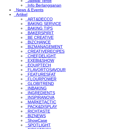
Jadwal Terbit
Info Berlangganan
News & Events
Artikel
ART&DECCO
BAKING SERVICE
BAKING TIPS
BAKERSPIRIT
BE CREATIVE
BIZCHANCE
BIZMANAGEMENT
CREATIVERECIPES
CHEFDELIGHT
EXEBI&SHOW
EQUIPTECH
FLAVORTOSAVOUR
FEATURESFAT
FLOURPOWER
GLOBITREND
INBAKING
INGREDIENTS
INSPIRANOVA
MARKETACTIC
PACK&DISPLAY
RICHTASTE
BIZNEWS
ShowCase
SPOTLIGHT