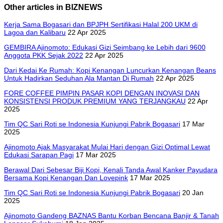
Other articles in BIZNEWS
Kerja Sama Bogasari dan BPJPH Sertifikasi Halal 200 UKM di
Lagoa dan Kalibaru
22 Apr 2025
GEMBIRA Ajinomoto: Edukasi Gizi Seimbang ke Lebih dari 9600
Anggota PKK Sejak 2022
22 Apr 2025
Dari Kedai Ke Rumah: Kopi Kenangan Luncurkan Kenangan Beans
Untuk Hadirkan Seduhan Ala Mantan Di Rumah
22 Apr 2025
FORE COFFEE PIMPIN PASAR KOPI DENGAN INOVASI DAN
KONSISTENSI PRODUK PREMIUM YANG TERJANGKAU
22 Apr
2025
Tim QC Sari Roti se Indonesia Kunjungi Pabrik Bogasari
17 Mar
2025
Ajinomoto Ajak Masyarakat Mulai Hari dengan Gizi Optimal Lewat
Edukasi Sarapan Pagi
17 Mar 2025
Berawal Dari Sebesar Biji Kopi, Kenali Tanda Awal Kanker Payudara
Bersama Kopi Kenangan Dan Lovepink
17 Mar 2025
Tim QC Sari Roti se Indonesia Kunjungi Pabrik Bogasari
20 Jan
2025
Ajinomoto Gandeng BAZNAS Bantu Korban Bencana Banjir & Tanah