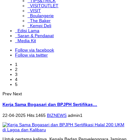
TIPS&TRICK
VISITOUTLET
VISIT
Boulangerie
The Baker
Kempi Deli
Edisi Lama
Saran & Pendapat
Media Kit
Follow via facebook
Follow via twitter
1
2
3
4
5
Prev
Next
Kerja Sama Bogasari dan BPJPH Sertifikas…
22-04-2025 Hits:1465
BIZNEWS
admin1
Untuk pertama kalinya, Kepala Badan Penyelenggara Jaminan