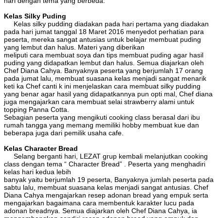
hari dengan tema yang berbeda.
Kelas Silky Puding
Kelas silky pudding diadakan pada hari pertama yang diadakan
pada hari jumat tanggal 18 Maret 2016 menyedot perhatian para
peserta, mereka sangat antusias untuk belajar membuat puding
yang lembut dan halus. Materi yang diberikan
meliputi cara membuat soya dan tips membuat puding agar hasil
puding yang didapatkan lembut dan halus. Semua diajarkan oleh
Chef Diana Cahya. Banyaknya peserta yang berjumlah 17 orang
pada jumat lalu, membuat suasana kelas menjadi sangat menarik
keti ka Chef canti k ini menjelaskan cara membuat silky pudding
yang benar agar hasil yang didapatkannya pun opti mal, Chef diana
juga mengajarkan cara membuat selai strawberry alami untuk
topping Panna Cotta.
Sebagian peserta yang mengikuti cooking class berasal dari ibu
rumah tangga yang memang memiliki hobby membuat kue dan
beberapa juga dari pemilik usaha cafe.
Kelas Character Bread
Selang berganti hari, LEZAT grup kembali melanjutkan cooking
class dengan tema “ Character Bread” . Peserta yang menghadiri
kelas hari kedua lebih
banyak yaitu berjumlah 19 peserta, Banyaknya jumlah peserta pada
sabtu lalu, membuat suasana kelas menjadi sangat antusias. Chef
Diana Cahya mengajarkan resep adonan bread yang empuk serta
mengajarkan bagaimana cara membentuk karakter lucu pada
adonan breadnya. Semua diajarkan oleh Chef Diana Cahya, ia