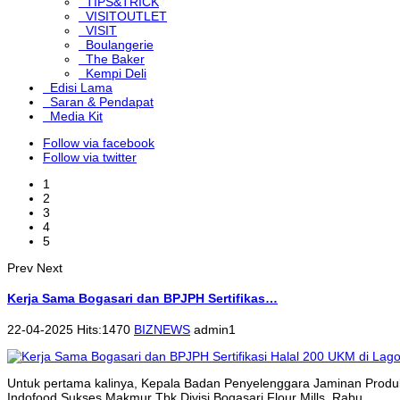
TIPS&TRICK
VISITOUTLET
VISIT
Boulangerie
The Baker
Kempi Deli
Edisi Lama
Saran & Pendapat
Media Kit
Follow via facebook
Follow via twitter
1
2
3
4
5
Prev
Next
Kerja Sama Bogasari dan BPJPH Sertifikas…
22-04-2025 Hits:1470
BIZNEWS
admin1
Untuk pertama kalinya, Kepala Badan Penyelenggara Jaminan Produk
Indofood Sukses Makmur Tbk Divisi Bogasari Flour Mills, Rabu...