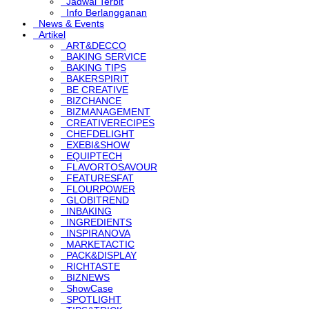
Jadwal Terbit
Info Berlangganan
News & Events
Artikel
ART&DECCO
BAKING SERVICE
BAKING TIPS
BAKERSPIRIT
BE CREATIVE
BIZCHANCE
BIZMANAGEMENT
CREATIVERECIPES
CHEFDELIGHT
EXEBI&SHOW
EQUIPTECH
FLAVORTOSAVOUR
FEATURESFAT
FLOURPOWER
GLOBITREND
INBAKING
INGREDIENTS
INSPIRANOVA
MARKETACTIC
PACK&DISPLAY
RICHTASTE
BIZNEWS
ShowCase
SPOTLIGHT