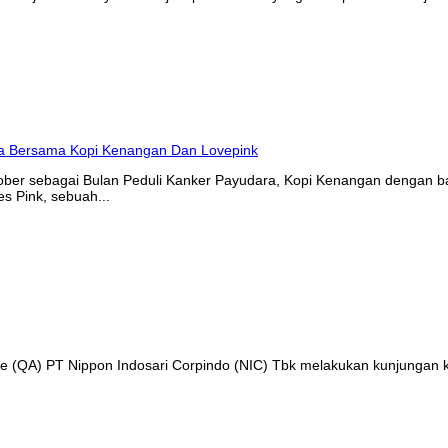
tober sebagai Bulan Peduli Kanker Payudara, Kopi Kenangan denga
s Pink, sebuah...
nce (QA) PT Nippon Indosari Corpindo (NIC) Tbk melakukan kunjungan 