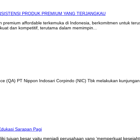
in premium affordable terkemuka di Indonesia, berkomitmen untuk te
kuat dan kompetitif, terutama dalam memimpin...
ance (QA) PT Nippon Indosari Corpindo (NIC) Tbk melakukan kunjungan
liki tujuan besar yaitu menjadi perusahaan yang ‘memperkuat kesejaht