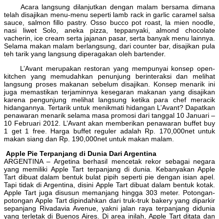
Acara langsung dilanjutkan dengan malam bersama dimana
telah disajikan menu-menu seperti lamb rack in garlic caramel salsa
sauce, salmon fillo pastry. Osso bucco pot roast, la mien noodle,
nasi liwet Solo, aneka pizza, teppanyaki, almond chocolate
vacherin, ice cream serta jajanan pasar, serta banyak menu lainnya.
Selama makan malam berlangsung, dari counter bar, disajikan pula
teh tarik yang langsung diperagakan oleh bartender.
L’Avant merupakan restoran yang mempunyai konsep open-
kitchen yang memudahkan penunjung berinteraksi dan melihat
langsung proses makanan sebelum disajikan. Konsep menarik ini
juga memastikan terjaminnya kesegaran makanan yang disajikan
karena pengunjung melihat langsung ketika para chef meracik
hidangannya. Tertarik untuk menikmati hidangan L’Avant? Dapatkan
penawaran menarik selama masa promosi dari tanggal 10 Januari –
10 Februari 2012. L’Avant akan memberikan penawaran buffet buy
1 get 1 free. Harga buffet reguler adalah Rp. 170,000net untuk
makan siang dan Rp. 190,000net untuk makan malam.
Apple Pie Terpanjang di Dunia Dari Argentina
ARGENTINA – Argetina berhasil mencetak rekor sebagai negara
yang memiliki Apple Tart terpanjang di dunia. Kebanyakan Apple
Tart dibuat dalam bentuk bulat pipih seperti pie dengan isian apel.
Tapi tidak di Argentina, disini Apple Tart dibuat dalam bentuk kotak.
Apple Tart juga disusun memanjang hingga 303 meter. Potongan-
potongan Apple Tart dipindahkan dari truk-truk bakery yang diparkir
sepanjang Rivadavia Avenue, yakni jalan raya terpanjang didunia
yang terletak di Buenos Aires. Di area inilah, Apple Tart ditata dan