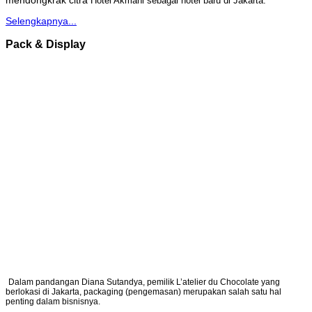
mendongkrak citra
Hotel Akmani sebagai hotel baru di Jakarta.
Selengkapnya...
Pack & Display
Dalam pandangan Diana Sutandya, pemilik L’atelier du Chocolate yang
berlokasi di Jakarta, packaging (pengemasan) merupakan salah satu hal
penting dalam bisnisnya.