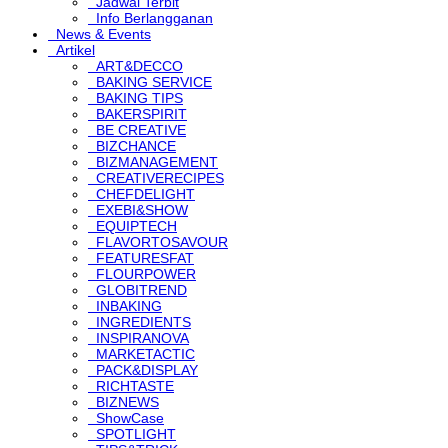
Jadwal Terbit
Info Berlangganan
News & Events
Artikel
ART&DECCO
BAKING SERVICE
BAKING TIPS
BAKERSPIRIT
BE CREATIVE
BIZCHANCE
BIZMANAGEMENT
CREATIVERECIPES
CHEFDELIGHT
EXEBI&SHOW
EQUIPTECH
FLAVORTOSAVOUR
FEATURESFAT
FLOURPOWER
GLOBITREND
INBAKING
INGREDIENTS
INSPIRANOVA
MARKETACTIC
PACK&DISPLAY
RICHTASTE
BIZNEWS
ShowCase
SPOTLIGHT