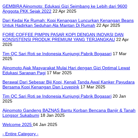
GEMBIRA Ajinomoto: Edukasi Gizi Seimbang ke Lebih dari 9600
Anggota PKK Sejak 2022
22 Apr 2025
Dari Kedai Ke Rumah: Kopi Kenangan Luncurkan Kenangan Beans
Untuk Hadirkan Seduhan Ala Mantan Di Rumah
22 Apr 2025
FORE COFFEE PIMPIN PASAR KOPI DENGAN INOVASI DAN
KONSISTENSI PRODUK PREMIUM YANG TERJANGKAU
22 Apr
2025
Tim QC Sari Roti se Indonesia Kunjungi Pabrik Bogasari
17 Mar
2025
Ajinomoto Ajak Masyarakat Mulai Hari dengan Gizi Optimal Lewat
Edukasi Sarapan Pagi
17 Mar 2025
Berawal Dari Sebesar Biji Kopi, Kenali Tanda Awal Kanker Payudara
Bersama Kopi Kenangan Dan Lovepink
17 Mar 2025
Tim QC Sari Roti se Indonesia Kunjungi Pabrik Bogasari
20 Jan
2025
Ajinomoto Gandeng BAZNAS Bantu Korban Bencana Banjir & Tanah
Longsor Sukabumi
18 Jan 2025
Welcome 2025
04 Jan 2025
- Entire Category -