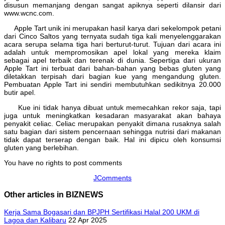
disusun memanjang dengan sangat apiknya seperti dilansir dari
www.wcnc.com.
Apple Tart unik ini merupakan hasil karya dari sekelompok petani
dari Cinco Saltos yang ternyata sudah tiga kali menyelenggarakan
acara serupa selama tiga hari berturut-turut. Tujuan dari acara ini
adalah untuk mempromosikan apel lokal yang mereka klaim
sebagai apel terbaik dan terenak di dunia. Sepertiga dari ukuran
Apple Tart ini terbuat dari bahan-bahan yang bebas gluten yang
diletakkan terpisah dari bagian kue yang mengandung gluten.
Pembuatan Apple Tart ini sendiri membutuhkan sedikitnya 20.000
butir apel.
Kue ini tidak hanya dibuat untuk memecahkan rekor saja, tapi
juga untuk meningkatkan kesadaran masyarakat akan bahaya
penyakit celiac. Celiac merupakan penyakit dimana rusaknya salah
satu bagian dari sistem pencernaan sehingga nutrisi dari makanan
tidak dapat terserap dengan baik. Hal ini dipicu oleh konsumsi
gluten yang berlebihan.
You have no rights to post comments
JComments
Other articles in BIZNEWS
Kerja Sama Bogasari dan BPJPH Sertifikasi Halal 200 UKM di
Lagoa dan Kalibaru
22 Apr 2025