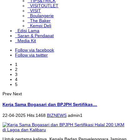
TIPS&TRICK
VISITOUTLET
VISIT
Boulangerie
The Baker
Kempi Deli
Edisi Lama
Saran & Pendapat
Media Kit
Follow via facebook
Follow via twitter
1
2
3
4
5
Prev
Next
Kerja Sama Bogasari dan BPJPH Sertifikas…
22-04-2025 Hits:1468
BIZNEWS
admin1
Untuk pertama kalinya, Kepala Badan Penyelenggara Jaminan