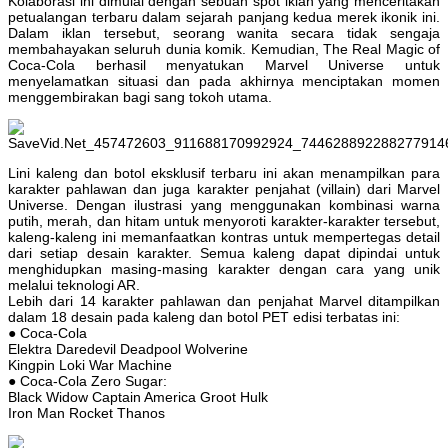
Kolaborasi ini dimulai dengan sebuah spot iklan yang menceritakan
petualangan terbaru dalam sejarah panjang kedua merek ikonik ini.
Dalam iklan tersebut, seorang wanita secara tidak sengaja
membahayakan seluruh dunia komik. Kemudian, The Real Magic of
Coca-Cola berhasil menyatukan Marvel Universe untuk
menyelamatkan situasi dan pada akhirnya menciptakan momen
menggembirakan bagi sang tokoh utama.
Lini kaleng dan botol eksklusif terbaru ini akan menampilkan para
karakter pahlawan dan juga karakter penjahat (villain) dari Marvel
Universe. Dengan ilustrasi yang menggunakan kombinasi warna
putih, merah, dan hitam untuk menyoroti karakter-karakter tersebut,
kaleng-kaleng ini memanfaatkan kontras untuk mempertegas detail
dari setiap desain karakter. Semua kaleng dapat dipindai untuk
menghidupkan masing-masing karakter dengan cara yang unik
melalui teknologi AR.
Lebih dari 14 karakter pahlawan dan penjahat Marvel ditampilkan
dalam 18 desain pada kaleng dan botol PET edisi terbatas ini:
● Coca-Cola
Elektra Daredevil Deadpool Wolverine
Kingpin Loki War Machine
● Coca-Cola Zero Sugar:
Black Widow Captain America Groot Hulk
Iron Man Rocket Thanos