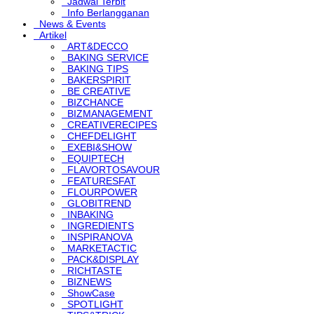
Jadwal Terbit
Info Berlangganan
News & Events
Artikel
ART&DECCO
BAKING SERVICE
BAKING TIPS
BAKERSPIRIT
BE CREATIVE
BIZCHANCE
BIZMANAGEMENT
CREATIVERECIPES
CHEFDELIGHT
EXEBI&SHOW
EQUIPTECH
FLAVORTOSAVOUR
FEATURESFAT
FLOURPOWER
GLOBITREND
INBAKING
INGREDIENTS
INSPIRANOVA
MARKETACTIC
PACK&DISPLAY
RICHTASTE
BIZNEWS
ShowCase
SPOTLIGHT