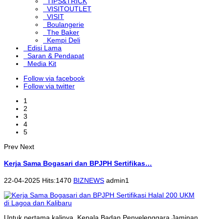
TIPS&TRICK
VISITOUTLET
VISIT
Boulangerie
The Baker
Kempi Deli
Edisi Lama
Saran & Pendapat
Media Kit
Follow via facebook
Follow via twitter
1
2
3
4
5
Prev
Next
Kerja Sama Bogasari dan BPJPH Sertifikas…
22-04-2025 Hits:1470
BIZNEWS
admin1
Untuk pertama kalinya, Kepala Badan Penyelenggara Jaminan