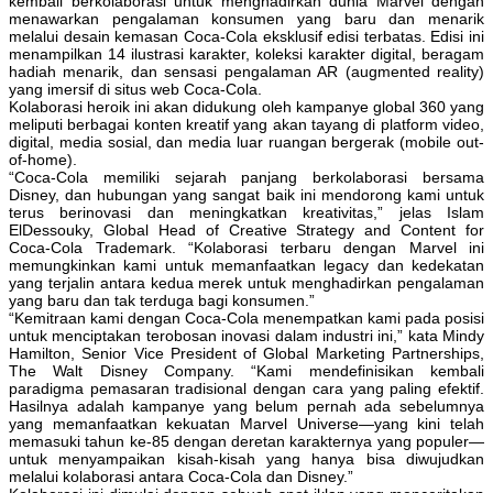
kembali berkolaborasi untuk menghadirkan dunia Marvel dengan
menawarkan pengalaman konsumen yang baru dan menarik
melalui desain kemasan Coca-Cola eksklusif edisi terbatas. Edisi ini
menampilkan 14 ilustrasi karakter, koleksi karakter digital, beragam
hadiah menarik, dan sensasi pengalaman AR (augmented reality)
yang imersif di situs web Coca-Cola.
Kolaborasi heroik ini akan didukung oleh kampanye global 360 yang
meliputi berbagai konten kreatif yang akan tayang di platform video,
digital, media sosial, dan media luar ruangan bergerak (mobile out-
of-home).
“Coca-Cola memiliki sejarah panjang berkolaborasi bersama
Disney, dan hubungan yang sangat baik ini mendorong kami untuk
terus berinovasi dan meningkatkan kreativitas,” jelas Islam
ElDessouky, Global Head of Creative Strategy and Content for
Coca-Cola Trademark. “Kolaborasi terbaru dengan Marvel ini
memungkinkan kami untuk memanfaatkan legacy dan kedekatan
yang terjalin antara kedua merek untuk menghadirkan pengalaman
yang baru dan tak terduga bagi konsumen.”
“Kemitraan kami dengan Coca-Cola menempatkan kami pada posisi
untuk menciptakan terobosan inovasi dalam industri ini,” kata Mindy
Hamilton, Senior Vice President of Global Marketing Partnerships,
The Walt Disney Company. “Kami mendefinisikan kembali
paradigma pemasaran tradisional dengan cara yang paling efektif.
Hasilnya adalah kampanye yang belum pernah ada sebelumnya
yang memanfaatkan kekuatan Marvel Universe—yang kini telah
memasuki tahun ke-85 dengan deretan karakternya yang populer—
untuk menyampaikan kisah-kisah yang hanya bisa diwujudkan
melalui kolaborasi antara Coca-Cola dan Disney.”