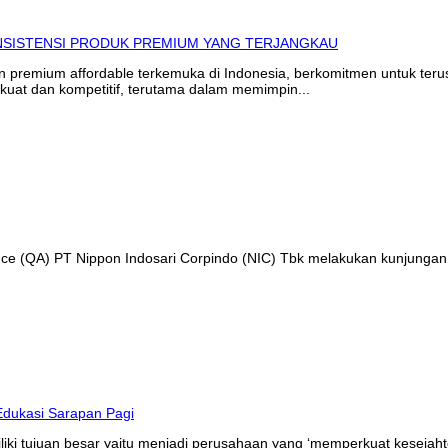
in premium affordable terkemuka di Indonesia, berkomitmen untuk te
kuat dan kompetitif, terutama dalam memimpin...
ance (QA) PT Nippon Indosari Corpindo (NIC) Tbk melakukan kunjungan
liki tujuan besar yaitu menjadi perusahaan yang ‘memperkuat kesejaht