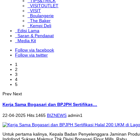
TIPS&TRICK
VISITOUTLET
VISIT
Boulangerie
The Baker
Kempi Deli
Edisi Lama
Saran & Pendapat
Media Kit
Follow via facebook
Follow via twitter
1
2
3
4
5
Prev
Next
Kerja Sama Bogasari dan BPJPH Sertifikas…
22-04-2025 Hits:1465
BIZNEWS
admin1
Untuk pertama kalinya, Kepala Badan Penyelenggara Jaminan Produk
Indofood Sukses Makmur Tbk Divisi Bogasari Flour Mills, Rabu...