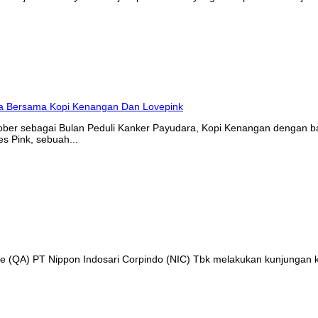
tober sebagai Bulan Peduli Kanker Payudara, Kopi Kenangan denga
s Pink, sebuah...
nce (QA) PT Nippon Indosari Corpindo (NIC) Tbk melakukan kunjungan 