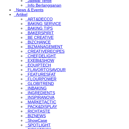
Jadwal Terbit
Info Berlangganan
News & Events
Artikel
ART&DECCO
BAKING SERVICE
BAKING TIPS
BAKERSPIRIT
BE CREATIVE
BIZCHANCE
BIZMANAGEMENT
CREATIVERECIPES
CHEFDELIGHT
EXEBI&SHOW
EQUIPTECH
FLAVORTOSAVOUR
FEATURESFAT
FLOURPOWER
GLOBITREND
INBAKING
INGREDIENTS
INSPIRANOVA
MARKETACTIC
PACK&DISPLAY
RICHTASTE
BIZNEWS
ShowCase
SPOTLIGHT