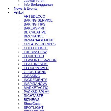
Jadwal Terbit
Info Berlangganan
News & Events
Artikel
ART&DECCO
BAKING SERVICE
BAKING TIPS
BAKERSPIRIT
BE CREATIVE
BIZCHANCE
BIZMANAGEMENT
CREATIVERECIPES
CHEFDELIGHT
EXEBI&SHOW
EQUIPTECH
FLAVORTOSAVOUR
FEATURESFAT
FLOURPOWER
GLOBITREND
INBAKING
INGREDIENTS
INSPIRANOVA
MARKETACTIC
PACK&DISPLAY
RICHTASTE
BIZNEWS
ShowCase
SPOTLIGHT