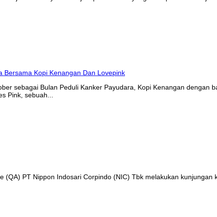
tober sebagai Bulan Peduli Kanker Payudara, Kopi Kenangan denga
s Pink, sebuah...
nce (QA) PT Nippon Indosari Corpindo (NIC) Tbk melakukan kunjungan 