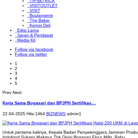
TIPS&TRICK
VISITOUTLET
VISIT
Boulangerie
The Baker
Kempi Deli
Edisi Lama
Saran & Pendapat
Media Kit
Follow via facebook
Follow via twitter
1
2
3
4
5
Prev
Next
Kerja Sama Bogasari dan BPJPH Sertifikas…
22-04-2025 Hits:1464
BIZNEWS
admin1
Untuk pertama kalinya, Kepala Badan Penyelenggara Jaminan Produk
Indofood Sukses Makmur Tbk Divisi Bogasari Flour Mills, Rabu...