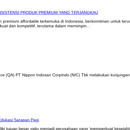
in premium affordable terkemuka di Indonesia, berkomitmen untuk te
kuat dan kompetitif, terutama dalam memimpin...
ance (QA) PT Nippon Indosari Corpindo (NIC) Tbk melakukan kunjungan
liki tujuan besar yaitu menjadi perusahaan yang ‘memperkuat kesejaht