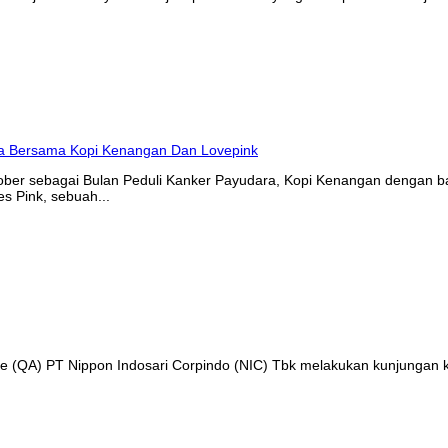
tober sebagai Bulan Peduli Kanker Payudara, Kopi Kenangan denga
s Pink, sebuah...
nce (QA) PT Nippon Indosari Corpindo (NIC) Tbk melakukan kunjungan 