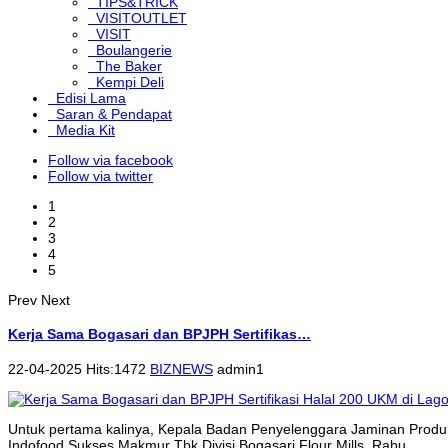
TIPS&TRICK
VISITOUTLET
VISIT
Boulangerie
The Baker
Kempi Deli
Edisi Lama
Saran & Pendapat
Media Kit
Follow via facebook
Follow via twitter
1
2
3
4
5
Prev
Next
Kerja Sama Bogasari dan BPJPH Sertifikas…
22-04-2025 Hits:1472
BIZNEWS
admin1
Untuk pertama kalinya, Kepala Badan Penyelenggara Jaminan Produk
Indofood Sukses Makmur Tbk Divisi Bogasari Flour Mills, Rabu...