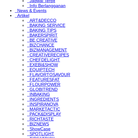
Jadwal Terbit
Info Berlangganan
News & Events
Artikel
ART&DECCO
BAKING SERVICE
BAKING TIPS
BAKERSPIRIT
BE CREATIVE
BIZCHANCE
BIZMANAGEMENT
CREATIVERECIPES
CHEFDELIGHT
EXEBI&SHOW
EQUIPTECH
FLAVORTOSAVOUR
FEATURESFAT
FLOURPOWER
GLOBITREND
INBAKING
INGREDIENTS
INSPIRANOVA
MARKETACTIC
PACK&DISPLAY
RICHTASTE
BIZNEWS
ShowCase
SPOTLIGHT