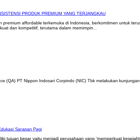
in premium affordable terkemuka di Indonesia, berkomitmen untuk te
kuat dan kompetitif, terutama dalam memimpin...
ance (QA) PT Nippon Indosari Corpindo (NIC) Tbk melakukan kunjungan
liki tujuan besar yaitu menjadi perusahaan yang ‘memperkuat kesejaht