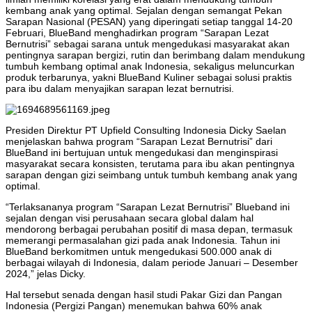
kembang anak yang optimal. Sejalan dengan semangat Pekan
Sarapan Nasional (PESAN) yang diperingati setiap tanggal 14-20
Februari, BlueBand menghadirkan program “Sarapan Lezat
Bernutrisi” sebagai sarana untuk mengedukasi masyarakat akan
pentingnya sarapan bergizi, rutin dan berimbang dalam mendukung
tumbuh kembang optimal anak Indonesia, sekaligus meluncurkan
produk terbarunya, yakni BlueBand Kuliner sebagai solusi praktis
para ibu dalam menyajikan sarapan lezat bernutrisi.
Presiden Direktur PT Upfield Consulting Indonesia Dicky Saelan
menjelaskan bahwa program “Sarapan Lezat Bernutrisi” dari
BlueBand ini bertujuan untuk mengedukasi dan menginspirasi
masyarakat secara konsisten, terutama para ibu akan pentingnya
sarapan dengan gizi seimbang untuk tumbuh kembang anak yang
optimal.
“Terlaksananya program “Sarapan Lezat Bernutrisi” Blueband ini
sejalan dengan visi perusahaan secara global dalam hal
mendorong berbagai perubahan positif di masa depan, termasuk
memerangi permasalahan gizi pada anak Indonesia. Tahun ini
BlueBand berkomitmen untuk mengedukasi 500.000 anak di
berbagai wilayah di Indonesia, dalam periode Januari – Desember
2024,” jelas Dicky.
Hal tersebut senada dengan hasil studi Pakar Gizi dan Pangan
Indonesia (Pergizi Pangan) menemukan bahwa 60% anak