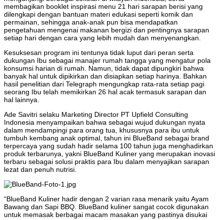
membagikan booklet inspirasi menu 21 hari sarapan berisi yang
dilengkapi dengan bantuan materi edukasi seperti komik dan
permainan, sehingga anak-anak pun bisa mendapatkan
pengetahuan mengenai makanan bergizi dan pentingnya sarapan
setiap hari dengan cara yang lebih mudah dan menyenangkan.
Kesuksesan program ini tentunya tidak luput dari peran serta
dukungan Ibu sebagai manajer rumah tangga yang mengatur pola
konsumsi harian di rumah. Namun, tidak dapat dipungkiri bahwa
banyak hal untuk dipikirkan dan disiapkan setiap harinya. Bahkan
hasil penelitian dari Telegraph mengungkap rata-rata setiap pagi
seorang Ibu telah memikirkan 26 hal acak termasuk sarapan dan
hal lainnya.
Ade Savitri selaku Marketing Director PT Upfield Consulting
Indonesia menyampaikan bahwa sebagai wujud dukungan nyata
dalam mendampingi para orang tua, khususnya para ibu untuk
tumbuh kembang anak optimal, tahun ini BlueBand sebagai brand
terpercaya yang sudah hadir selama 100 tahun juga menghadirkan
produk terbarunya, yakni BlueBand Kuliner yang merupakan inovasi
terbaru sebagai solusi praktis para Ibu dalam menyajikan sarapan
lezat dan penuh nutrisi.
“BlueBand Kuliner hadir dengan 2 varian rasa menarik yaitu Ayam
Bawang dan Sapi BBQ. BlueBand kuliner sangat cocok digunakan
untuk memasak berbagai macam masakan yang pastinya disukai