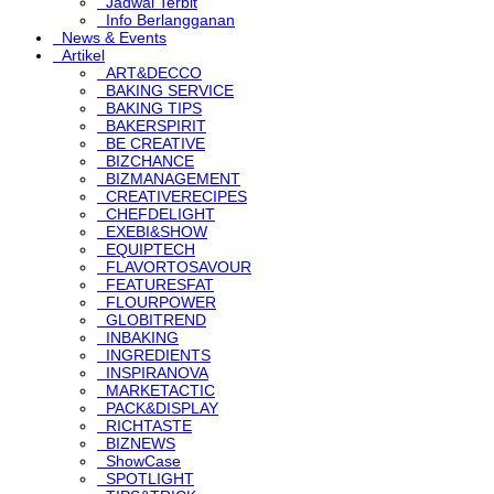
Jadwal Terbit
Info Berlangganan
News & Events
Artikel
ART&DECCO
BAKING SERVICE
BAKING TIPS
BAKERSPIRIT
BE CREATIVE
BIZCHANCE
BIZMANAGEMENT
CREATIVERECIPES
CHEFDELIGHT
EXEBI&SHOW
EQUIPTECH
FLAVORTOSAVOUR
FEATURESFAT
FLOURPOWER
GLOBITREND
INBAKING
INGREDIENTS
INSPIRANOVA
MARKETACTIC
PACK&DISPLAY
RICHTASTE
BIZNEWS
ShowCase
SPOTLIGHT