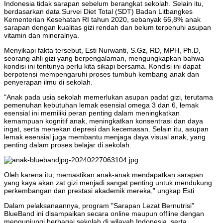
Indonesia tidak sarapan sebelum berangkat sekolah. Selain itu,
berdasarkan data Survei Diet Total (SDT) Badan Litbangkes
Kementerian Kesehatan RI tahun 2020, sebanyak 66,8% anak
sarapan dengan kualitas gizi rendah dan belum terpenuhi asupan
vitamin dan mineralnya.
Menyikapi fakta tersebut, Esti Nurwanti, S.Gz, RD, MPH, Ph.D,
seorang ahli gizi yang berpengalaman, mengungkapkan bahwa
kondisi ini tentunya perlu kita sikapi bersama. Kondisi ini dapat
berpotensi mempengaruhi proses tumbuh kembang anak dan
penyerapan ilmu di sekolah.
"Anak pada usia sekolah memerlukan asupan padat gizi, terutama
pemenuhan kebutuhan lemak esensial omega 3 dan 6, lemak
esensial ini memiliki peran penting dalam meningkatkan
kemampuan kognitif anak, meningkatkan konsentrasi dan daya
ingat, serta menekan depresi dan kecemasan. Selain itu, asupan
lemak esensial juga membantu menjaga daya visual anak, yang
penting dalam proses belajar di sekolah.
Oleh karena itu, memastikan anak-anak mendapatkan sarapan
yang kaya akan zat gizi menjadi sangat penting untuk mendukung
perkembangan dan prestasi akademik mereka,” ungkap Esti
Dalam pelaksanaannya, program "Sarapan Lezat Bernutrisi”
BlueBand ini disampaikan secara online maupun offline dengan
mengunjungi berbagai sekolah di wilayah Indonesia, serta