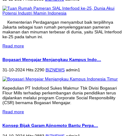
Kementerian Perdagangan menyambut baik terpilihnya
Jakarta sebagai tuan rumah penyelenggaraan pameran
makanan dan minuman terbesar di dunia, yaitu SIAL Interfood
ke-25 pada tahun ini.
Read more
Bogasari Mengajar Menjangkau Kampus Indo…
31-10-2024 Hits:2290
BIZNEWS
admin1
Kepedulian PT Indofood Sukes Makmur Tbk Divisi Bogasari
Flour Mills terhadap perkembangan dunia pendidikan terus
dijalankan melalui program Corporate Social Responsibility
(CSR) bernama Bogasari Mengajar.
Read more
Konsep Bijak Garam Ajinomoto Bantu Perpa…
24-10-2024 Hits:2883
BIZNEWS
admin1