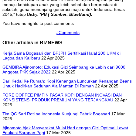
menuju kehidupan anak yang lebih sehat dan berprestasi di
sekolah, guna menunjang generasi maju untuk Indonesia Emas
2045,” tutup Dicky.
*PB ( Sumber: BlueBand).
You have no rights to post comments
JComments
Other articles in BIZNEWS
Kerja Sama Bogasari dan BPJPH Sertifikasi Halal 200 UKM di
Lagoa dan Kalibaru
22 Apr 2025
GEMBIRA Ajinomoto: Edukasi Gizi Seimbang ke Lebih dari 9600
Anggota PKK Sejak 2022
22 Apr 2025
Dari Kedai Ke Rumah: Kopi Kenangan Luncurkan Kenangan Beans
Untuk Hadirkan Seduhan Ala Mantan Di Rumah
22 Apr 2025
FORE COFFEE PIMPIN PASAR KOPI DENGAN INOVASI DAN
KONSISTENSI PRODUK PREMIUM YANG TERJANGKAU
22 Apr
2025
Tim QC Sari Roti se Indonesia Kunjungi Pabrik Bogasari
17 Mar
2025
Ajinomoto Ajak Masyarakat Mulai Hari dengan Gizi Optimal Lewat
Edukasi Sarapan Pagi
17 Mar 2025