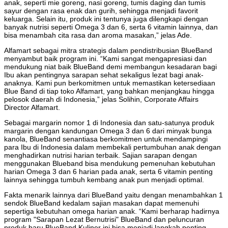
anak, seperti mie goreng, nasi goreng, tumis daging dan tumis
sayur dengan rasa enak dan gurih, sehingga menjadi favorit
keluarga. Selain itu, produk ini tentunya juga dilengkapi dengan
banyak nutrisi seperti Omega 3 dan 6, serta 6 vitamin lainnya, dan
bisa menambah cita rasa dan aroma masakan,” jelas Ade.
Alfamart sebagai mitra strategis dalam pendistribusian BlueBand
menyambut baik program ini. “Kami sangat mengapresiasi dan
mendukung niat baik BlueBand demi membangun kesadaran bagi
Ibu akan pentingnya sarapan sehat sekaligus lezat bagi anak-
anaknya. Kami pun berkomitmen untuk memastikan ketersediaan
Blue Band di tiap toko Alfamart, yang bahkan menjangkau hingga
pelosok daerah di Indonesia,” jelas Solihin, Corporate Affairs
Director Alfamart.
Sebagai margarin nomor 1 di Indonesia dan satu-satunya produk
margarin dengan kandungan Omega 3 dan 6 dari minyak bunga
kanola, BlueBand senantiasa berkomitmen untuk mendampingi
para Ibu di Indonesia dalam membekali pertumbuhan anak dengan
menghadirkan nutrisi harian terbaik. Sajian sarapan dengan
menggunakan Blueband bisa mendukung pemenuhan kebutuhan
harian Omega 3 dan 6 harian pada anak, serta 6 vitamin penting
lainnya sehingga tumbuh kembang anak pun menjadi optimal.
Fakta menarik lainnya dari BlueBand yaitu dengan menambahkan 1
sendok BlueBand kedalam sajian masakan dapat memenuhi
sepertiga kebutuhan omega harian anak. “Kami berharap hadirnya
program "Sarapan Lezat Bernutrisi" BlueBand dan peluncuran
produk baru BlueBand Kuliner ini bisa menjadi langkah penting