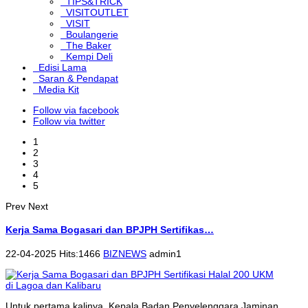
TIPS&TRICK
VISITOUTLET
VISIT
Boulangerie
The Baker
Kempi Deli
Edisi Lama
Saran & Pendapat
Media Kit
Follow via facebook
Follow via twitter
1
2
3
4
5
Prev
Next
Kerja Sama Bogasari dan BPJPH Sertifikas…
22-04-2025 Hits:1466
BIZNEWS
admin1
Untuk pertama kalinya, Kepala Badan Penyelenggara Jaminan