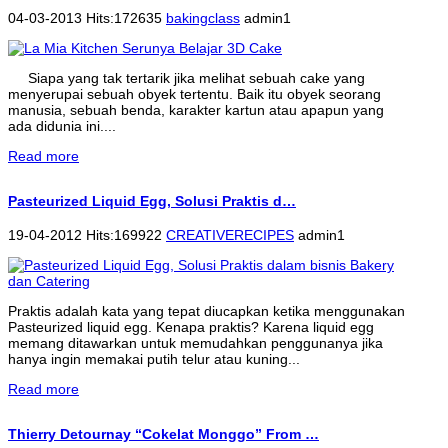
04-03-2013 Hits:172635
bakingclass
admin1
Siapa yang tak tertarik jika melihat sebuah cake yang
menyerupai sebuah obyek tertentu. Baik itu obyek seorang
manusia, sebuah benda, karakter kartun atau apapun yang
ada didunia ini....
Read more
Pasteurized Liquid Egg, Solusi Praktis d…
19-04-2012 Hits:169922
CREATIVERECIPES
admin1
Praktis adalah kata yang tepat diucapkan ketika menggunakan
Pasteurized liquid egg. Kenapa praktis? Karena liquid egg
memang ditawarkan untuk memudahkan penggunanya jika
hanya ingin memakai putih telur atau kuning...
Read more
Thierry Detournay “Cokelat Monggo” From …