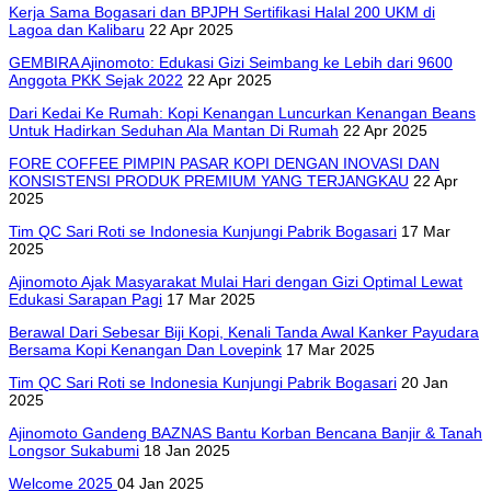
Kerja Sama Bogasari dan BPJPH Sertifikasi Halal 200 UKM di
Lagoa dan Kalibaru
22 Apr 2025
GEMBIRA Ajinomoto: Edukasi Gizi Seimbang ke Lebih dari 9600
Anggota PKK Sejak 2022
22 Apr 2025
Dari Kedai Ke Rumah: Kopi Kenangan Luncurkan Kenangan Beans
Untuk Hadirkan Seduhan Ala Mantan Di Rumah
22 Apr 2025
FORE COFFEE PIMPIN PASAR KOPI DENGAN INOVASI DAN
KONSISTENSI PRODUK PREMIUM YANG TERJANGKAU
22 Apr
2025
Tim QC Sari Roti se Indonesia Kunjungi Pabrik Bogasari
17 Mar
2025
Ajinomoto Ajak Masyarakat Mulai Hari dengan Gizi Optimal Lewat
Edukasi Sarapan Pagi
17 Mar 2025
Berawal Dari Sebesar Biji Kopi, Kenali Tanda Awal Kanker Payudara
Bersama Kopi Kenangan Dan Lovepink
17 Mar 2025
Tim QC Sari Roti se Indonesia Kunjungi Pabrik Bogasari
20 Jan
2025
Ajinomoto Gandeng BAZNAS Bantu Korban Bencana Banjir & Tanah
Longsor Sukabumi
18 Jan 2025
Welcome 2025
04 Jan 2025