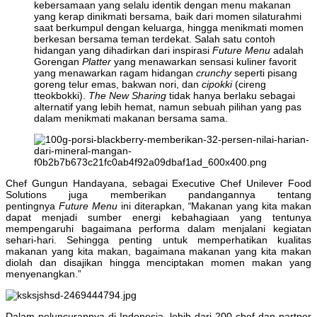
kebersamaan yang selalu identik dengan menu makanan
yang kerap dinikmati bersama, baik dari momen silaturahmi
saat berkumpul dengan keluarga, hingga menikmati momen
berkesan bersama teman terdekat. Salah satu contoh
hidangan yang dihadirkan dari inspirasi
Future Menu
adalah
Gorengan
Platter
yang menawarkan sensasi kuliner favorit
yang menawarkan ragam hidangan
crunchy
seperti pisang
goreng telur emas, bakwan nori, dan
cipokki
(cireng
tteokbokki).
The New Sharing
tidak hanya berlaku sebagai
alternatif yang lebih hemat, namun sebuah pilihan yang pas
dalam menikmati makanan bersama sama.
Chef Gungun Handayana, sebagai Executive Chef Unilever Food
Solutions juga memberikan pandangannya tentang
pentingnya
Future Menu
ini diterapkan,
“
Makanan yang kita makan
dapat menjadi sumber energi kebahagiaan yang tentunya
mempengaruhi bagaimana performa dalam menjalani kegiatan
sehari-hari. Sehingga penting untuk memperhatikan kualitas
makanan yang kita makan, bagaimana makanan yang kita makan
diolah dan disajikan hingga menciptakan momen makan yang
menyenangkan.”
Dalam peluncurannya di Indonesia, lebih dari 200 chef dan partner