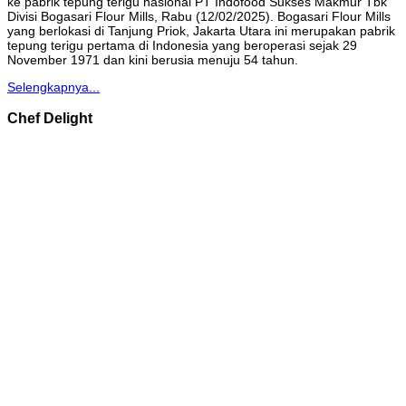
ke pabrik tepung terigu nasional PT Indofood Sukses Makmur Tbk
Divisi Bogasari Flour Mills, Rabu (12/02/2025). Bogasari Flour Mills
yang berlokasi di Tanjung Priok, Jakarta Utara ini merupakan pabrik
tepung terigu pertama di Indonesia yang beroperasi sejak 29
November 1971 dan kini berusia menuju 54 tahun.
Selengkapnya...
Chef Delight