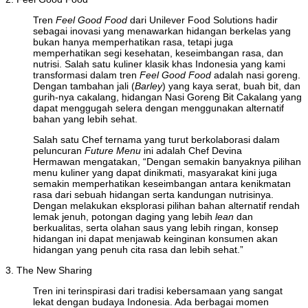
Tren
Feel Good Food
dari Unilever Food Solutions hadir
sebagai inovasi yang menawarkan hidangan berkelas yang
bukan hanya memperhatikan rasa, tetapi juga
memperhatikan segi kesehatan, keseimbangan rasa, dan
nutrisi. Salah satu kuliner klasik khas Indonesia yang kami
transformasi dalam tren
Feel Good Food
adalah nasi goreng.
Dengan tambahan jali (
Barley
) yang kaya serat, buah bit, dan
gurih-nya cakalang, hidangan Nasi Goreng Bit Cakalang yang
dapat menggugah selera dengan menggunakan alternatif
bahan yang lebih sehat.
Salah satu Chef ternama yang turut berkolaborasi dalam
peluncuran
Future Menu
ini adalah Chef Devina
Hermawan mengatakan, “Dengan semakin banyaknya pilihan
menu kuliner yang dapat dinikmati, masyarakat kini juga
semakin memperhatikan keseimbangan antara kenikmatan
rasa dari sebuah hidangan serta kandungan nutrisinya.
Dengan melakukan eksplorasi pilihan bahan alternatif rendah
lemak jenuh, potongan daging yang lebih
lean
dan
berkualitas, serta olahan saus yang lebih ringan, konsep
hidangan ini dapat menjawab keinginan konsumen akan
hidangan yang penuh cita rasa dan lebih sehat.”
3. The New Sharing
Tren ini terinspirasi dari tradisi kebersamaan yang sangat
lekat dengan budaya Indonesia. Ada berbagai momen