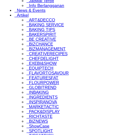
Jadwal Terbit
Info Berlangganan
News & Events
Artikel
ART&DECCO
BAKING SERVICE
BAKING TIPS
BAKERSPIRIT
BE CREATIVE
BIZCHANCE
BIZMANAGEMENT
CREATIVERECIPES
CHEFDELIGHT
EXEBI&SHOW
EQUIPTECH
FLAVORTOSAVOUR
FEATURESFAT
FLOURPOWER
GLOBITREND
INBAKING
INGREDIENTS
INSPIRANOVA
MARKETACTIC
PACK&DISPLAY
RICHTASTE
BIZNEWS
ShowCase
SPOTLIGHT