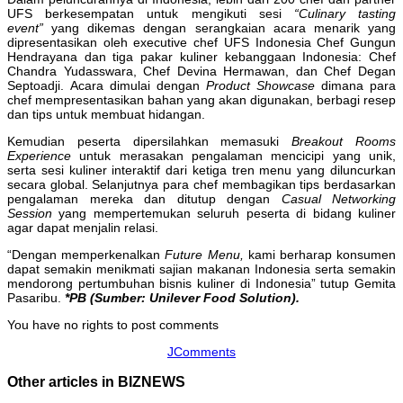
UFS berkesempatan untuk mengikuti sesi
“Culinary tasting
event”
yang dikemas dengan serangkaian acara menarik yang
dipresentasikan oleh executive chef UFS Indonesia Chef Gungun
Hendrayana dan tiga pakar kuliner kebanggaan Indonesia: Chef
Chandra Yudasswara, Chef Devina Hermawan, dan Chef Degan
Septoadji. Acara dimulai dengan
Product Showcase
dimana para
chef mempresentasikan bahan yang akan digunakan, berbagi resep
dan tips untuk membuat hidangan.
Kemudian peserta dipersilahkan memasuki
Breakout Rooms
Experience
untuk merasakan pengalaman mencicipi yang unik,
serta sesi kuliner interaktif dari ketiga tren menu yang diluncurkan
secara global. Selanjutnya para chef membagikan tips berdasarkan
pengalaman mereka dan ditutup dengan
Casual Networking
Session
yang mempertemukan seluruh peserta di bidang kuliner
agar dapat menjalin relasi.
“Dengan memperkenalkan
Future Menu,
kami berharap konsumen
dapat semakin menikmati sajian makanan Indonesia serta semakin
mendorong pertumbuhan bisnis kuliner di Indonesia” tutup Gemita
Pasaribu.
*PB (Sumber: Unilever Food Solution).
You have no rights to post comments
JComments
Other articles in BIZNEWS