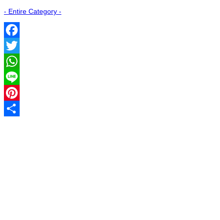
- Entire Category -
Facebook
Twitter
WhatsApp
Line
Pinterest
Share