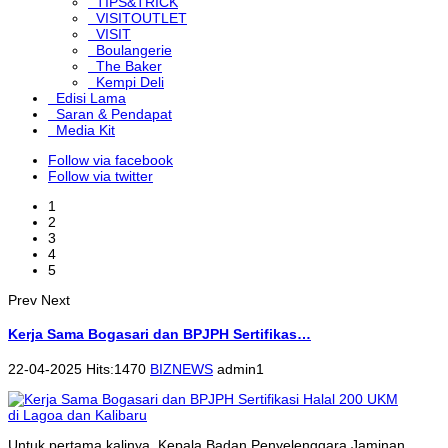
TIPS&TRICK
VISITOUTLET
VISIT
Boulangerie
The Baker
Kempi Deli
Edisi Lama
Saran & Pendapat
Media Kit
Follow via facebook
Follow via twitter
1
2
3
4
5
Prev
Next
Kerja Sama Bogasari dan BPJPH Sertifikas…
22-04-2025 Hits:1470
BIZNEWS
admin1
Untuk pertama kalinya, Kepala Badan Penyelenggara Jaminan