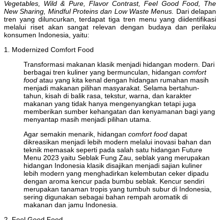
Vegetables, Wild & Pure, Flavor Contrast, Feel Good Food, The
New Sharing, Mindful Proteins dan Low Waste Menus.
Dari delapan
tren yang diluncurkan, terdapat tiga tren menu yang diidentifikasi
melalui riset akan sangat relevan dengan budaya dan perilaku
konsumen Indonesia, yaitu:
1. Modernized Comfort Food
Transformasi makanan klasik menjadi hidangan modern. Dari
berbagai tren kuliner yang bermunculan, hidangan
comfort
food
atau yang kita kenal dengan hidangan rumahan masih
menjadi makanan pilihan masyarakat. Selama bertahun-
tahun, kisah di balik rasa, tekstur, warna, dan karakter
makanan yang tidak hanya mengenyangkan tetapi juga
memberikan sumber kehangatan dan kenyamanan bagi yang
menyantap masih menjadi pilihan utama.
Agar semakin menarik, hidangan
comfort food
dapat
dikreasikan menjadi lebih modern melalui inovasi bahan dan
teknik memasak seperti pada salah satu hidangan Future
Menu 2023 yaitu Seblak Fung Zau, seblak yang merupakan
hidangan Indonesia klasik disajikan menjadi sajian kuliner
lebih modern yang menghadirkan kelembutan ceker dipadu
dengan aroma kencur pada bumbu seblak. Kencur sendiri
merupakan tanaman tropis yang tumbuh subur di Indonesia,
sering digunakan sebagai bahan rempah aromatik di
makanan dan jamu Indonesia.
2. Feel Good Food