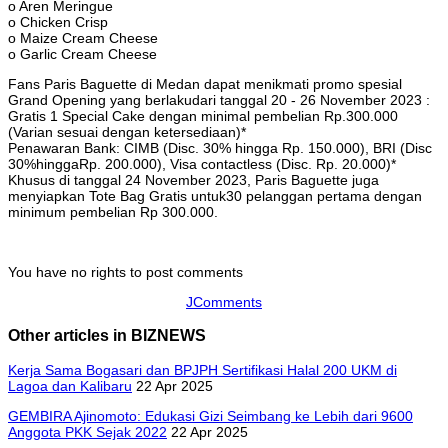
o Aren Meringue
o Chicken Crisp
o Maize Cream Cheese
o Garlic Cream Cheese
Fans Paris Baguette di Medan dapat menikmati promo spesial
Grand Opening yang berlakudari tanggal 20 - 26 November 2023 :
Gratis 1 Special Cake dengan minimal pembelian Rp.300.000
(Varian sesuai dengan ketersediaan)*
Penawaran Bank: CIMB (Disc. 30% hingga Rp. 150.000), BRI (Disc
30%hinggaRp. 200.000), Visa contactless (Disc. Rp. 20.000)*
Khusus di tanggal 24 November 2023, Paris Baguette juga
menyiapkan Tote Bag Gratis untuk30 pelanggan pertama dengan
minimum pembelian Rp 300.000.
You have no rights to post comments
JComments
Other articles in BIZNEWS
Kerja Sama Bogasari dan BPJPH Sertifikasi Halal 200 UKM di
Lagoa dan Kalibaru
22 Apr 2025
GEMBIRA Ajinomoto: Edukasi Gizi Seimbang ke Lebih dari 9600
Anggota PKK Sejak 2022
22 Apr 2025