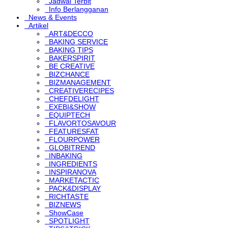
Jadwal Terbit
Info Berlangganan
News & Events
Artikel
ART&DECCO
BAKING SERVICE
BAKING TIPS
BAKERSPIRIT
BE CREATIVE
BIZCHANCE
BIZMANAGEMENT
CREATIVERECIPES
CHEFDELIGHT
EXEBI&SHOW
EQUIPTECH
FLAVORTOSAVOUR
FEATURESFAT
FLOURPOWER
GLOBITREND
INBAKING
INGREDIENTS
INSPIRANOVA
MARKETACTIC
PACK&DISPLAY
RICHTASTE
BIZNEWS
ShowCase
SPOTLIGHT