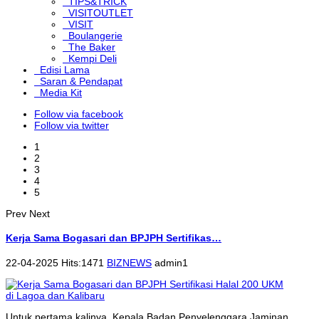
TIPS&TRICK
VISITOUTLET
VISIT
Boulangerie
The Baker
Kempi Deli
Edisi Lama
Saran & Pendapat
Media Kit
Follow via facebook
Follow via twitter
1
2
3
4
5
Prev
Next
Kerja Sama Bogasari dan BPJPH Sertifikas…
22-04-2025 Hits:1471
BIZNEWS
admin1
Untuk pertama kalinya, Kepala Badan Penyelenggara Jaminan