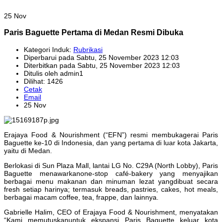
25 Nov
Paris Baguette Pertama di Medan Resmi Dibuka
Kategori Induk:
Rubrikasi
Diperbarui pada Sabtu, 25 November 2023 12:03
Diterbitkan pada Sabtu, 25 November 2023 12:03
Ditulis oleh admin1
Dilihat: 1426
Cetak
Email
25 Nov
Erajaya Food & Nourishment (“EFN”) resmi membukagerai Paris
Baguette ke-10 di Indonesia, dan yang pertama di luar kota Jakarta,
yaitu di Medan.
Berlokasi di Sun Plaza Mall, lantai LG No. C29A (North Lobby), Paris
Baguette menawarkanone-stop café-bakery yang menyajikan
berbagai menu makanan dan minuman lezat yangdibuat secara
fresh setiap harinya; termasuk breads, pastries, cakes, hot meals,
berbagai macam coffee, tea, frappe, dan lainnya.
Gabrielle Halim, CEO of Erajaya Food & Nourishment, menyatakan
“Kami memutuskanuntuk ekspansi Paris Baguette keluar kota