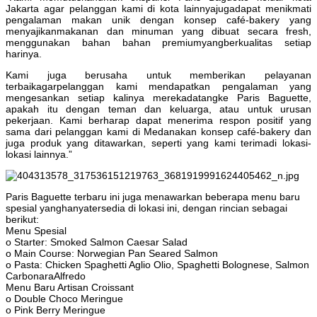
Jakarta agar pelanggan kami di kota lainnyajugadapat menikmati
pengalaman makan unik dengan konsep café-bakery yang
menyajikanmakanan dan minuman yang dibuat secara fresh,
menggunakan bahan bahan premiumyangberkualitas setiap
harinya.
Kami juga berusaha untuk memberikan pelayanan
terbaikagarpelanggan kami mendapatkan pengalaman yang
mengesankan setiap kalinya merekadatangke Paris Baguette,
apakah itu dengan teman dan keluarga, atau untuk urusan
pekerjaan. Kami berharap dapat menerima respon positif yang
sama dari pelanggan kami di Medanakan konsep café-bakery dan
juga produk yang ditawarkan, seperti yang kami terimadi lokasi-
lokasi lainnya.”
Paris Baguette terbaru ini juga menawarkan beberapa menu baru
spesial yanghanyatersedia di lokasi ini, dengan rincian sebagai
berikut:
Menu Spesial
o Starter: Smoked Salmon Caesar Salad
o Main Course: Norwegian Pan Seared Salmon
o Pasta: Chicken Spaghetti Aglio Olio, Spaghetti Bolognese, Salmon
CarbonaraAlfredo
Menu Baru Artisan Croissant
o Double Choco Meringue
o Pink Berry Meringue