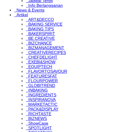
Jadwal Terbit
Info Berlangganan
News & Events
Artikel
ART&DECCO
BAKING SERVICE
BAKING TIPS
BAKERSPIRIT
BE CREATIVE
BIZCHANCE
BIZMANAGEMENT
CREATIVERECIPES
CHEFDELIGHT
EXEBI&SHOW
EQUIPTECH
FLAVORTOSAVOUR
FEATURESFAT
FLOURPOWER
GLOBITREND
INBAKING
INGREDIENTS
INSPIRANOVA
MARKETACTIC
PACK&DISPLAY
RICHTASTE
BIZNEWS
ShowCase
SPOTLIGHT