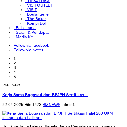
TIPS&TRICK
VISITOUTLET
VISIT
Boulangerie
The Baker
Kempi Deli
Edisi Lama
Saran & Pendapat
Media Kit
Follow via facebook
Follow via twitter
1
2
3
4
5
Prev
Next
Kerja Sama Bogasari dan BPJPH Sertifikas…
22-04-2025 Hits:1473
BIZNEWS
admin1
Untuk pertama kalinya, Kepala Badan Penyelenggara Jaminan