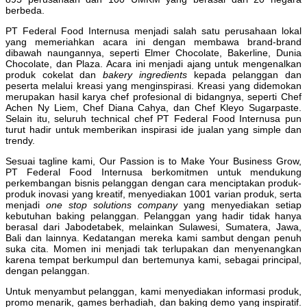
berbeda.
PT Federal Food Internusa menjadi salah satu perusahaan lokal
yang memeriahkan acara ini dengan membawa brand-brand
dibawah naungannya, seperti Elmer Chocolate, Bakerline, Dunia
Chocolate, dan Plaza. Acara ini menjadi ajang untuk mengenalkan
produk cokelat dan
bakery ingredients
kepada pelanggan dan
peserta melalui kreasi yang menginspirasi. Kreasi yang didemokan
merupakan hasil karya chef profesional di bidangnya, seperti Chef
Achen Ny Liem, Chef Diana Cahya, dan Chef Kleyo Sugarpaste.
Selain itu, seluruh technical chef PT Federal Food Internusa pun
turut hadir untuk memberikan inspirasi ide jualan yang simple dan
trendy.
Sesuai tagline kami, Our Passion is to Make Your Business Grow,
PT Federal Food Internusa berkomitmen untuk mendukung
perkembangan bisnis pelanggan dengan cara menciptakan produk-
produk inovasi yang kreatif, menyediakan 1001 varian produk, serta
menjadi
one stop solutions company
yang menyediakan setiap
kebutuhan baking pelanggan. Pelanggan yang hadir tidak hanya
berasal dari Jabodetabek, melainkan Sulawesi, Sumatera, Jawa,
Bali dan lainnya. Kedatangan mereka kami sambut dengan penuh
suka cita. Momen ini menjadi tak terlupakan dan menyenangkan
karena tempat berkumpul dan bertemunya kami, sebagai principal,
dengan pelanggan.
Untuk menyambut pelanggan, kami menyediakan informasi produk,
promo menarik, games berhadiah, dan baking demo yang inspiratif.