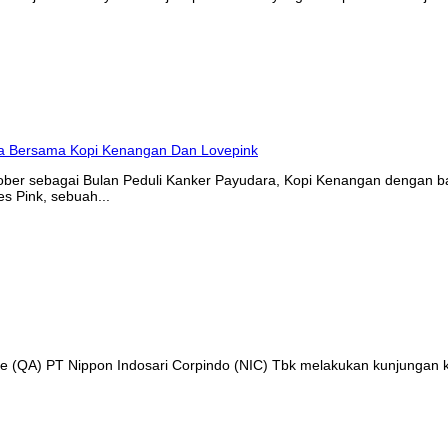
tober sebagai Bulan Peduli Kanker Payudara, Kopi Kenangan denga
s Pink, sebuah...
nce (QA) PT Nippon Indosari Corpindo (NIC) Tbk melakukan kunjungan 