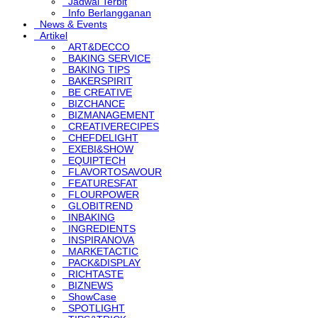
Jadwal Terbit
Info Berlangganan
News & Events
Artikel
ART&DECCO
BAKING SERVICE
BAKING TIPS
BAKERSPIRIT
BE CREATIVE
BIZCHANCE
BIZMANAGEMENT
CREATIVERECIPES
CHEFDELIGHT
EXEBI&SHOW
EQUIPTECH
FLAVORTOSAVOUR
FEATURESFAT
FLOURPOWER
GLOBITREND
INBAKING
INGREDIENTS
INSPIRANOVA
MARKETACTIC
PACK&DISPLAY
RICHTASTE
BIZNEWS
ShowCase
SPOTLIGHT