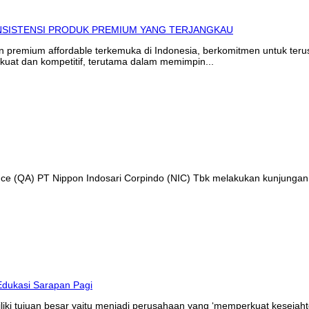
in premium affordable terkemuka di Indonesia, berkomitmen untuk te
kuat dan kompetitif, terutama dalam memimpin...
ance (QA) PT Nippon Indosari Corpindo (NIC) Tbk melakukan kunjungan
liki tujuan besar yaitu menjadi perusahaan yang ‘memperkuat kesejaht