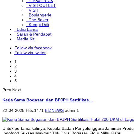
TIPS&TRICK
VISITOUTLET
VISIT
Boulangerie
The Baker
Kempi Deli
Edisi Lama
Saran & Pendapat
Media Kit
Follow via facebook
Follow via twitter
1
2
3
4
5
Prev
Next
Kerja Sama Bogasari dan BPJPH Sertifikas…
22-04-2025 Hits:1471
BIZNEWS
admin1
Untuk pertama kalinya, Kepala Badan Penyelenggara Jaminan Produk
Indofood Sukses Makmur Tbk Divisi Bogasari Flour Mills, Rabu...