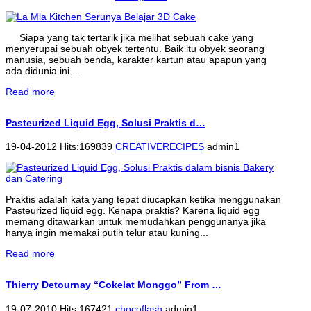
Siapa yang tak tertarik jika melihat sebuah cake yang
menyerupai sebuah obyek tertentu. Baik itu obyek seorang
manusia, sebuah benda, karakter kartun atau apapun yang
ada didunia ini....
Read more
Pasteurized Liquid Egg, Solusi Praktis d…
19-04-2012 Hits:169839
CREATIVERECIPES
admin1
Praktis adalah kata yang tepat diucapkan ketika menggunakan
Pasteurized liquid egg. Kenapa praktis? Karena liquid egg
memang ditawarkan untuk memudahkan penggunanya jika
hanya ingin memakai putih telur atau kuning...
Read more
Thierry Detournay “Cokelat Monggo” From …
19-07-2010 Hits:167421
chocoflash
admin1