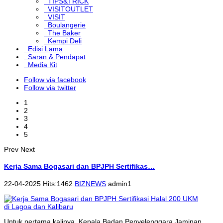
TIPS&TRICK
VISITOUTLET
VISIT
Boulangerie
The Baker
Kempi Deli
Edisi Lama
Saran & Pendapat
Media Kit
Follow via facebook
Follow via twitter
1
2
3
4
5
Prev
Next
Kerja Sama Bogasari dan BPJPH Sertifikas…
22-04-2025 Hits:1462
BIZNEWS
admin1
Untuk pertama kalinya, Kepala Badan Penyelenggara Jaminan