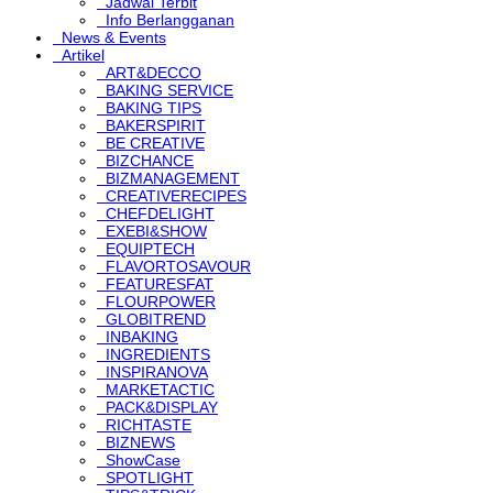
Jadwal Terbit
Info Berlangganan
News & Events
Artikel
ART&DECCO
BAKING SERVICE
BAKING TIPS
BAKERSPIRIT
BE CREATIVE
BIZCHANCE
BIZMANAGEMENT
CREATIVERECIPES
CHEFDELIGHT
EXEBI&SHOW
EQUIPTECH
FLAVORTOSAVOUR
FEATURESFAT
FLOURPOWER
GLOBITREND
INBAKING
INGREDIENTS
INSPIRANOVA
MARKETACTIC
PACK&DISPLAY
RICHTASTE
BIZNEWS
ShowCase
SPOTLIGHT