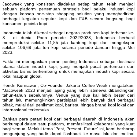
Jacoweek yang konsisten diadakan setiap tahun, telah menjadi
sebuah platform pertemuan strategis bagi pelaku industri kopi
dengan konsep one-stop shopping solution yang menghadirkan
berbagai kegiatan seputar kopi dan F&B secara langsung bagi
konsumen pecinta kopi.
Indonesia telah dikenal sebagai negara produsen kopi terbesar ke-
3 di dunia. Pada periode 2022/2023, Indonesia berhasil
memproduksi sekitar 11,85 juta kantong kopi dan mengekspor
sekitar 106,69 juta ton kopi selama periode Januari hingga Mei
2023.
Fakta ini menegaskan peran penting Indonesia sebagai destinasi
utama dalam industri kopi, yang menjadi pusat pertemuan dan
aktivitas bisnis berkembang untuk memajukan industri kopi secara
lokal maupun global.
Hendri Kurniawan, Co-Founder Jakarta Coffee Week mengatakan,
“Jacoweek 2023 menjadi ajang yang lebih istimewa dibandingkan
tahun-tahun sebelumnya. Venue yang dua kali lebih besar dari
tahun lalu memungkinkan partisipasi lebih banyak dari berbagai
pihak, mulai dari penikmat kopi, barista, hingga brand kopi lokal dan
internasional terkemuka.
Bahkan para petani kopi dari berbagai daerah di Indonesia akan
berkumpul dalam satu platform, memfasilitasi kolaborasi yang kuat
bagi semua. Melalui tema 'Past, Present, Future' ini, kami berharap
pengunjung yang hadir dapat flashback ke masa lalu dan melihat