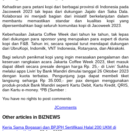
Kehadiran para petani kopi dari berbagai provinsi di Indonesia pada
Jacoweek 2023 tak lepas dari dukungan Jajalo dan Saka Dala.
Kolaborasi ini menjadi bagian dari inisiatif berkelanjutan dalam
membantu memastikan standar dan kualitas kopi yang
dipersembahkan bagi seluruh komunitas kopi di Jacoweek 2023.
Keberhasilan Jakarta Coffee Week dari tahun ke tahun, tak lepas
dari dukungan para sponsor yang merupakan para expert di dunia
kopi dan F&B. Tahun ini, secara spesial turut mendapat dukungan
dari UbruKopi, Indomilk, VNT Indonesia, Rotaryana, dan Akirakoki.
Bagi seluruh penikmat kopi yang ingin merasakan pengalaman dan
keseruan rangkaian acara Jakarta Coffee Week 2023, tiket masuk
dapat dibeli secara presale dengan harga Rp. 25,- di Livin’ Sukha
melalui apps Livin’ by Bank Mandiri dimulai tanggal 26 Oktober 2023
dengan kuota terbatas. Pengunjung juga dapat membeli tiket
langsung seharga Rp 35.000,- per pax dengan menggunakan
produk-produk Bank Mandiri seperti Kartu Debit, Kartu Kredit, QRIS,
dan Kartu e-money. *PB (Sumber :
You have no rights to post comments
JComments
Other articles in BIZNEWS
Kerja Sama Bogasari dan BPJPH Sertifikasi Halal 200 UKM di