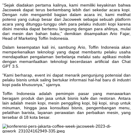
“Sejak diadakan pertama kalinya, kami memiliki keyakinan bahwa
Jacoweek dapat terus berkembang lebih dari sekedar acara kopi.
Dengan rutin mengambil bagian dalam acara ini, kami melihat
potensi yang cukup besar dari Jacoweek sebagai sebuah platform
acara yang ditunggu-tunggu oleh para pelaku industri kopi karena
disini mereka dapat bertemu langsung dengan para ahlinya, mulai
dari mesin dan bahan baku,” demikian disampaikan Ario Fajar,
Head of Marketing Toffin Indonesia.
Dalam kesempatan kali ini, sambung Ario, Toffin Indonesia akan
memperkenalkan teknologi yang dapat membantu pelaku usaha
mendapatkan pengalaman berbelanja melalui satu aplikasi mobile
dengan memanfaatkan teknologi kecerdasan artificial dan Chat
GPT 3.5.
“Kami berharap, event ini dapat menarik pengunjung potensial dan
pelaku bisnis untuk saling bertukar informasi hal-hal baru di industri
kopi pada khususnya,” ujarnya.
Toffin Indonesia adalah pemimpin pasar yang menawarkan
beragam produk dan jasa untuk bisnis kafe dan restoran. Antara
lain adalah mesin kopi, mesin penggiling kopi, biji kopi, sirup untuk
minuman, hingga jasa konsultasi bisnis, pengembangan menu,
pelatihan barista, layanan perawatan dan perbaikan mesin, yang
tersebar di 18 kota besar.