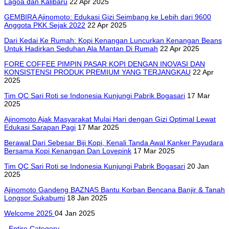
Lagoa dan Kalibaru
22 Apr 2025
GEMBIRA Ajinomoto: Edukasi Gizi Seimbang ke Lebih dari 9600
Anggota PKK Sejak 2022
22 Apr 2025
Dari Kedai Ke Rumah: Kopi Kenangan Luncurkan Kenangan Beans
Untuk Hadirkan Seduhan Ala Mantan Di Rumah
22 Apr 2025
FORE COFFEE PIMPIN PASAR KOPI DENGAN INOVASI DAN
KONSISTENSI PRODUK PREMIUM YANG TERJANGKAU
22 Apr
2025
Tim QC Sari Roti se Indonesia Kunjungi Pabrik Bogasari
17 Mar
2025
Ajinomoto Ajak Masyarakat Mulai Hari dengan Gizi Optimal Lewat
Edukasi Sarapan Pagi
17 Mar 2025
Berawal Dari Sebesar Biji Kopi, Kenali Tanda Awal Kanker Payudara
Bersama Kopi Kenangan Dan Lovepink
17 Mar 2025
Tim QC Sari Roti se Indonesia Kunjungi Pabrik Bogasari
20 Jan
2025
Ajinomoto Gandeng BAZNAS Bantu Korban Bencana Banjir & Tanah
Longsor Sukabumi
18 Jan 2025
Welcome 2025
04 Jan 2025
- Entire Category -