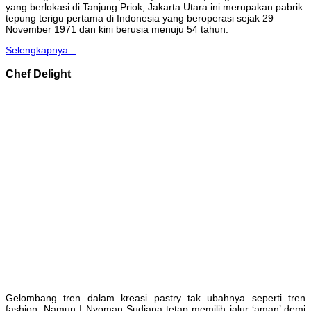
yang berlokasi di Tanjung Priok, Jakarta Utara ini merupakan pabrik
tepung terigu pertama di Indonesia yang beroperasi sejak 29
November 1971 dan kini berusia menuju 54 tahun.
Selengkapnya...
Chef Delight
Gelombang tren dalam kreasi pastry tak ubahnya seperti tren
fashion. Namun I Nyoman Sudiana tetap memilih jalur ‘aman’ demi