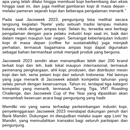
apa yang telah dilalui hingga membuat kopi berkembang dan eksis
hingga saat ini, dan juga melihat gambaran kopi di masa depan -
melalui pameran sejarah kopi dan beberapa pengalaman menarik.”
Pada saat Jacoweek 2023, pengunjung bisa melihat secara
langsung kegiatan 'Nyete' yaitu sebuah tradisi lampau melukis
batang rokok dengan ampas kopi. Selain itu, tersedia sesi berbagi
pengalaman dengan para pelaku industri kopi saat ini, baik dari
dalam negeri maupun luar negeri. Semangat keberlanjutan industri
kopi di masa depan (coffee for sustainability) juga menjadi
perhatian, termasuk bagaimana ampas kopi dapat digunakan
sebagai bahan bermanfaat untuk menjadi produk yang berguna.
Jacoweek 2023 sendiri akan menampilkan lebih dari 200 brand
terkait kopi dan teh, baik lokal maupun internasional, termasuk
pemenang penghargaan, ahli kopi, produsen, dan distributor mesin
kopi dan teh, serta petani kopi dari seluruh Indonesia. Hal lainnya
yang juga menarik di Jacoweek adalah kompetisi tahunan yang
selalu penuh dengan keseruannya. Tahun ini, terdapat tiga kategori
kompetisi yang menarik, termasuk Tarung Tiga, VNT Roasting
Challenge, dan Jacoweek Cup of the Year yang dipastikan akan
menambah keseruan acara bagi pengunjung yang hadir.
Memiliki visi yang sama terhadap perkembangan industri kopi,
penyelenggaraan Jacoweek 2023 mendapat dukungan penuh dari
Bank Mandiri. Dukungan ini diwujudkan melalui super app Livin' by
Mandiri, yang memudahkan transaksi bagi seluruh partisipan dan
pengunjung.