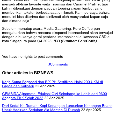
menjadi all-time favorite yaitu Tiramisu dan Caramel Praline, tapi
kali ini dilengkapi dengan paduan topping cream lembut yang
memberikan tekstur berbeda saat dinikmati. Kami percaya bahwa
menu ini bisa diterima dan dinikmati oleh masyarakat kapan saja
dan dimana saja.”
Sebelum menutup acara Media Gathering, Fore Coffee pun
mengabarkan bahwa rencana ekspansi internasional akan terwujud
dengan dibukanya gerai perdana internasional di kawasan CBD di
kota Singapura pada Q4 2023.
*PB (Sumber: ForeCoffe).
You have no rights to post comments
JComments
Other articles in BIZNEWS
Kerja Sama Bogasari dan BPJPH Sertifikasi Halal 200 UKM di
Lagoa dan Kalibaru
22 Apr 2025
GEMBIRA Ajinomoto: Edukasi Gizi Seimbang ke Lebih dari 9600
Anggota PKK Sejak 2022
22 Apr 2025
Dari Kedai Ke Rumah: Kopi Kenangan Luncurkan Kenangan Beans
Untuk Hadirkan Seduhan Ala Mantan Di Rumah
22 Apr 2025