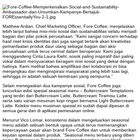
Matthew Ardian, Chief Marketing Officer, Fore Coffee, menjelaskan
lebih lanjut bahwa misi-misi sosial dan sustainabilitas selalu menjadi
bagian dari pilar pokok perusahaan. “Kami sangat concern terhadap
hasil riset krisis identitas dan juga sangat tertarik akan kreativitas
pemanfaatan produk daur ulang sebagai bagian dari aksi
perusahaan untuk terus cermat dalam beroperasi. Kami juga
menggandeng Cinta Laura Kiehl, sosok paling inspiratif dan paling
vokal dalam menyuarakan beragam misi sosial yang dekat dengan
hatinya. Kami melihat bahwa amplifikasi dari kolaborasi ini bisa
menjangkau dan menginspirasi masyarakat yang lebih luas lagi,
sehingga ini adalah sebuah kemitraan yang sempurna.”
Selain menegaskan dua kampanye sosial, Fore Coffee juga
luncurkan edisi spesial seasonal menu – Buttercream Temptations
yang terdiri dari Buttercream Latte, Buttercream Tiramisu Latte,
serta satu varian minuman kopi ringan bernama Light Buttercream
Latte. Koleksi menu musiman spesial ini sudah dapat dipesan di
semua gerai dan di aplikasi pemesanan online.
Menurut Vico Lomar, konsistensi dalam mengeluarkan seasonal
menu adalah sebuah bentuk upaya untuk terus memenangkan
kepercayaan pasar akan brand Fore Coffee dan untuk memberikan
kejutan spesial dalam produk. “Seasonal menu terbaru yang diberi
nama Buttercream Temptations mengedepankan rasa klasik yang