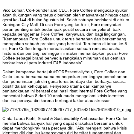
Vico Lomar, Co-Founder and CEO, Fore Coffee mengucap syukur
akan dukungan yang terus diberikan oleh masyarakat hingga capai
gerai ke-144 di bulan Agustus ini. Salah satunya berlokasi di atrium
Kuningan City Mall. Di usia Fore yang ke-5 ini, Fore menyadari
peran penting untuk bedampak positif secara menyeluruh baik
kepada penggemar Fore Coffee, karyawan, dan bagi lingkungan.
“Kemampuan Fore Coffee untuk terus bertahan dan berkembang
merupakan sebuah prestasi yang bernilai. Terutama di tahun ke-5
ini, Fore Coffee tengah merealisasikan sebuah rencana usaha
historis dan penting, sehingga ini makin memantapkan posisi Fore
Coffee sebagai brand penyedia rangkaian minuman dan cemilan
berkualitas di peta industri F&B Indonesia”.
Dalam kampanye bertajuk #FOREssentiallyYou, Fore Coffee dan
Cinta Laura bersama-sama menegaskan pentingnya pemahaman
dan penerimaan jati diri guna terus berdaya dan berkarya secara
positif dalam kehidupan. Penyebab utama dari kampanye
penjangkauan ini berasal dari hasil riset internal Fore Coffee yang
mencatat bahwa 8 dari 10 anak muda mengalami krisis identitas
dan isu percaya diri karena berbagai faktor atau stressor.
CInta Laura Kiehl, Social & Sustainability Ambassador, Fore Coffee
menilai bahwa banyak hal yang dapat dilakukan bersama untuk
dapat mendongkrak rasa percaya diri. “Aku mengerti bahwa krisis
identitas diri dan isu kepercayaan diri bersifat fundamental dan