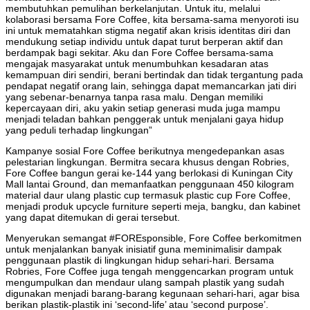
membutuhkan pemulihan berkelanjutan. Untuk itu, melalui
kolaborasi bersama Fore Coffee, kita bersama-sama menyoroti isu
ini untuk mematahkan stigma negatif akan krisis identitas diri dan
mendukung setiap individu untuk dapat turut berperan aktif dan
berdampak bagi sekitar. Aku dan Fore Coffee bersama-sama
mengajak masyarakat untuk menumbuhkan kesadaran atas
kemampuan diri sendiri, berani bertindak dan tidak tergantung pada
pendapat negatif orang lain, sehingga dapat memancarkan jati diri
yang sebenar-benarnya tanpa rasa malu. Dengan memiliki
kepercayaan diri, aku yakin setiap generasi muda juga mampu
menjadi teladan bahkan penggerak untuk menjalani gaya hidup
yang peduli terhadap lingkungan”
Kampanye sosial Fore Coffee berikutnya mengedepankan asas
pelestarian lingkungan. Bermitra secara khusus dengan Robries,
Fore Coffee bangun gerai ke-144 yang berlokasi di Kuningan City
Mall lantai Ground, dan memanfaatkan penggunaan 450 kilogram
material daur ulang plastic cup termasuk plastic cup Fore Coffee,
menjadi produk upcycle furniture seperti meja, bangku, dan kabinet
yang dapat ditemukan di gerai tersebut.
Menyerukan semangat #FOREsponsible, Fore Coffee berkomitmen
untuk menjalankan banyak inisiatif guna meminimalisir dampak
penggunaan plastik di lingkungan hidup sehari-hari. Bersama
Robries, Fore Coffee juga tengah menggencarkan program untuk
mengumpulkan dan mendaur ulang sampah plastik yang sudah
digunakan menjadi barang-barang kegunaan sehari-hari, agar bisa
berikan plastik-plastik ini ‘second-life’ atau ‘second purpose’.