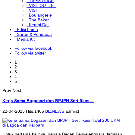
TIPS&TRICK
VISITOUTLET
VISIT
Boulangerie
The Baker
Kempi Deli
Edisi Lama
Saran & Pendapat
Media Kit
Follow via facebook
Follow via twitter
1
2
3
4
5
Prev
Next
Kerja Sama Bogasari dan BPJPH Sertifikas…
22-04-2025 Hits:1466
BIZNEWS
admin1
Untuk pertama kalinya, Kepala Badan Penyelenggara Jaminan