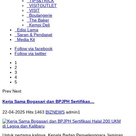
TIPS&TRICK
VISITOUTLET
VISIT
Boulangerie
The Baker
Kempi Deli
Edisi Lama
Saran & Pendapat
Media Kit
Follow via facebook
Follow via twitter
1
2
3
4
5
Prev
Next
Kerja Sama Bogasari dan BPJPH Sertifikas…
22-04-2025 Hits:1463
BIZNEWS
admin1
Untuk pertama kalinya, Kepala Badan Penyelenggara Jaminan