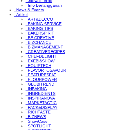
Jadwal Terbit
Info Berlangganan
News & Events
Artikel
ART&DECCO
BAKING SERVICE
BAKING TIPS
BAKERSPIRIT
BE CREATIVE
BIZCHANCE
BIZMANAGEMENT
CREATIVERECIPES
CHEFDELIGHT
EXEBI&SHOW
EQUIPTECH
FLAVORTOSAVOUR
FEATURESFAT
FLOURPOWER
GLOBITREND
INBAKING
INGREDIENTS
INSPIRANOVA
MARKETACTIC
PACK&DISPLAY
RICHTASTE
BIZNEWS
ShowCase
SPOTLIGHT