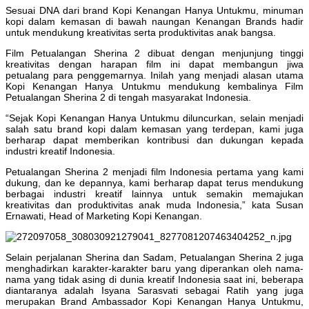
Sesuai DNA dari brand Kopi Kenangan Hanya Untukmu, minuman
kopi dalam kemasan di bawah naungan Kenangan Brands hadir
untuk mendukung kreativitas serta produktivitas anak bangsa.
Film Petualangan Sherina 2 dibuat dengan menjunjung tinggi
kreativitas dengan harapan film ini dapat membangun jiwa
petualang para penggemarnya. Inilah yang menjadi alasan utama
Kopi Kenangan Hanya Untukmu mendukung kembalinya Film
Petualangan Sherina 2 di tengah masyarakat Indonesia.
“Sejak Kopi Kenangan Hanya Untukmu diluncurkan, selain menjadi
salah satu brand kopi dalam kemasan yang terdepan, kami juga
berharap dapat memberikan kontribusi dan dukungan kepada
industri kreatif Indonesia.
Petualangan Sherina 2 menjadi film Indonesia pertama yang kami
dukung, dan ke depannya, kami berharap dapat terus mendukung
berbagai industri kreatif lainnya untuk semakin memajukan
kreativitas dan produktivitas anak muda Indonesia,” kata Susan
Ernawati, Head of Marketing Kopi Kenangan.
Selain perjalanan Sherina dan Sadam, Petualangan Sherina 2 juga
menghadirkan karakter-karakter baru yang diperankan oleh nama-
nama yang tidak asing di dunia kreatif Indonesia saat ini, beberapa
diantaranya adalah Isyana Sarasvati sebagai Ratih yang juga
merupakan Brand Ambassador Kopi Kenangan Hanya Untukmu,