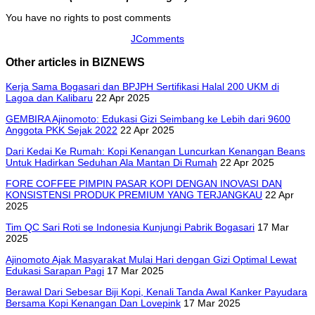
You have no rights to post comments
JComments
Other articles in BIZNEWS
Kerja Sama Bogasari dan BPJPH Sertifikasi Halal 200 UKM di
Lagoa dan Kalibaru
22 Apr 2025
GEMBIRA Ajinomoto: Edukasi Gizi Seimbang ke Lebih dari 9600
Anggota PKK Sejak 2022
22 Apr 2025
Dari Kedai Ke Rumah: Kopi Kenangan Luncurkan Kenangan Beans
Untuk Hadirkan Seduhan Ala Mantan Di Rumah
22 Apr 2025
FORE COFFEE PIMPIN PASAR KOPI DENGAN INOVASI DAN
KONSISTENSI PRODUK PREMIUM YANG TERJANGKAU
22 Apr
2025
Tim QC Sari Roti se Indonesia Kunjungi Pabrik Bogasari
17 Mar
2025
Ajinomoto Ajak Masyarakat Mulai Hari dengan Gizi Optimal Lewat
Edukasi Sarapan Pagi
17 Mar 2025
Berawal Dari Sebesar Biji Kopi, Kenali Tanda Awal Kanker Payudara
Bersama Kopi Kenangan Dan Lovepink
17 Mar 2025