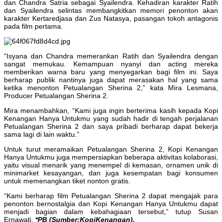
dan Chandra Satria sebagai Syailendra. Kehadiran karakter Ratih
dan Syailendra selintas membangkitkan memori penonton akan
karakter Kertaredjasa dan Zus Natasya, pasangan tokoh antagonis
pada film pertama.
“Isyana dan Chandra memerankan Ratih dan Syailendra dengan
sangat memukau. Kemampuan nyanyi dan acting mereka
memberikan warna baru yang menyegarkan bagi film ini. Saya
berharap publik nantinya juga dapat merasakan hal yang sama
ketika menonton Petualangan Sherina 2,” kata Mira Lesmana,
Producer Petualangan Sherina 2.
Mira menambahkan, “Kami juga ingin berterima kasih kepada Kopi
Kenangan Hanya Untukmu yang sudah hadir di tengah perjalanan
Petualangan Sherina 2 dan saya pribadi berharap dapat bekerja
sama lagi di lain waktu.”
Untuk turut meramaikan Petualangan Sherina 2, Kopi Kenangan
Hanya Untukmu juga mempersiapkan beberapa aktivitas kolaborasi,
yaitu visual menarik yang menempel di kemasan, ornamen unik di
minimarket kesayangan, dan juga kesempatan bagi konsumen
untuk memenangkan tiket nonton gratis.
“Kami berharap film Petualangan Sherina 2 dapat mengajak para
penonton bernostalgia dan Kopi Kenangan Hanya Untukmu dapat
menjadi bagian dalam kebahagiaan tersebut,” tutup Susan
Ernawati.
*PB (Sumber:KopiKenangan).