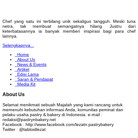
Chef yang satu ini terbilang unik sekaligus tangguh. Meski tuna
netra, tak membuat semangatnya hilang. Justru dari
keterbatasannya ia banyak memberi inspirasi bagi para chef
lainnya.
Selengkapnya...
Home
About Us
News & Events
Artikel
Edisi Lama
Saran & Pendapat
Media Kit
About Us
Selamat menikmati sebuah Majalah yang kami rancang untuk
memenuhi kebutuhan informasi Anda, komunitas peminat dan
pelaku usaha pastry & bakery di Indonesia. e-mail :
redaksi@pastrynbakery.net
Facebook : http://www.facebook.com/lezatn.pastrybakery
Twitter : @tabloidlezat