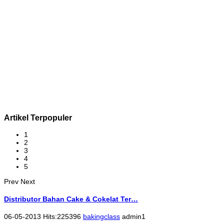
Artikel Terpopuler
1
2
3
4
5
Prev
Next
Distributor Bahan Cake & Cokelat Ter…
06-05-2013 Hits:225396
bakingclass
admin1