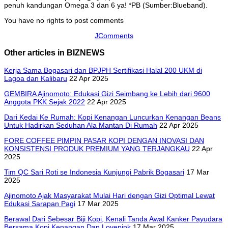
penuh kandungan Omega 3 dan 6 ya! *PB (Sumber:Blueband).
You have no rights to post comments
JComments
Other articles in BIZNEWS
Kerja Sama Bogasari dan BPJPH Sertifikasi Halal 200 UKM di
Lagoa dan Kalibaru
22 Apr 2025
GEMBIRA Ajinomoto: Edukasi Gizi Seimbang ke Lebih dari 9600
Anggota PKK Sejak 2022
22 Apr 2025
Dari Kedai Ke Rumah: Kopi Kenangan Luncurkan Kenangan Beans
Untuk Hadirkan Seduhan Ala Mantan Di Rumah
22 Apr 2025
FORE COFFEE PIMPIN PASAR KOPI DENGAN INOVASI DAN
KONSISTENSI PRODUK PREMIUM YANG TERJANGKAU
22 Apr
2025
Tim QC Sari Roti se Indonesia Kunjungi Pabrik Bogasari
17 Mar
2025
Ajinomoto Ajak Masyarakat Mulai Hari dengan Gizi Optimal Lewat
Edukasi Sarapan Pagi
17 Mar 2025
Berawal Dari Sebesar Biji Kopi, Kenali Tanda Awal Kanker Payudara
Bersama Kopi Kenangan Dan Lovepink
17 Mar 2025