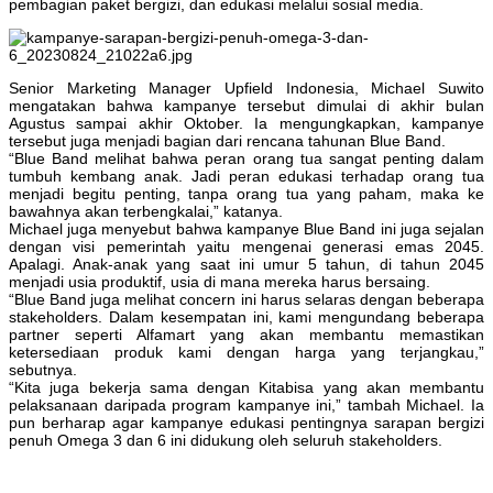
pembagian paket bergizi, dan edukasi melalui sosial media.
Senior Marketing Manager Upfield Indonesia, Michael Suwito
mengatakan bahwa kampanye tersebut dimulai di akhir bulan
Agustus sampai akhir Oktober. Ia mengungkapkan, kampanye
tersebut juga menjadi bagian dari rencana tahunan Blue Band.
“Blue Band melihat bahwa peran orang tua sangat penting dalam
tumbuh kembang anak. Jadi peran edukasi terhadap orang tua
menjadi begitu penting, tanpa orang tua yang paham, maka ke
bawahnya akan terbengkalai,” katanya.
Michael juga menyebut bahwa kampanye Blue Band ini juga sejalan
dengan visi pemerintah yaitu mengenai generasi emas 2045.
Apalagi. Anak-anak yang saat ini umur 5 tahun, di tahun 2045
menjadi usia produktif, usia di mana mereka harus bersaing.
“Blue Band juga melihat concern ini harus selaras dengan beberapa
stakeholders. Dalam kesempatan ini, kami mengundang beberapa
partner seperti Alfamart yang akan membantu memastikan
ketersediaan produk kami dengan harga yang terjangkau,”
sebutnya.
“Kita juga bekerja sama dengan Kitabisa yang akan membantu
pelaksanaan daripada program kampanye ini,” tambah Michael. Ia
pun berharap agar kampanye edukasi pentingnya sarapan bergizi
penuh Omega 3 dan 6 ini didukung oleh seluruh stakeholders.