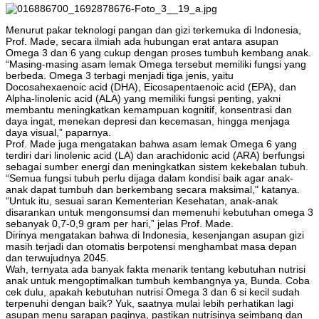
Menurut pakar teknologi pangan dan gizi terkemuka di Indonesia,
Prof. Made, secara ilmiah ada hubungan erat antara asupan
Omega 3 dan 6 yang cukup dengan proses tumbuh kembang anak.
“Masing-masing asam lemak Omega tersebut memiliki fungsi yang
berbeda. Omega 3 terbagi menjadi tiga jenis, yaitu
Docosahexaenoic acid (DHA), Eicosapentaenoic acid (EPA), dan
Alpha-linolenic acid (ALA) yang memiliki fungsi penting, yakni
membantu meningkatkan kemampuan kognitif, konsentrasi dan
daya ingat, menekan depresi dan kecemasan, hingga menjaga
daya visual,” paparnya.
Prof. Made juga mengatakan bahwa asam lemak Omega 6 yang
terdiri dari linolenic acid (LA) dan arachidonic acid (ARA) berfungsi
sebagai sumber energi dan meningkatkan sistem kekebalan tubuh.
“Semua fungsi tubuh perlu dijaga dalam kondisi baik agar anak-
anak dapat tumbuh dan berkembang secara maksimal," katanya.
“Untuk itu, sesuai saran Kementerian Kesehatan, anak-anak
disarankan untuk mengonsumsi dan memenuhi kebutuhan omega 3
sebanyak 0,7-0,9 gram per hari,” jelas Prof. Made.
Dirinya mengatakan bahwa di Indonesia, kesenjangan asupan gizi
masih terjadi dan otomatis berpotensi menghambat masa depan
dan terwujudnya 2045.
Wah, ternyata ada banyak fakta menarik tentang kebutuhan nutrisi
anak untuk mengoptimalkan tumbuh kembangnya ya, Bunda. Coba
cek dulu, apakah kebutuhan nutrisi Omega 3 dan 6 si kecil sudah
terpenuhi dengan baik? Yuk, saatnya mulai lebih perhatikan lagi
asupan menu sarapan paginya, pastikan nutrisinya seimbang dan