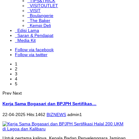
TIPS&TRICK
VISITOUTLET
VISIT
Boulangerie
The Baker
Kempi Deli
Edisi Lama
Saran & Pendapat
Media Kit
Follow via facebook
Follow via twitter
1
2
3
4
5
Prev
Next
Kerja Sama Bogasari dan BPJPH Sertifikas…
22-04-2025 Hits:1462
BIZNEWS
admin1
Untuk pertama kalinya, Kepala Badan Penyelenggara Jaminan