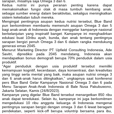
sarapan, misalnya saja Omega 3 dan 6.
Kedua nutrisi ini punya peranan penting karena dapat
memaksimalkan fungsi otak di masa tumbuh kembang anak,
sebagai sumber energi dalam beraktivitas, sekaligus meningkatkan
sistem kekebalan tubuh mereka.
Mengingat pentingnya asupan kedua nutrisi tersebut, Blue Band
pun berkomitmen membantu memenuhi asupan Omega 3 dan 5
bagi anak-anak di Indonesia dengan menggelar kampanye nasional
berkelanjutan yang inspiratif banget. Kampanye ini menghadirkan
edukasi buat 10ribu ayah, bunda, dan anak tentang pentingnya
sarapan bergizi penuh Omega 3 dan 6 dalam rangka mendukung
generasi emas 2045.
Menurut Marketing Director PT Upfield Consulting Indonesia, Ade
Savitri, diprediksi pada 2045 mendatang, Indonesia akan
mendapatkan bonus demografi berupa 70% penduduk dalam usia
produktif.
“Agar penduduk dengan usia produktif tersebut memiliki
kemampuan kognitif, kecerdasan, daya konsentrasi, dan kreativitas
yang tinggi serta mental yang baik, maka asupan nutrisi omega 3
dan 6 anak-anak harus ditingkatkan,” ungkapnya saat konferensi
pers Blue Band Gelar Kampanye Nasional Omega 3 dan 6 pada
Menu Sarapan Anak-Anak Indonesia di Bale Nusa Pakubuwono,
Jakarta Selatan, Kamis (24/8/2023).
Kampanye yang digelar Blue Band tersebut menargetkan 850 ribu
anak dapat teredukasi. Selain itu, kampanye ini juga berkomitmen
mengedukasi 10 ribu anggota keluarga di Indonesia mengenai
pentingnya sarapan bergizi dengan omega 3 dan 6 lewat beragam
pendekatan, seperti kick-off berupa voluntrip bersama para ibu,