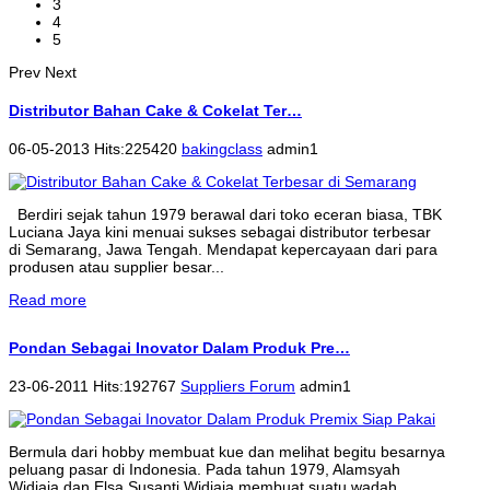
3
4
5
Prev
Next
Distributor Bahan Cake & Cokelat Ter…
06-05-2013 Hits:225420
bakingclass
admin1
Berdiri sejak tahun 1979 berawal dari toko eceran biasa, TBK
Luciana Jaya kini menuai sukses sebagai distributor terbesar
di Semarang, Jawa Tengah. Mendapat kepercayaan dari para
produsen atau supplier besar...
Read more
Pondan Sebagai Inovator Dalam Produk Pre…
23-06-2011 Hits:192767
Suppliers Forum
admin1
Bermula dari hobby membuat kue dan melihat begitu besarnya
peluang pasar di Indonesia. Pada tahun 1979, Alamsyah
Widjaja dan Elsa Susanti Widjaja membuat suatu wadah...