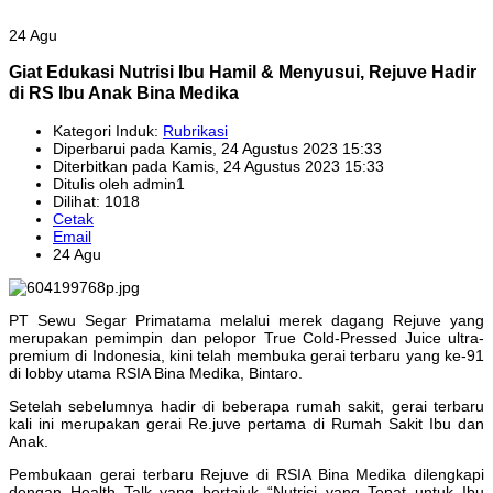
24 Agu
Giat Edukasi Nutrisi Ibu Hamil & Menyusui, Rejuve Hadir
di RS Ibu Anak Bina Medika
Kategori Induk:
Rubrikasi
Diperbarui pada Kamis, 24 Agustus 2023 15:33
Diterbitkan pada Kamis, 24 Agustus 2023 15:33
Ditulis oleh admin1
Dilihat: 1018
Cetak
Email
24 Agu
PT Sewu Segar Primatama melalui merek dagang Rejuve yang
merupakan pemimpin dan pelopor True Cold-Pressed Juice ultra-
premium di Indonesia, kini telah membuka gerai terbaru yang ke-91
di lobby utama RSIA Bina Medika, Bintaro.
Setelah sebelumnya hadir di beberapa rumah sakit, gerai terbaru
kali ini merupakan gerai Re.juve pertama di Rumah Sakit Ibu dan
Anak.
Pembukaan gerai terbaru Rejuve di RSIA Bina Medika dilengkapi
dengan Health Talk yang bertajuk “Nutrisi yang Tepat untuk Ibu