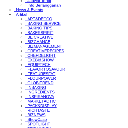
Jadwal Terbit
Info Berlangganan
News & Events
Artikel
ART&DECCO
BAKING SERVICE
BAKING TIPS
BAKERSPIRIT
BE CREATIVE
BIZCHANCE
BIZMANAGEMENT
CREATIVERECIPES
CHEFDELIGHT
EXEBI&SHOW
EQUIPTECH
FLAVORTOSAVOUR
FEATURESFAT
FLOURPOWER
GLOBITREND
INBAKING
INGREDIENTS
INSPIRANOVA
MARKETACTIC
PACK&DISPLAY
RICHTASTE
BIZNEWS
ShowCase
SPOTLIGHT