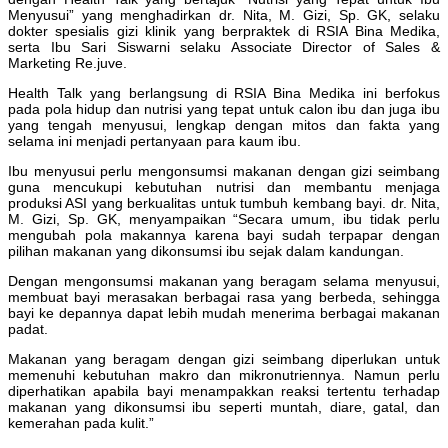
Menyusui” yang menghadirkan dr. Nita, M. Gizi, Sp. GK, selaku
dokter spesialis gizi klinik yang berpraktek di RSIA Bina Medika,
serta Ibu Sari Siswarni selaku Associate Director of Sales &
Marketing Re.juve.
Health Talk yang berlangsung di RSIA Bina Medika ini berfokus
pada pola hidup dan nutrisi yang tepat untuk calon ibu dan juga ibu
yang tengah menyusui, lengkap dengan mitos dan fakta yang
selama ini menjadi pertanyaan para kaum ibu.
Ibu menyusui perlu mengonsumsi makanan dengan gizi seimbang
guna mencukupi kebutuhan nutrisi dan membantu menjaga
produksi ASI yang berkualitas untuk tumbuh kembang bayi. dr. Nita,
M. Gizi, Sp. GK, menyampaikan “Secara umum, ibu tidak perlu
mengubah pola makannya karena bayi sudah terpapar dengan
pilihan makanan yang dikonsumsi ibu sejak dalam kandungan.
Dengan mengonsumsi makanan yang beragam selama menyusui,
membuat bayi merasakan berbagai rasa yang berbeda, sehingga
bayi ke depannya dapat lebih mudah menerima berbagai makanan
padat.
Makanan yang beragam dengan gizi seimbang diperlukan untuk
memenuhi kebutuhan makro dan mikronutriennya. Namun perlu
diperhatikan apabila bayi menampakkan reaksi tertentu terhadap
makanan yang dikonsumsi ibu seperti muntah, diare, gatal, dan
kemerahan pada kulit.”