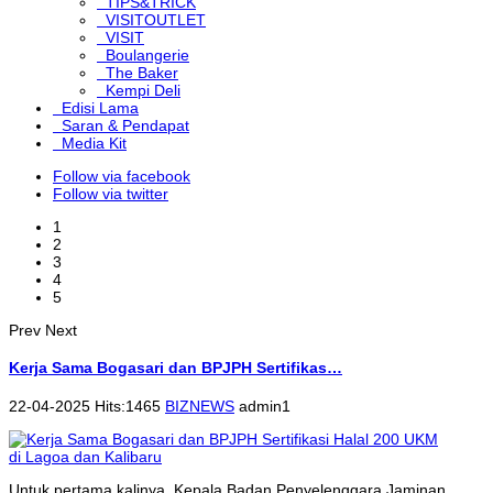
TIPS&TRICK
VISITOUTLET
VISIT
Boulangerie
The Baker
Kempi Deli
Edisi Lama
Saran & Pendapat
Media Kit
Follow via facebook
Follow via twitter
1
2
3
4
5
Prev
Next
Kerja Sama Bogasari dan BPJPH Sertifikas…
22-04-2025 Hits:1465
BIZNEWS
admin1
Untuk pertama kalinya, Kepala Badan Penyelenggara Jaminan