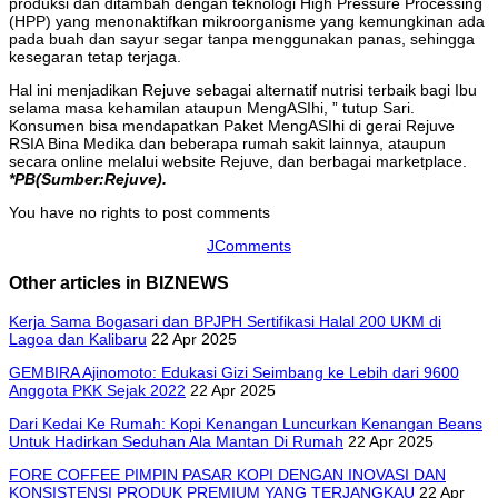
produksi dan ditambah dengan teknologi High Pressure Processing
(HPP) yang menonaktifkan mikroorganisme yang kemungkinan ada
pada buah dan sayur segar tanpa menggunakan panas, sehingga
kesegaran tetap terjaga.
Hal ini menjadikan Rejuve sebagai alternatif nutrisi terbaik bagi Ibu
selama masa kehamilan ataupun MengASIhi, ” tutup Sari.
Konsumen bisa mendapatkan Paket MengASIhi di gerai Rejuve
RSIA Bina Medika dan beberapa rumah sakit lainnya, ataupun
secara online melalui website Rejuve, dan berbagai marketplace.
*PB(Sumber:Rejuve).
You have no rights to post comments
JComments
Other articles in BIZNEWS
Kerja Sama Bogasari dan BPJPH Sertifikasi Halal 200 UKM di
Lagoa dan Kalibaru
22 Apr 2025
GEMBIRA Ajinomoto: Edukasi Gizi Seimbang ke Lebih dari 9600
Anggota PKK Sejak 2022
22 Apr 2025
Dari Kedai Ke Rumah: Kopi Kenangan Luncurkan Kenangan Beans
Untuk Hadirkan Seduhan Ala Mantan Di Rumah
22 Apr 2025
FORE COFFEE PIMPIN PASAR KOPI DENGAN INOVASI DAN
KONSISTENSI PRODUK PREMIUM YANG TERJANGKAU
22 Apr