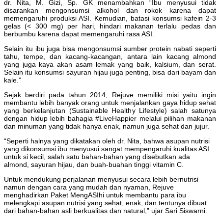
dr. Nita, M. Gizi, Sp. GK menambahkan “Ibu menyusui tidak
disarankan mengonsumsi alkohol dan rokok karena dapat
memengaruhi produksi ASI. Kemudian, batasi konsumsi kafein 2-3
gelas (< 300 mg) per hari, hindari makanan terlalu pedas dan
berbumbu karena dapat memengaruhi rasa ASI.
Selain itu ibu juga bisa mengonsumsi sumber protein nabati seperti
tahu, tempe, dan kacang-kacangan, antara lain kacang almond
yang juga kaya akan asam lemak yang baik, kalsium, dan serat.
Selain itu konsumsi sayuran hijau juga penting, bisa dari bayam dan
kale.”
Sejak berdiri pada tahun 2014, Rejuve memiliki misi yaitu ingin
membantu lebih banyak orang untuk menjalankan gaya hidup sehat
yang berkelanjutan (Sustainable Healthy Lifestyle) salah satunya
dengan hidup lebih bahagia #LiveHappier melalui pilihan makanan
dan minuman yang tidak hanya enak, namun juga sehat dan jujur.
“Seperti halnya yang dikatakan oleh dr. Nita, bahwa asupan nutrisi
yang dikonsumsi ibu menyusui sangat mempengaruhi kualitas ASI
untuk si kecil, salah satu bahan-bahan yang disebutkan ada
almond, sayuran hijau, dan buah-buahan tinggi vitamin C.
Untuk mendukung perjalanan menyusui secara lebih bernutrisi
namun dengan cara yang mudah dan nyaman, Rejuve
menghadirkan Paket MengASIhi untuk membantu para ibu
melengkapi asupan nutrisi yang sehat, enak, dan tentunya dibuat
dari bahan-bahan asli berkualitas dan natural,” ujar Sari Siswarni.