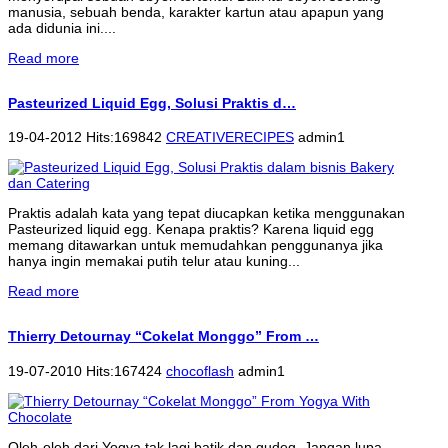
manusia, sebuah benda, karakter kartun atau apapun yang
ada didunia ini....
Read more
Pasteurized Liquid Egg, Solusi Praktis d…
19-04-2012 Hits:169842
CREATIVERECIPES
admin1
Praktis adalah kata yang tepat diucapkan ketika menggunakan
Pasteurized liquid egg. Kenapa praktis? Karena liquid egg
memang ditawarkan untuk memudahkan penggunanya jika
hanya ingin memakai putih telur atau kuning...
Read more
Thierry Detournay “Cokelat Monggo” From …
19-07-2010 Hits:167424
chocoflash
admin1
Oleh-oleh dari Yogya tak lagi batik dan gudeg. Jangan lupa