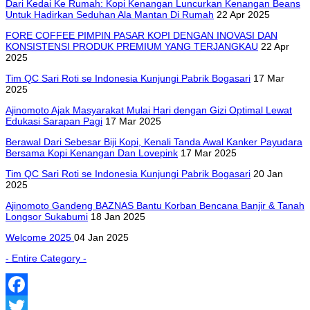
Dari Kedai Ke Rumah: Kopi Kenangan Luncurkan Kenangan Beans
Untuk Hadirkan Seduhan Ala Mantan Di Rumah
22 Apr 2025
FORE COFFEE PIMPIN PASAR KOPI DENGAN INOVASI DAN
KONSISTENSI PRODUK PREMIUM YANG TERJANGKAU
22 Apr
2025
Tim QC Sari Roti se Indonesia Kunjungi Pabrik Bogasari
17 Mar
2025
Ajinomoto Ajak Masyarakat Mulai Hari dengan Gizi Optimal Lewat
Edukasi Sarapan Pagi
17 Mar 2025
Berawal Dari Sebesar Biji Kopi, Kenali Tanda Awal Kanker Payudara
Bersama Kopi Kenangan Dan Lovepink
17 Mar 2025
Tim QC Sari Roti se Indonesia Kunjungi Pabrik Bogasari
20 Jan
2025
Ajinomoto Gandeng BAZNAS Bantu Korban Bencana Banjir & Tanah
Longsor Sukabumi
18 Jan 2025
Welcome 2025
04 Jan 2025
- Entire Category -
Facebook