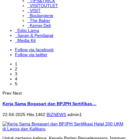
TIPS&TRICK
VISITOUTLET
VISIT
Boulangerie
The Baker
Kempi Deli
Edisi Lama
Saran & Pendapat
Media Kit
Follow via facebook
Follow via twitter
1
2
3
4
5
Prev
Next
Kerja Sama Bogasari dan BPJPH Sertifikas…
22-04-2025 Hits:1462
BIZNEWS
admin1
Untuk pertama kalinya, Kepala Badan Penyelenggara Jaminan