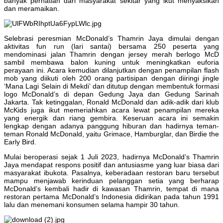
banyak perhatian dari masyarakat sekitar yang ikut menyaksikan
dan meramaikan.
Selebrasi peresmian McDonald’s Thamrin Jaya dimulai dengan
aktivitas fun run (lari santai) bersama 250 peserta yang
mendominasi jalan Thamrin dengan jersey merah berlogo McD
sambil membawa balon kuning untuk meningkatkan euforia
perayaan ini. Acara kemudian dilanjutkan dengan penampilan flash
mob yang diikuti oleh 200 orang partisipan dengan diiringi jingle
‘Mana Lagi Selain di Mekdi’ dan ditutup dengan membentuk formasi
logo McDonald’s di depan Gedung Jaya dan Gedung Sarinah
Jakarta. Tak ketinggalan, Ronald McDonald dan adik-adik dari klub
McKids juga ikut memeriahkan acara lewat penampilan mereka
yang energik dan riang gembira. Keseruan acara ini semakin
lengkap dengan adanya panggung hiburan dan hadirnya teman-
teman Ronald McDonald, yaitu Grimace, Hamburglar, dan Birdie the
Early Bird.
Mulai beroperasi sejak 1 Juli 2023, hadirnya McDonald’s Thamrin
Jaya mendapat respons positif dan antusiasme yang luar biasa dari
masyarakat ibukota. Pasalnya, keberadaan restoran baru tersebut
mampu menjawab kerinduan pelanggan setia yang berharap
McDonald’s kembali hadir di kawasan Thamrin, tempat di mana
restoran pertama McDonald’s Indonesia didirikan pada tahun 1991
lalu dan menemani konsumen selama hampir 30 tahun.