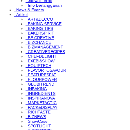
Jadwal Terbit
Info Berlangganan
News & Events
Artikel
ART&DECCO
BAKING SERVICE
BAKING TIPS
BAKERSPIRIT
BE CREATIVE
BIZCHANCE
BIZMANAGEMENT
CREATIVERECIPES
CHEFDELIGHT
EXEBI&SHOW
EQUIPTECH
FLAVORTOSAVOUR
FEATURESFAT
FLOURPOWER
GLOBITREND
INBAKING
INGREDIENTS
INSPIRANOVA
MARKETACTIC
PACK&DISPLAY
RICHTASTE
BIZNEWS
ShowCase
SPOTLIGHT