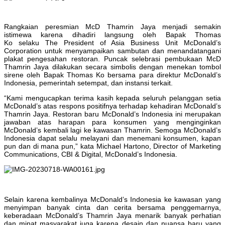
Rangkaian peresmian McD Thamrin Jaya menjadi semakin
istimewa karena dihadiri langsung oleh Bapak Thomas
Ko selaku The President of Asia Business Unit McDonald’s
Corporation untuk menyampaikan sambutan dan menandatangani
plakat pengesahan restoran. Puncak selebrasi pembukaan McD
Thamrin Jaya dilakukan secara simbolis dengan menekan tombol
sirene oleh Bapak Thomas Ko bersama para direktur McDonald’s
Indonesia, pemerintah setempat, dan instansi terkait.
“Kami mengucapkan terima kasih kepada seluruh pelanggan setia
McDonald’s atas respons positifnya terhadap kehadiran McDonald’s
Thamrin Jaya. Restoran baru McDonald’s Indonesia ini merupakan
jawaban atas harapan para konsumen yang menginginkan
McDonald’s kembali lagi ke kawasan Thamrin. Semoga McDonald’s
Indonesia dapat selalu melayani dan menemani konsumen, kapan
pun dan di mana pun,” kata Michael Hartono, Director of Marketing
Communications, CBI & Digital, McDonald’s Indonesia.
Selain karena kembalinya McDonald’s Indonesia ke kawasan yang
menyimpan banyak cinta dan cerita bersama penggemarnya,
keberadaan McDonald’s Thamrin Jaya menarik banyak perhatian
dan minat masyarakat juga karena desain dan nuansa baru yang