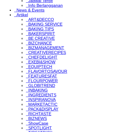
Jadwal Terbit
Info Berlangganan
News & Events
Artikel
ART&DECCO
BAKING SERVICE
BAKING TIPS
BAKERSPIRIT
BE CREATIVE
BIZCHANCE
BIZMANAGEMENT
CREATIVERECIPES
CHEFDELIGHT
EXEBI&SHOW
EQUIPTECH
FLAVORTOSAVOUR
FEATURESFAT
FLOURPOWER
GLOBITREND
INBAKING
INGREDIENTS
INSPIRANOVA
MARKETACTIC
PACK&DISPLAY
RICHTASTE
BIZNEWS
ShowCase
SPOTLIGHT