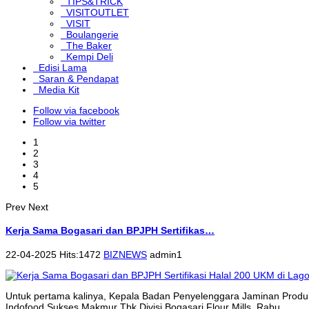
TIPS&TRICK
VISITOUTLET
VISIT
Boulangerie
The Baker
Kempi Deli
Edisi Lama
Saran & Pendapat
Media Kit
Follow via facebook
Follow via twitter
1
2
3
4
5
Prev
Next
Kerja Sama Bogasari dan BPJPH Sertifikas…
22-04-2025 Hits:1472
BIZNEWS
admin1
Untuk pertama kalinya, Kepala Badan Penyelenggara Jaminan Produk
Indofood Sukses Makmur Tbk Divisi Bogasari Flour Mills, Rabu...