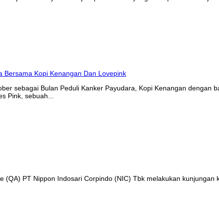
tober sebagai Bulan Peduli Kanker Payudara, Kopi Kenangan denga
s Pink, sebuah...
nce (QA) PT Nippon Indosari Corpindo (NIC) Tbk melakukan kunjungan 