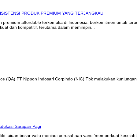
in premium affordable terkemuka di Indonesia, berkomitmen untuk te
kuat dan kompetitif, terutama dalam memimpin...
ance (QA) PT Nippon Indosari Corpindo (NIC) Tbk melakukan kunjungan
liki tujuan besar yaitu menjadi perusahaan yang ‘memperkuat kesejaht