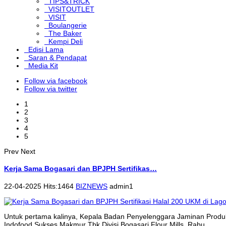
TIPS&TRICK
VISITOUTLET
VISIT
Boulangerie
The Baker
Kempi Deli
Edisi Lama
Saran & Pendapat
Media Kit
Follow via facebook
Follow via twitter
1
2
3
4
5
Prev
Next
Kerja Sama Bogasari dan BPJPH Sertifikas…
22-04-2025 Hits:1464
BIZNEWS
admin1
Untuk pertama kalinya, Kepala Badan Penyelenggara Jaminan Produk
Indofood Sukses Makmur Tbk Divisi Bogasari Flour Mills, Rabu...