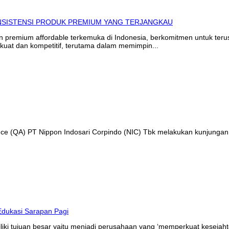
in premium affordable terkemuka di Indonesia, berkomitmen untuk te
kuat dan kompetitif, terutama dalam memimpin...
ance (QA) PT Nippon Indosari Corpindo (NIC) Tbk melakukan kunjungan
liki tujuan besar yaitu menjadi perusahaan yang ‘memperkuat kesejaht