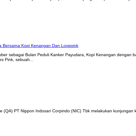
tober sebagai Bulan Peduli Kanker Payudara, Kopi Kenangan denga
s Pink, sebuah...
nce (QA) PT Nippon Indosari Corpindo (NIC) Tbk melakukan kunjungan 