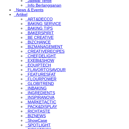
Jadwal Terbit
Info Berlangganan
News & Events
Artikel
ART&DECCO
BAKING SERVICE
BAKING TIPS
BAKERSPIRIT
BE CREATIVE
BIZCHANCE
BIZMANAGEMENT
CREATIVERECIPES
CHEFDELIGHT
EXEBI&SHOW
EQUIPTECH
FLAVORTOSAVOUR
FEATURESFAT
FLOURPOWER
GLOBITREND
INBAKING
INGREDIENTS
INSPIRANOVA
MARKETACTIC
PACK&DISPLAY
RICHTASTE
BIZNEWS
ShowCase
SPOTLIGHT