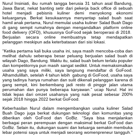
Nurul Insiniati, ibu rumah tangga berusia 31 tahun asal Bandung,
Jawa Barat, nekat banting setir dari pekerja back office di sebuah
hotel menjadi pebisnis kuliner demi menyokong ekonomi
keluarganya. Berkat kesukaannya menyantap salad buah saat
hamil anak pertama, Nurul memulai usaha kuliner Salad Buah Dago
di gang sempit rumahnya dengan mengandalkan platform online
food delivery (OFD), khususnya GoFood sejak beroperasi di 2018.
Berjualan secara online membuatnya tetap mendapatkan
pelanggan meskipun ada keterbatasan dari sisi lokasi.
“Ketika pertama kali buka usaha ini, saya masih mencoba-coba dan
melihat dahulu seberapa besar peluang berjualan salad buah di
wilayah Dago, Bandung. Waktu itu, salad buah belum terlalu populer
dan kompetitornya pun masih sangat sedikit. Untuk memaksimalkan
usaha yang saya miliki, saya langsung mendaftar di GoFood.
Alhamdulillah, setelah 4 tahun lebih gabung di GoFood, usaha saya
yang tadinya hanya rumahan dan sulit dikenali pelanggan karena di
gang sempit, kini berkembang jadi resto di pinggir jalan utama
perumahan dan punya beberapa karyawan.” ucap Nurul. Hal ini
tidak lepas dari omzet usahanya yang naik pesat sebesar 200%
sejak 2018 hingga 2022 berkat GoFood.
Keberhasilan Nurul dalam mengembangkan usaha kuliner Salad
Buah Dago juga berkat dukungan teknologi dan komunitas yang
diberikan oleh GoFood dan GoBiz. “Saya bisa menjalankan
berbagai peran perempuan dengan maksimal berkat GoFood dan
GoBiz. Selain itu, dukungan suami dan keluarga semakin membuka
lebar potensi saya untuk menjadi seorang womenpreneur tangguh.”