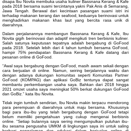
disapa Ibu Novita membuka usaha kuliner Bassnana Kerang & Kafe
pada 2018 bersama suami tercintanya yakni Pak Anis di Semarang,
Jawa Tengah. Berawal dari kecintaan pasangan suami istri ini
terhadap makanan kerang dan seafood, keduanya berinovasi untuk
menghadirkan makanan khas laut yang bercita rasa unik di
daerahnya.
Dalam perjalanannya membangun Bassnana Kerang & Kafe, Ibu
Novita gigih berinovasi dan adaptif mengikuti tren berbisnis kuliner.
Salah satunya keputusan tepatnya adalah bergabung di GoFood
pada 2018. Setelah lebih dari 4 tahun tumbuh bersama GoFood,
hampir 75% pendapatan Bassnana Kerang & Kafe datang dari
pesanan online di GoFood.
“Awal saya bergabung dengan GoFood, masih awam sekali dengan
cara berjualan di online. Namun, seiring berjalannya waktu dan
dengan adanya dukungan komunitas seperti Komunitas Partner
GoFood (KOMPAG) dan aplikasi GoBiz tentunya dapat sangat
membantu perkembangan usaha saya. Bahkan dari 2018 hingga
2021 omzet usaha saya meningkat 50% berkat dukungan GoFood
dan GoBiz.” kata Ibu Novita.
Tidak ingin tumbuh sendirian, Ibu Novita makin terpacu mendorong
para perempuan di daerahnya untuk maju bersama. Khususnya
bagi para ibu-ibu yang telah bergabung dengan GoFood tetapi
belum memiliki pengetahuan yang cukup mengenai berbisnis
online. “Setiap bulannya saya sering mengumpulkan puluhan ibu-
ibu sesama pengusaha UMKM di lingkungan saya ini untuk saling
berbagi pengalaman dan edukasi dalam berjualan online di