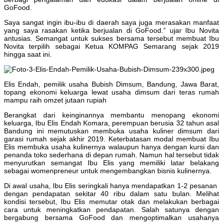
GoFood.
Saya sangat ingin ibu-ibu di daerah saya juga merasakan manfaat
yang saya rasakan ketika berjualan di GoFood.” ujar Ibu Novita
antusias. Semangat untuk sukses bersama tersebut membuat Ibu
Novita terpilih sebagai Ketua KOMPAG Semarang sejak 2019
hingga saat ini.
Elis Endah, pemilik usaha Bubish Dimsum, Bandung, Jawa Barat,
topang ekonomi keluarga lewat usaha dimsum dari teras rumah
mampu raih omzet jutaan rupiah
Berangkat dari keinginannya membantu menopang ekonomi
keluarga, Ibu Elis Endah Komara, perempuan berusia 32 tahun asal
Bandung ini memutuskan membuka usaha kuliner dimsum dari
garasi rumah sejak akhir 2019. Keterbatasan modal membuat Ibu
Elis membuka usaha kulinernya walaupun hanya dengan kursi dan
penanda toko sederhana di depan rumah. Namun hal tersebut tidak
menyurutkan semangat Ibu Elis yang memiliki latar belakang
sebagai womenpreneur untuk mengembangkan bisnis kulinernya.
Di awal usaha, Ibu Elis seringkali hanya mendapatkan 1-2 pesanan
dengan pendapatan sekitar 40 ribu dalam satu bulan. Melihat
kondisi tersebut, Ibu Elis memutar otak dan melakukan berbagai
cara untuk meningkatkan pendapatan. Salah satunya dengan
bergabung bersama GoFood dan mengoptimalkan usahanya