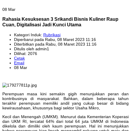
08 Mar
Rahasia Kesuksesan 3 Srikandi Bisnis Kuliner Raup
Cuan, Digitalisasi Jadi Kunci Utama
Kategori Induk:
Rubrikasi
Diperbarui pada Rabu, 08 Maret 2023 11:16
Diterbitkan pada Rabu, 08 Maret 2023 11:16
Ditulis oleh admin1
Dilihat: 2076
Cetak
Email
08 Mar
Perempuan masa kini semakin gigih menunjukkan peran dan
kontribusinya di masyarakat. Bahkan, dalam beberapa tahun
terakhir perempuan memiliki andil yang cukup besar di bidang
kewirausahaan, khususnya bagi sektor Usaha Mikro,
Kecil dan Menengah (UMKM). Menurut data Kementerian Koperasi
dan UKM RI, tercatat 64% dari total 64 juta UMKM di Indonesia
dikelola dan dimiliki oleh kaum perempuan. Hal ini menunjukkan
bahwa perempuan kian lincah mengambil peluang untuk maju dan