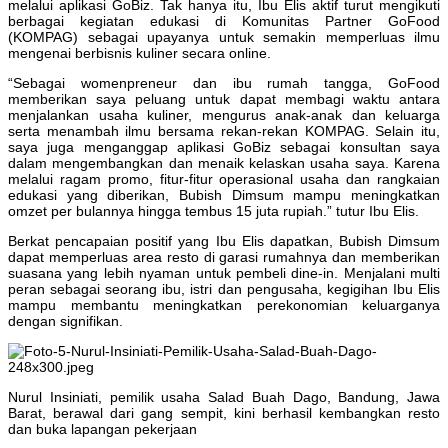
melalui aplikasi GoBiz. Tak hanya itu, Ibu Elis aktif turut mengikuti
berbagai kegiatan edukasi di Komunitas Partner GoFood
(KOMPAG) sebagai upayanya untuk semakin memperluas ilmu
mengenai berbisnis kuliner secara online.
“Sebagai womenpreneur dan ibu rumah tangga, GoFood
memberikan saya peluang untuk dapat membagi waktu antara
menjalankan usaha kuliner, mengurus anak-anak dan keluarga
serta menambah ilmu bersama rekan-rekan KOMPAG. Selain itu,
saya juga menganggap aplikasi GoBiz sebagai konsultan saya
dalam mengembangkan dan menaik kelaskan usaha saya. Karena
melalui ragam promo, fitur-fitur operasional usaha dan rangkaian
edukasi yang diberikan, Bubish Dimsum mampu meningkatkan
omzet per bulannya hingga tembus 15 juta rupiah.” tutur Ibu Elis.
Berkat pencapaian positif yang Ibu Elis dapatkan, Bubish Dimsum
dapat memperluas area resto di garasi rumahnya dan memberikan
suasana yang lebih nyaman untuk pembeli dine-in. Menjalani multi
peran sebagai seorang ibu, istri dan pengusaha, kegigihan Ibu Elis
mampu membantu meningkatkan perekonomian keluarganya
dengan signifikan.
Nurul Insiniati, pemilik usaha Salad Buah Dago, Bandung, Jawa
Barat, berawal dari gang sempit, kini berhasil kembangkan resto
dan buka lapangan pekerjaan