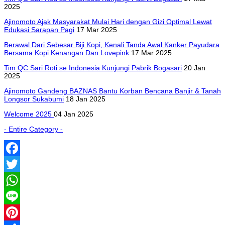
2025
Ajinomoto Ajak Masyarakat Mulai Hari dengan Gizi Optimal Lewat
Edukasi Sarapan Pagi
17 Mar 2025
Berawal Dari Sebesar Biji Kopi, Kenali Tanda Awal Kanker Payudara
Bersama Kopi Kenangan Dan Lovepink
17 Mar 2025
Tim QC Sari Roti se Indonesia Kunjungi Pabrik Bogasari
20 Jan
2025
Ajinomoto Gandeng BAZNAS Bantu Korban Bencana Banjir & Tanah
Longsor Sukabumi
18 Jan 2025
Welcome 2025
04 Jan 2025
- Entire Category -
Facebook
Twitter
WhatsApp
Line