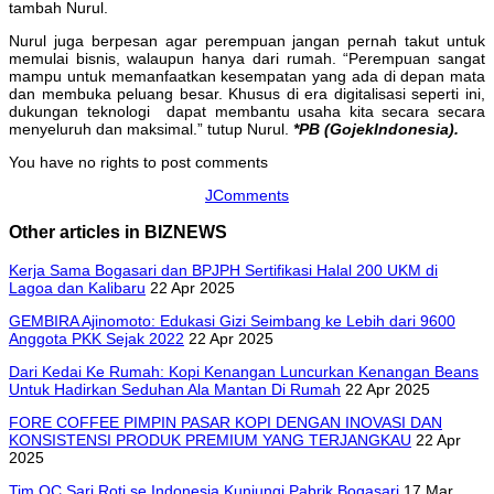
tambah Nurul.
Nurul juga berpesan agar perempuan jangan pernah takut untuk
memulai bisnis, walaupun hanya dari rumah. “Perempuan sangat
mampu untuk memanfaatkan kesempatan yang ada di depan mata
dan membuka peluang besar. Khusus di era digitalisasi seperti ini,
dukungan teknologi dapat membantu usaha kita secara secara
menyeluruh dan maksimal.” tutup Nurul.
*PB (GojekIndonesia).
You have no rights to post comments
JComments
Other articles in BIZNEWS
Kerja Sama Bogasari dan BPJPH Sertifikasi Halal 200 UKM di
Lagoa dan Kalibaru
22 Apr 2025
GEMBIRA Ajinomoto: Edukasi Gizi Seimbang ke Lebih dari 9600
Anggota PKK Sejak 2022
22 Apr 2025
Dari Kedai Ke Rumah: Kopi Kenangan Luncurkan Kenangan Beans
Untuk Hadirkan Seduhan Ala Mantan Di Rumah
22 Apr 2025
FORE COFFEE PIMPIN PASAR KOPI DENGAN INOVASI DAN
KONSISTENSI PRODUK PREMIUM YANG TERJANGKAU
22 Apr
2025
Tim QC Sari Roti se Indonesia Kunjungi Pabrik Bogasari
17 Mar