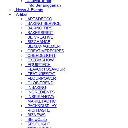
Jadwal Terbit
Info Berlangganan
News & Events
Artikel
ART&DECCO
BAKING SERVICE
BAKING TIPS
BAKERSPIRIT
BE CREATIVE
BIZCHANCE
BIZMANAGEMENT
CREATIVERECIPES
CHEFDELIGHT
EXEBI&SHOW
EQUIPTECH
FLAVORTOSAVOUR
FEATURESFAT
FLOURPOWER
GLOBITREND
INBAKING
INGREDIENTS
INSPIRANOVA
MARKETACTIC
PACK&DISPLAY
RICHTASTE
BIZNEWS
ShowCase
SPOTLIGHT