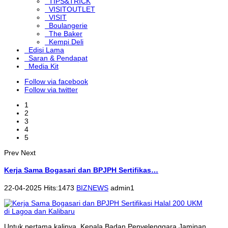
TIPS&TRICK
VISITOUTLET
VISIT
Boulangerie
The Baker
Kempi Deli
Edisi Lama
Saran & Pendapat
Media Kit
Follow via facebook
Follow via twitter
1
2
3
4
5
Prev
Next
Kerja Sama Bogasari dan BPJPH Sertifikas…
22-04-2025 Hits:1473
BIZNEWS
admin1
Untuk pertama kalinya, Kepala Badan Penyelenggara Jaminan