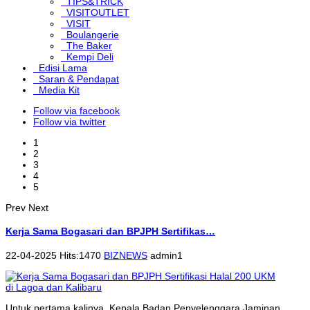
TIPS&TRICK
VISITOUTLET
VISIT
Boulangerie
The Baker
Kempi Deli
Edisi Lama
Saran & Pendapat
Media Kit
Follow via facebook
Follow via twitter
1
2
3
4
5
Prev
Next
Kerja Sama Bogasari dan BPJPH Sertifikas…
22-04-2025 Hits:1470
BIZNEWS
admin1
Untuk pertama kalinya, Kepala Badan Penyelenggara Jaminan