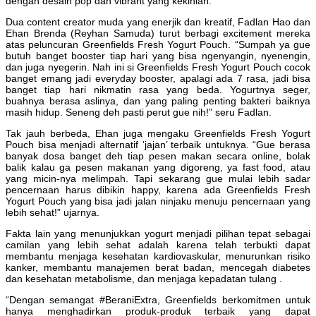
dengan desain pop dan vibrant yang kekinian.
Dua content creator muda yang enerjik dan kreatif, Fadlan Hao dan
Ehan Brenda (Reyhan Samuda) turut berbagi excitement mereka
atas peluncuran Greenfields Fresh Yogurt Pouch. “Sumpah ya gue
butuh banget booster tiap hari yang bisa ngenyangin, nyenengin,
dan juga nyegerin. Nah ini si Greenfields Fresh Yogurt Pouch cocok
banget emang jadi everyday booster, apalagi ada 7 rasa, jadi bisa
banget tiap hari nikmatin rasa yang beda. Yogurtnya seger,
buahnya berasa aslinya, dan yang paling penting bakteri baiknya
masih hidup. Seneng deh pasti perut gue nih!” seru Fadlan.
Tak jauh berbeda, Ehan juga mengaku Greenfields Fresh Yogurt
Pouch bisa menjadi alternatif ‘jajan’ terbaik untuknya. “Gue berasa
banyak dosa banget deh tiap pesen makan secara online, bolak
balik kalau ga pesen makanan yang digoreng, ya fast food, atau
yang micin-nya melimpah. Tapi sekarang gue mulai lebih sadar
pencernaan harus dibikin happy, karena ada Greenfields Fresh
Yogurt Pouch yang bisa jadi jalan ninjaku menuju pencernaan yang
lebih sehat!” ujarnya.
Fakta lain yang menunjukkan yogurt menjadi pilihan tepat sebagai
camilan yang lebih sehat adalah karena telah terbukti dapat
membantu menjaga kesehatan kardiovaskular, menurunkan risiko
kanker, membantu manajemen berat badan, mencegah diabetes
dan kesehatan metabolisme, dan menjaga kepadatan tulang .
“Dengan semangat #BeraniExtra, Greenfields berkomitmen untuk
hanya menghadirkan produk-produk terbaik yang dapat