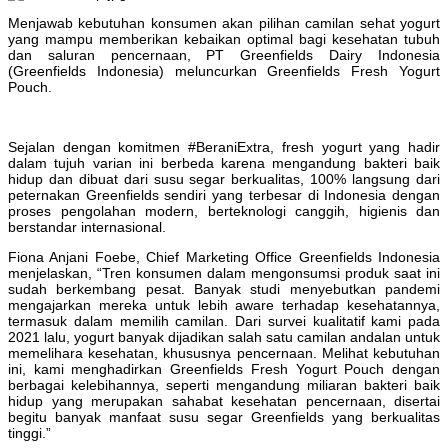
Menjawab kebutuhan konsumen akan pilihan camilan sehat yogurt
yang mampu memberikan kebaikan optimal bagi kesehatan tubuh
dan saluran pencernaan, PT Greenfields Dairy Indonesia
(Greenfields Indonesia) meluncurkan Greenfields Fresh Yogurt
Pouch.
Sejalan dengan komitmen #BeraniExtra, fresh yogurt yang hadir
dalam tujuh varian ini berbeda karena mengandung bakteri baik
hidup dan dibuat dari susu segar berkualitas, 100% langsung dari
peternakan Greenfields sendiri yang terbesar di Indonesia dengan
proses pengolahan modern, berteknologi canggih, higienis dan
berstandar internasional.
Fiona Anjani Foebe, Chief Marketing Office Greenfields Indonesia
menjelaskan, “Tren konsumen dalam mengonsumsi produk saat ini
sudah berkembang pesat. Banyak studi menyebutkan pandemi
mengajarkan mereka untuk lebih aware terhadap kesehatannya,
termasuk dalam memilih camilan. Dari survei kualitatif kami pada
2021 lalu, yogurt banyak dijadikan salah satu camilan andalan untuk
memelihara kesehatan, khususnya pencernaan. Melihat kebutuhan
ini, kami menghadirkan Greenfields Fresh Yogurt Pouch dengan
berbagai kelebihannya, seperti mengandung miliaran bakteri baik
hidup yang merupakan sahabat kesehatan pencernaan, disertai
begitu banyak manfaat susu segar Greenfields yang berkualitas
tinggi.”