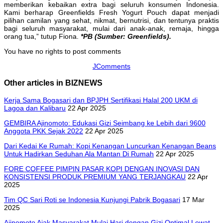
memberikan kebaikan extra bagi seluruh konsumen Indonesia.
Kami berharap Greenfields Fresh Yogurt Pouch dapat menjadi
pilihan camilan yang sehat, nikmat, bernutrisi, dan tentunya praktis
bagi seluruh masyarakat, mulai dari anak-anak, remaja, hingga
orang tua,” tutup Fiona.
*PB (Sumber: Greenfields).
You have no rights to post comments
JComments
Other articles in BIZNEWS
Kerja Sama Bogasari dan BPJPH Sertifikasi Halal 200 UKM di
Lagoa dan Kalibaru
22 Apr 2025
GEMBIRA Ajinomoto: Edukasi Gizi Seimbang ke Lebih dari 9600
Anggota PKK Sejak 2022
22 Apr 2025
Dari Kedai Ke Rumah: Kopi Kenangan Luncurkan Kenangan Beans
Untuk Hadirkan Seduhan Ala Mantan Di Rumah
22 Apr 2025
FORE COFFEE PIMPIN PASAR KOPI DENGAN INOVASI DAN
KONSISTENSI PRODUK PREMIUM YANG TERJANGKAU
22 Apr
2025
Tim QC Sari Roti se Indonesia Kunjungi Pabrik Bogasari
17 Mar
2025
Ajinomoto Ajak Masyarakat Mulai Hari dengan Gizi Optimal Lewat