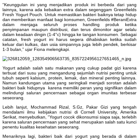
“Keunggulan ini yang menjadikan produk ini berbeda dari yang
lainnya, karena ada kebaikan extra dalam segenggam Greenfields
Fresh Yogurt Pouch. Untuk memastikan bakteri baiknya tetap hidup
dan memberikan manfaat bagi konsumen, Greenfields #BeraniExtra
dalam menjaga seluruh proses handling produk ketika
penyimpanan maupun distribusi, dan terus dimonitor agar selalu
dalam keadaan dingin (1-4°c) hingga ke tangan konsumen. Sebagai
catatan, fresh yogurt ini harus segera dihabiskan ketika sudah
keluar dari kulkas, dan usia simpannya juga lebih pendek, berkisar
1-3 bulan,” ujar Fiona melengkapi.
Yogurt adalah salah satu makanan yang cukup padat gizi karena
terbuat dari susu yang mengandung sejumlah nutrisi penting untuk
tubuh seperti kalsium, protein, lemak, dan mineral penting lainnya.
Namun kandungan utama yang seringkali menjadi sorotan adalah
bakteri baik hidupnya karena memiliki peran yang signifikan dalam
melindungi saluran pencernaan sebagai organ imunitas terbesar
seseorang.
Lebih lanjut, Mochammad Rizal, S.Gz, Pakar Gizi yang tengah
mendalami ilmu kebijakan nutrisi di Cornell University, Amerika
Serikat, menyebutkan, “Yogurt cocok dikonsumsi siapa saja, terlebih
karena saluran pencernaan yang sehat merupakan salah satu kunci
penentu kualitas kesehatan seseorang.
Menariknya lagi, bakteri baik dari yogurt yang berada di dalam