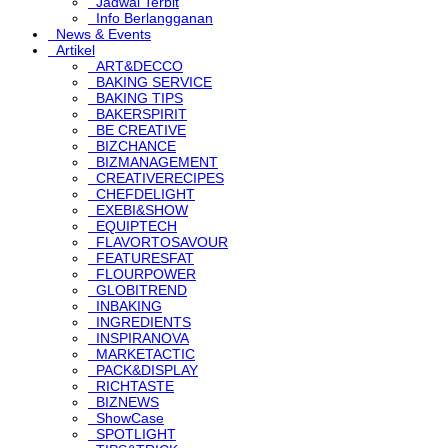
Jadwal Terbit
Info Berlangganan
News & Events
Artikel
ART&DECCO
BAKING SERVICE
BAKING TIPS
BAKERSPIRIT
BE CREATIVE
BIZCHANCE
BIZMANAGEMENT
CREATIVERECIPES
CHEFDELIGHT
EXEBI&SHOW
EQUIPTECH
FLAVORTOSAVOUR
FEATURESFAT
FLOURPOWER
GLOBITREND
INBAKING
INGREDIENTS
INSPIRANOVA
MARKETACTIC
PACK&DISPLAY
RICHTASTE
BIZNEWS
ShowCase
SPOTLIGHT