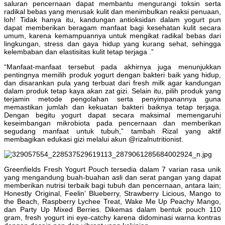
saluran pencernaan dapat membantu mengurangi toksin serta
radikal bebas yang merusak kulit dan menimbulkan reaksi penuaan,
loh! Tidak hanya itu, kandungan antioksidan dalam yogurt pun
dapat memberikan beragam manfaat bagi kesehatan kulit secara
umum, karena kemampuannya untuk mengikat radikal bebas dari
lingkungan, stress dan gaya hidup yang kurang sehat, sehingga
kelembaban dan elastisitas kulit tetap terjaga .”
“Manfaat-manfaat tersebut pada akhirnya juga menunjukkan
pentingnya memilih produk yogurt dengan bakteri baik yang hidup,
dan disarankan pula yang terbuat dari fresh milk agar kandungan
dalam produk tetap kaya akan zat gizi. Selain itu, pilih produk yang
terjamin metode pengolahan serta penyimpanannya guna
memastikan jumlah dan kekuatan bakteri baiknya tetap terjaga.
Dengan begitu yogurt dapat secara maksimal memengaruhi
keseimbangan mikrobiota pada pencernaan dan memberikan
segudang manfaat untuk tubuh,” tambah Rizal yang aktif
membagikan edukasi gizi melalui akun @rizalnutritionist.
Greenfields Fresh Yogurt Pouch tersedia dalam 7 varian rasa unik
yang mengandung buah-buahan asli dan serat pangan yang dapat
memberikan nutrisi terbaik bagi tubuh dan pencernaan, antara lain;
Honestly Original, Feelin’ Blueberry, Strawberry Licious, Mango to
the Beach, Raspberry Lychee Treat, Wake Me Up Peachy Mango,
dan Party Up Mixed Berries. Dikemas dalam bentuk pouch 110
gram, fresh yogurt ini eye-catchy karena didominasi warna kontras