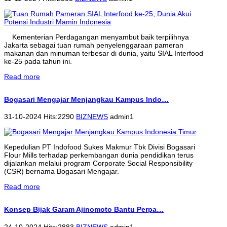
Kementerian Perdagangan menyambut baik terpilihnya
Jakarta sebagai tuan rumah penyelenggaraan pameran
makanan dan minuman terbesar di dunia, yaitu SIAL Interfood
ke-25 pada tahun ini.
Read more
Bogasari Mengajar Menjangkau Kampus Indo…
31-10-2024 Hits:2290
BIZNEWS
admin1
Kepedulian PT Indofood Sukes Makmur Tbk Divisi Bogasari
Flour Mills terhadap perkembangan dunia pendidikan terus
dijalankan melalui program Corporate Social Responsibility
(CSR) bernama Bogasari Mengajar.
Read more
Konsep Bijak Garam Ajinomoto Bantu Perpa…
24-10-2024 Hits:2883
BIZNEWS
admin1