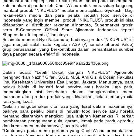
marinasi atau ungkep. Nah rekan-rekan media pada kesempatan
kali ini akan dipandu oleh Chef Wisnu untuk merasakan langsung
manfaat produk “NIKUPLUS” melalui menu aplikasi Gyukushi. Bagi
rekan-rekan media dan para pelaku industri food service di
Indonesia yang ingin membeli produk “NIKUPLUS”, produk ini bisa
didapatkan di distributor rekanan Ajinomoto, Supermarket grosir,
serta E-Commerce Official Store Ajinomoto Indonesia seperti
Shopee dan Tokopedia,” lanjutnya.
Selain itu menurut Ryo Nakamura, hadirnya produk “NIKUPLUS” ini
juga menjadi salah satu kegiatan ASV (Ajinomoto Shared Value)
grup perusahaan, yang berkontribusi dalam pemanfaatan sumber
daya pangan secara efektif di Indonesia.
Dalam acara “Lebih Dekat dengan NIKUPLUS” Ajinomoto
menghadirkan Nazhif Gifari, S.Gz, M.Si, Ahli Gizi & Dosen Fakultas
Ilmu Kesehatan Universitas Esa Unggul, Jakarta. Menurutnya, para
pelaku bisnis di industri food service atau horeka juga perlu
mementingkan sisi kesehatan dalam mengkreasikan menu
makanan atau produk-produk yang dihasilkan, selain tentunya cita
rasa yang lezat.
“Selain mengutamakan cita rasa yang lezat dalam makanannya,
baiknya para pelaku bisnis di industri food service atau horeka
memang disarankan mengikuti juga anjuran Kemenkes RI terkait
pembatasan penggunaan gula, garam, lemak pada produk-produk
dan kreasi menu makanannya,” ucap Nazhif.
“Contohnya pada menu pertama yang Chef Wisnu presentasikan
ini, Tori no Suimono. Pada menu yang simpel ini turut disertakan