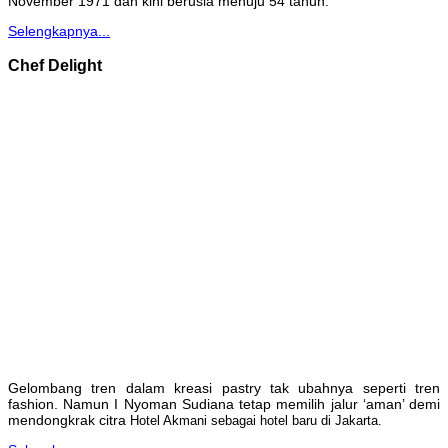
November 1971 dan kini berusia menuju 54 tahun.
Selengkapnya...
Chef Delight
Gelombang tren dalam kreasi pastry tak ubahnya seperti tren
fashion. Namun I Nyoman Sudiana tetap memilih jalur ‘aman’ demi
mendongkrak citra
Hotel Akmani sebagai hotel baru di Jakarta.