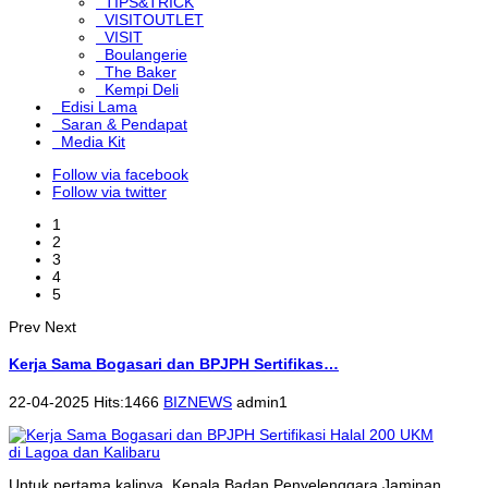
TIPS&TRICK
VISITOUTLET
VISIT
Boulangerie
The Baker
Kempi Deli
Edisi Lama
Saran & Pendapat
Media Kit
Follow via facebook
Follow via twitter
1
2
3
4
5
Prev
Next
Kerja Sama Bogasari dan BPJPH Sertifikas…
22-04-2025 Hits:1466
BIZNEWS
admin1
Untuk pertama kalinya, Kepala Badan Penyelenggara Jaminan