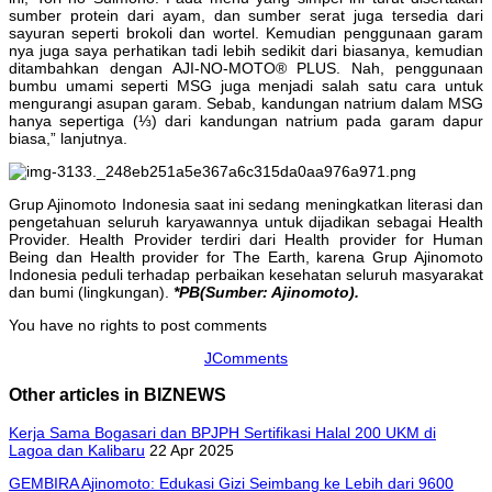
sumber protein dari ayam, dan sumber serat juga tersedia dari
sayuran seperti brokoli dan wortel. Kemudian penggunaan garam
nya juga saya perhatikan tadi lebih sedikit dari biasanya, kemudian
ditambahkan dengan AJI-NO-MOTO® PLUS. Nah, penggunaan
bumbu umami seperti MSG juga menjadi salah satu cara untuk
mengurangi asupan garam. Sebab, kandungan natrium dalam MSG
hanya sepertiga (⅓) dari kandungan natrium pada garam dapur
biasa,” lanjutnya.
Grup Ajinomoto Indonesia saat ini sedang meningkatkan literasi dan
pengetahuan seluruh karyawannya untuk dijadikan sebagai Health
Provider. Health Provider terdiri dari Health provider for Human
Being dan Health provider for The Earth, karena Grup Ajinomoto
Indonesia peduli terhadap perbaikan kesehatan seluruh masyarakat
dan bumi (lingkungan).
*PB(Sumber: Ajinomoto).
You have no rights to post comments
JComments
Other articles in BIZNEWS
Kerja Sama Bogasari dan BPJPH Sertifikasi Halal 200 UKM di
Lagoa dan Kalibaru
22 Apr 2025
GEMBIRA Ajinomoto: Edukasi Gizi Seimbang ke Lebih dari 9600