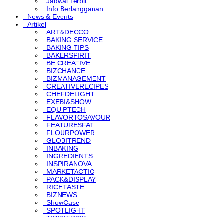
Jadwal Terbit
Info Berlangganan
News & Events
Artikel
ART&DECCO
BAKING SERVICE
BAKING TIPS
BAKERSPIRIT
BE CREATIVE
BIZCHANCE
BIZMANAGEMENT
CREATIVERECIPES
CHEFDELIGHT
EXEBI&SHOW
EQUIPTECH
FLAVORTOSAVOUR
FEATURESFAT
FLOURPOWER
GLOBITREND
INBAKING
INGREDIENTS
INSPIRANOVA
MARKETACTIC
PACK&DISPLAY
RICHTASTE
BIZNEWS
ShowCase
SPOTLIGHT