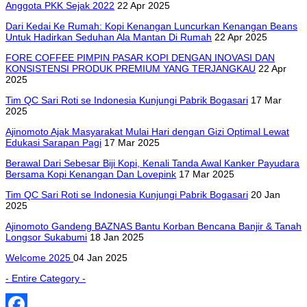
Anggota PKK Sejak 2022
22 Apr 2025
Dari Kedai Ke Rumah: Kopi Kenangan Luncurkan Kenangan Beans
Untuk Hadirkan Seduhan Ala Mantan Di Rumah
22 Apr 2025
FORE COFFEE PIMPIN PASAR KOPI DENGAN INOVASI DAN
KONSISTENSI PRODUK PREMIUM YANG TERJANGKAU
22 Apr
2025
Tim QC Sari Roti se Indonesia Kunjungi Pabrik Bogasari
17 Mar
2025
Ajinomoto Ajak Masyarakat Mulai Hari dengan Gizi Optimal Lewat
Edukasi Sarapan Pagi
17 Mar 2025
Berawal Dari Sebesar Biji Kopi, Kenali Tanda Awal Kanker Payudara
Bersama Kopi Kenangan Dan Lovepink
17 Mar 2025
Tim QC Sari Roti se Indonesia Kunjungi Pabrik Bogasari
20 Jan
2025
Ajinomoto Gandeng BAZNAS Bantu Korban Bencana Banjir & Tanah
Longsor Sukabumi
18 Jan 2025
Welcome 2025
04 Jan 2025
- Entire Category -