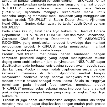
tambahan pangan campuran penstabil daging – “NIKUPLUS”. Untuk
lebih memperkenalkan serta merasakan langsung manfaat produk
“NIKUPLUS” dalam aplikasi menu makanan, pada Selasa
(17/01/2023) Ajinomoto mengajak rekan-rekan media untuk
mencoba langsung memasak menu makanan yang menggunakan
aplikasi produk “NIKUPLUS” di Studio Dapur Umami, Ajinomoto
Head Office – Sunter, dalam acara bertajuk: “Lebih Dekat dengan
NIKUPLUS”
Pada acara kali ini, turut hadir Ryo Nakamura, Head of Horeca
Department – PT AJINOMOTO INDONESIA dan Wisnu Wicaksono,
Corporate Chef of Horeca Department – PT AJINOMOTO
INDONESIA, yang menjelaskan product knowledge dan manfaat
penggunaan produk NIKUPLUS, serta menjelaskan manfaat
berbagai produk-produk horeka lainnya.
Produk “NIKUPLUS” merupakan bahan tambahan pangan
campuran penstabil daging yang dapat meningkatkan tekstur
daging serta stabil selama 4 jam penyimpanan. “NIKUPLUS” dapat
diaplikasikan pada berbagai jenis daging seperti ayam, bebek, sapi,
dan kambing. Produk ini juga mudah diaplikasikan sesuai dengan
kebiasaan memasak di dapur. Ajinomoto melihat banyak
masyarakat Indonesia setiap harinya mengkonsumsi berbagai
macam protein hewani sebagai menu utama. Selain itu, tingginya
permintaan pada industri food service, membuat produk
“NIKUPLUS” menjadi solusi sebagai meat improver karena sangat
praktis digunakan dengan harga yang cukup terjangkau,” ujar Ryo
Nakamura.
“Produk ini juga dapat dikombinasikan dengan bumbu lain tanpa
merubah rasa dan dapat diaplikasikan dengan mudah pada proses