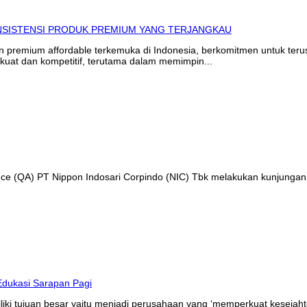
in premium affordable terkemuka di Indonesia, berkomitmen untuk te
kuat dan kompetitif, terutama dalam memimpin...
ance (QA) PT Nippon Indosari Corpindo (NIC) Tbk melakukan kunjungan
liki tujuan besar yaitu menjadi perusahaan yang ‘memperkuat kesejaht