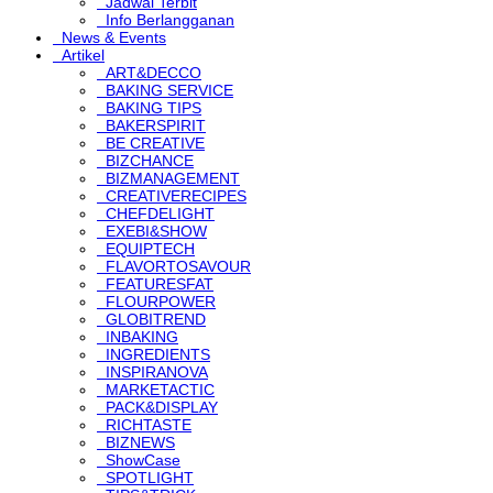
Jadwal Terbit
Info Berlangganan
News & Events
Artikel
ART&DECCO
BAKING SERVICE
BAKING TIPS
BAKERSPIRIT
BE CREATIVE
BIZCHANCE
BIZMANAGEMENT
CREATIVERECIPES
CHEFDELIGHT
EXEBI&SHOW
EQUIPTECH
FLAVORTOSAVOUR
FEATURESFAT
FLOURPOWER
GLOBITREND
INBAKING
INGREDIENTS
INSPIRANOVA
MARKETACTIC
PACK&DISPLAY
RICHTASTE
BIZNEWS
ShowCase
SPOTLIGHT