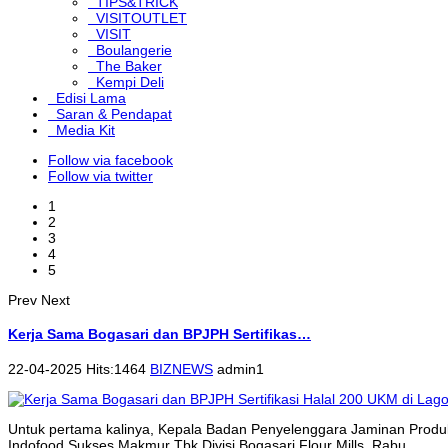
TIPS&TRICK
VISITOUTLET
VISIT
Boulangerie
The Baker
Kempi Deli
Edisi Lama
Saran & Pendapat
Media Kit
Follow via facebook
Follow via twitter
1
2
3
4
5
Prev
Next
Kerja Sama Bogasari dan BPJPH Sertifikas…
22-04-2025 Hits:1464
BIZNEWS
admin1
Untuk pertama kalinya, Kepala Badan Penyelenggara Jaminan Produk
Indofood Sukses Makmur Tbk Divisi Bogasari Flour Mills, Rabu...