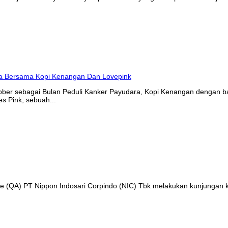
tober sebagai Bulan Peduli Kanker Payudara, Kopi Kenangan denga
s Pink, sebuah...
nce (QA) PT Nippon Indosari Corpindo (NIC) Tbk melakukan kunjungan 