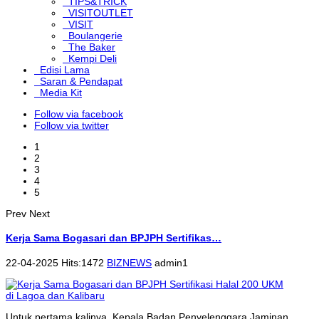
TIPS&TRICK
VISITOUTLET
VISIT
Boulangerie
The Baker
Kempi Deli
Edisi Lama
Saran & Pendapat
Media Kit
Follow via facebook
Follow via twitter
1
2
3
4
5
Prev
Next
Kerja Sama Bogasari dan BPJPH Sertifikas…
22-04-2025 Hits:1472
BIZNEWS
admin1
Untuk pertama kalinya, Kepala Badan Penyelenggara Jaminan