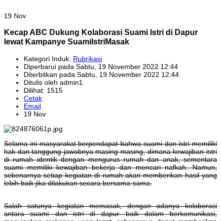
19 Nov
Kecap ABC Dukung Kolaborasi Suami Istri di Dapur
lewat Kampanye SuamiIstriMasak
Kategori Induk:
Rubrikasi
Diperbarui pada Sabtu, 19 November 2022 12:44
Diterbitkan pada Sabtu, 19 November 2022 12:44
Ditulis oleh admin1
Dilihat: 1515
Cetak
Email
19 Nov
Selama ini masyarakat berpendapat bahwa suami dan istri memiliki
hak dan tanggung jawabnya masing-masing, dimana kewajiban istri
di rumah identik dengan mengurus rumah dan anak, sementara
suami memiliki kewajiban bekerja dan mencari nafkah. Namun,
sebenarnya setiap kegiatan di rumah akan memberikan hasil yang
lebih baik jika dilakukan secara bersama-sama.
Salah satunya kegiatan memasak, dengan adanya kolaborasi
antara suami dan istri di dapur baik dalam berkomunikasi,