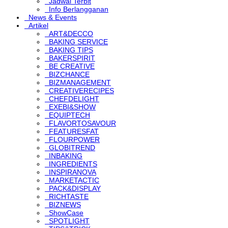
Jadwal Terbit
Info Berlangganan
News & Events
Artikel
ART&DECCO
BAKING SERVICE
BAKING TIPS
BAKERSPIRIT
BE CREATIVE
BIZCHANCE
BIZMANAGEMENT
CREATIVERECIPES
CHEFDELIGHT
EXEBI&SHOW
EQUIPTECH
FLAVORTOSAVOUR
FEATURESFAT
FLOURPOWER
GLOBITREND
INBAKING
INGREDIENTS
INSPIRANOVA
MARKETACTIC
PACK&DISPLAY
RICHTASTE
BIZNEWS
ShowCase
SPOTLIGHT