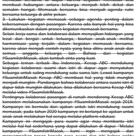
membuat hubungan antara keluarga menjadi lebih dekat dan
semakin hangat. Memasak bersama bisa menjadi agenda rutin
bersama keluarga di akhir pekan.
3. Lakukan kegiatan memasak sebagai agenda penting dalam
kebersamaan dengan pasangan. Karena ada banyak hal yang bisa
dikomunikasikan dalam proses kegiatan memasak bersama.
Selain kerja sama dan kolaborasi dalam menyajikan hidangan yang
lezat dan bergizi untuk keluarga, biarkan anak-anak melihat
harmonisasi yang terjalin dalam kegiatan memasak bersama,
karena akan menjadi contoh nyata yang bisa ditiru anak-anak dan
semua anggota keluarga lain. Bahwa dari kegiatan
#SuamiIstriMasak, akan tumbuh cinta yang kuat.
Sebagai teman terbaik Ibu Indonesia, Kecap ABC mendukung
kegiatan kolaborasi suami dan istri di dapur agar menyatukan
keluarga untuk saling mendukung satu sama lain. Lewat kampanye
#SuamiIstriMasak Kecap ABC membuat hal yang tidak mungkin
menjadi mungkin. Pandangan bahwa kolaborasi antara suami istri di
dapur tidak mungkin dilakukan, bisa dilakukan bersama Kecap ABC
melalui video #SuamiIstriMasak.
Pentingnya kolaborasi pasangan di rumah mendorong Kecap ABC
konsisten melaksanakan kampanye #SuamiIstriMasak sejak 2018.
Kampanye ini bermula dari ajakan untuk istri mendukung suami
memasak, pada tahun 2020 kampanye ini berlanjut ke ajakan untuk
anak-anak melakukan hal serupa melalui platform edukasi.
Kampanye ini mengajak para suami agar mau membantu istri
melalui hal-hal sederhana yang dapat dilakukan di dapur. “Melalui
kampanye #SuamiIstriMasak, kami ingin mengajak dan
menyampaikan pesan kepada para suami dan istri bahwa waktu