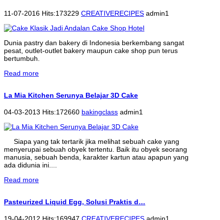
11-07-2016 Hits:173229
CREATIVERECIPES
admin1
Dunia pastry dan bakery di Indonesia berkembang sangat
pesat, outlet-outlet bakery maupun cake shop pun terus
bertumbuh.
Read more
La Mia Kitchen Serunya Belajar 3D Cake
04-03-2013 Hits:172660
bakingclass
admin1
Siapa yang tak tertarik jika melihat sebuah cake yang
menyerupai sebuah obyek tertentu. Baik itu obyek seorang
manusia, sebuah benda, karakter kartun atau apapun yang
ada didunia ini....
Read more
Pasteurized Liquid Egg, Solusi Praktis d…
19-04-2012 Hits:169947
CREATIVERECIPES
admin1