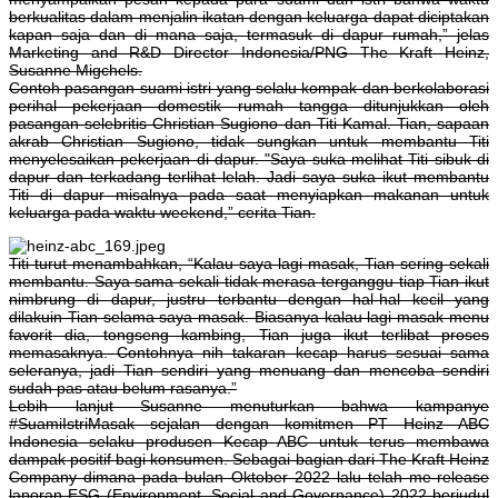
berkualitas dalam menjalin ikatan dengan keluarga dapat diciptakan
kapan saja dan di mana saja, termasuk di dapur rumah,” jelas
Marketing and R&D Director Indonesia/PNG The Kraft Heinz,
Susanne Migchels.
Contoh pasangan suami istri yang selalu kompak dan berkolaborasi
perihal pekerjaan domestik rumah tangga ditunjukkan oleh
pasangan selebritis Christian Sugiono dan Titi Kamal. Tian, sapaan
akrab Christian Sugiono, tidak sungkan untuk membantu Titi
menyelesaikan pekerjaan di dapur. "Saya suka melihat Titi sibuk di
dapur dan terkadang terlihat lelah. Jadi saya suka ikut membantu
Titi di dapur misalnya pada saat menyiapkan makanan untuk
keluarga pada waktu weekend,” cerita Tian.
Titi turut menambahkan, “Kalau saya lagi masak, Tian sering sekali
membantu. Saya sama sekali tidak merasa terganggu tiap Tian ikut
nimbrung di dapur, justru terbantu dengan hal-hal kecil yang
dilakuin Tian selama saya masak. Biasanya kalau lagi masak menu
favorit dia, tongseng kambing, Tian juga ikut terlibat proses
memasaknya. Contohnya nih takaran kecap harus sesuai sama
seleranya, jadi Tian sendiri yang menuang dan mencoba sendiri
sudah pas atau belum rasanya.”
Lebih lanjut Susanne menuturkan bahwa kampanye
#SuamiIstriMasak sejalan dengan komitmen PT Heinz ABC
Indonesia selaku produsen Kecap ABC untuk terus membawa
dampak positif bagi konsumen. Sebagai bagian dari The Kraft Heinz
Company dimana pada bulan Oktober 2022 lalu telah me-release
laporan ESG (Environment, Social and Governance) 2022 berjudul