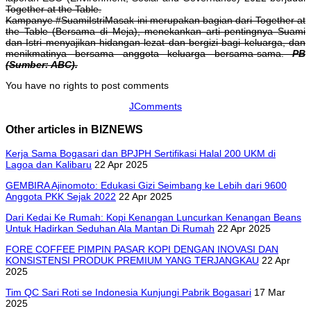
Together at the Table.
Kampanye #SuamiIstriMasak ini merupakan bagian dari Together at
the Table (Bersama di Meja), menekankan arti pentingnya Suami
dan Istri menyajikan hidangan lezat dan bergizi bagi keluarga, dan
menikmatinya bersama anggota keluarga bersama-sama.
PB
(Sumber: ABC).
You have no rights to post comments
JComments
Other articles in BIZNEWS
Kerja Sama Bogasari dan BPJPH Sertifikasi Halal 200 UKM di
Lagoa dan Kalibaru
22 Apr 2025
GEMBIRA Ajinomoto: Edukasi Gizi Seimbang ke Lebih dari 9600
Anggota PKK Sejak 2022
22 Apr 2025
Dari Kedai Ke Rumah: Kopi Kenangan Luncurkan Kenangan Beans
Untuk Hadirkan Seduhan Ala Mantan Di Rumah
22 Apr 2025
FORE COFFEE PIMPIN PASAR KOPI DENGAN INOVASI DAN
KONSISTENSI PRODUK PREMIUM YANG TERJANGKAU
22 Apr
2025
Tim QC Sari Roti se Indonesia Kunjungi Pabrik Bogasari
17 Mar
2025