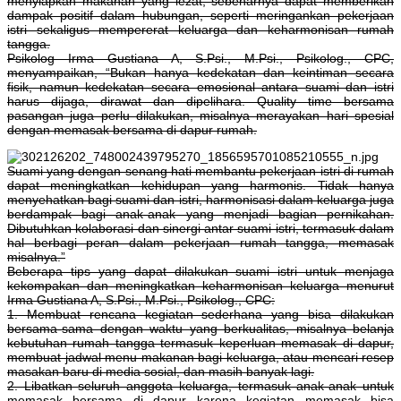
menyiapkan makanan yang lezat, sebenarnya dapat memberikan
dampak positif dalam hubungan, seperti meringankan pekerjaan
istri sekaligus mempererat keluarga dan keharmonisan rumah
tangga.
Psikolog Irma Gustiana A, S.Psi., M.Psi., Psikolog., CPC,
menyampaikan, “Bukan hanya kedekatan dan keintiman secara
fisik, namun kedekatan secara emosional antara suami dan istri
harus dijaga, dirawat dan dipelihara. Quality time bersama
pasangan juga perlu dilakukan, misalnya merayakan hari spesial
dengan memasak bersama di dapur rumah.
Suami yang dengan senang hati membantu pekerjaan istri di rumah
dapat meningkatkan kehidupan yang harmonis. Tidak hanya
menyehatkan bagi suami dan istri, harmonisasi dalam keluarga juga
berdampak bagi anak-anak yang menjadi bagian pernikahan.
Dibutuhkan kolaborasi dan sinergi antar suami istri, termasuk dalam
hal berbagi peran dalam pekerjaan rumah tangga, memasak
misalnya.”
Beberapa tips yang dapat dilakukan suami istri untuk menjaga
kekompakan dan meningkatkan keharmonisan keluarga menurut
Irma Gustiana A, S.Psi., M.Psi., Psikolog., CPC:
1. Membuat rencana kegiatan sederhana yang bisa dilakukan
bersama-sama dengan waktu yang berkualitas, misalnya belanja
kebutuhan rumah tangga termasuk keperluan memasak di dapur,
membuat jadwal menu makanan bagi keluarga, atau mencari resep
masakan baru di media sosial, dan masih banyak lagi.
2. Libatkan seluruh anggota keluarga, termasuk anak-anak untuk
memasak bersama di dapur karena kegiatan memasak bisa