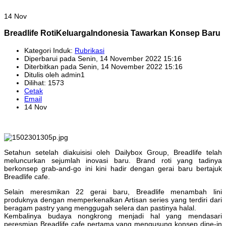
14 Nov
Breadlife RotiKeluargaIndonesia Tawarkan Konsep Baru
Kategori Induk:
Rubrikasi
Diperbarui pada Senin, 14 November 2022 15:16
Diterbitkan pada Senin, 14 November 2022 15:16
Ditulis oleh admin1
Dilihat: 1573
Cetak
Email
14 Nov
Setahun setelah diakuisisi oleh Dailybox Group, Breadlife telah
meluncurkan sejumlah inovasi baru. Brand roti yang tadinya
berkonsep grab-and-go ini kini hadir dengan gerai baru bertajuk
Breadlife cafe.
Selain meresmikan 22 gerai baru, Breadlife menambah lini
produknya dengan memperkenalkan Artisan series yang terdiri dari
beragam pastry yang menggugah selera dan pastinya halal.
Kembalinya budaya nongkrong menjadi hal yang mendasari
peresmian Breadlife cafe pertama yang mengusung konsep dine-in