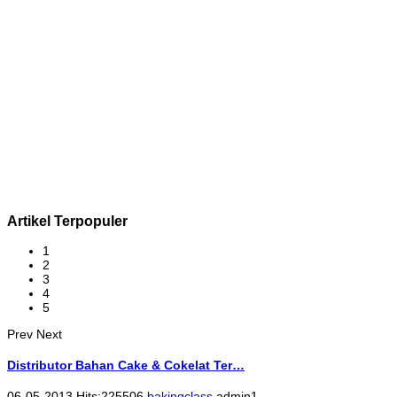
Artikel Terpopuler
1
2
3
4
5
Prev
Next
Distributor Bahan Cake & Cokelat Ter…
06-05-2013 Hits:225506
bakingclass
admin1