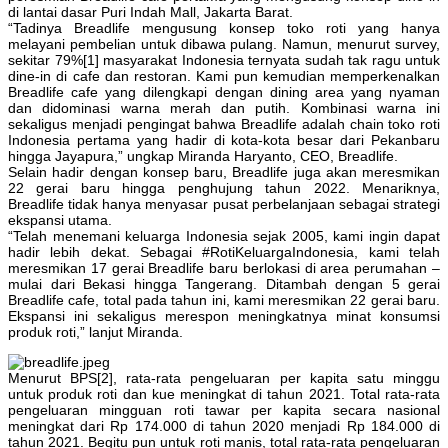
di lantai dasar Puri Indah Mall, Jakarta Barat.
“Tadinya Breadlife mengusung konsep toko roti yang hanya
melayani pembelian untuk dibawa pulang. Namun, menurut survey,
sekitar 79%[1] masyarakat Indonesia ternyata sudah tak ragu untuk
dine-in di cafe dan restoran. Kami pun kemudian memperkenalkan
Breadlife cafe yang dilengkapi dengan dining area yang nyaman
dan didominasi warna merah dan putih. Kombinasi warna ini
sekaligus menjadi pengingat bahwa Breadlife adalah chain toko roti
Indonesia pertama yang hadir di kota-kota besar dari Pekanbaru
hingga Jayapura,” ungkap Miranda Haryanto, CEO, Breadlife.
Selain hadir dengan konsep baru, Breadlife juga akan meresmikan
22 gerai baru hingga penghujung tahun 2022. Menariknya,
Breadlife tidak hanya menyasar pusat perbelanjaan sebagai strategi
ekspansi utama.
“Telah menemani keluarga Indonesia sejak 2005, kami ingin dapat
hadir lebih dekat. Sebagai #RotiKeluargaIndonesia, kami telah
meresmikan 17 gerai Breadlife baru berlokasi di area perumahan –
mulai dari Bekasi hingga Tangerang. Ditambah dengan 5 gerai
Breadlife cafe, total pada tahun ini, kami meresmikan 22 gerai baru.
Ekspansi ini sekaligus merespon meningkatnya minat konsumsi
produk roti,” lanjut Miranda.
Menurut BPS[2], rata-rata pengeluaran per kapita satu minggu
untuk produk roti dan kue meningkat di tahun 2021. Total rata-rata
pengeluaran mingguan roti tawar per kapita secara nasional
meningkat dari Rp 174.000 di tahun 2020 menjadi Rp 184.000 di
tahun 2021. Begitu pun untuk roti manis, total rata-rata pengeluaran