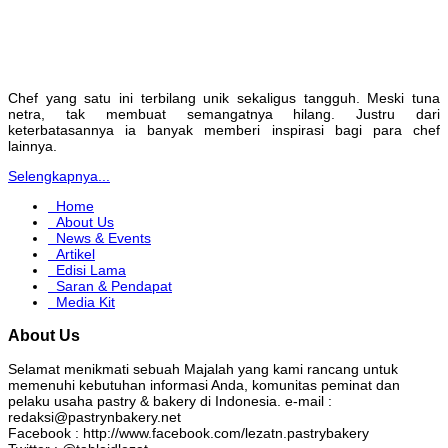
Chef yang satu ini terbilang unik sekaligus tangguh. Meski tuna
netra, tak membuat semangatnya hilang. Justru dari
keterbatasannya ia banyak memberi inspirasi bagi para chef
lainnya.
Selengkapnya...
Home
About Us
News & Events
Artikel
Edisi Lama
Saran & Pendapat
Media Kit
About Us
Selamat menikmati sebuah Majalah yang kami rancang untuk
memenuhi kebutuhan informasi Anda, komunitas peminat dan
pelaku usaha pastry & bakery di Indonesia. e-mail :
redaksi@pastrynbakery.net
Facebook : http://www.facebook.com/lezatn.pastrybakery