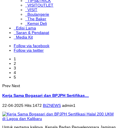
TIPS&TRICK
VISITOUTLET
VISIT
Boulangerie
The Baker
Kempi Deli
Edisi Lama
Saran & Pendapat
Media Kit
Follow via facebook
Follow via twitter
1
2
3
4
5
Prev
Next
Kerja Sama Bogasari dan BPJPH Sertifikas…
22-04-2025 Hits:1472
BIZNEWS
admin1
Untuk pertama kalinya, Kepala Badan Penyelenggara Jaminan