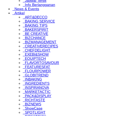
Jadwal Terbit
Info Berlangganan
News & Events
Artikel
ART&DECCO
BAKING SERVICE
BAKING TIPS
BAKERSPIRIT
BE CREATIVE
BIZCHANCE
BIZMANAGEMENT
CREATIVERECIPES
CHEFDELIGHT
EXEBI&SHOW
EQUIPTECH
FLAVORTOSAVOUR
FEATURESFAT
FLOURPOWER
GLOBITREND
INBAKING
INGREDIENTS
INSPIRANOVA
MARKETACTIC
PACK&DISPLAY
RICHTASTE
BIZNEWS
ShowCase
SPOTLIGHT