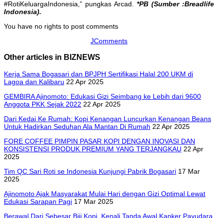
#RotiKeluargaIndonesia,” pungkas Arcad.
*PB (Sumber :Breadlife
Indonesia).
You have no rights to post comments
JComments
Other articles in BIZNEWS
Kerja Sama Bogasari dan BPJPH Sertifikasi Halal 200 UKM di
Lagoa dan Kalibaru
22 Apr 2025
GEMBIRA Ajinomoto: Edukasi Gizi Seimbang ke Lebih dari 9600
Anggota PKK Sejak 2022
22 Apr 2025
Dari Kedai Ke Rumah: Kopi Kenangan Luncurkan Kenangan Beans
Untuk Hadirkan Seduhan Ala Mantan Di Rumah
22 Apr 2025
FORE COFFEE PIMPIN PASAR KOPI DENGAN INOVASI DAN
KONSISTENSI PRODUK PREMIUM YANG TERJANGKAU
22 Apr
2025
Tim QC Sari Roti se Indonesia Kunjungi Pabrik Bogasari
17 Mar
2025
Ajinomoto Ajak Masyarakat Mulai Hari dengan Gizi Optimal Lewat
Edukasi Sarapan Pagi
17 Mar 2025
Berawal Dari Sebesar Biji Kopi, Kenali Tanda Awal Kanker Payudara