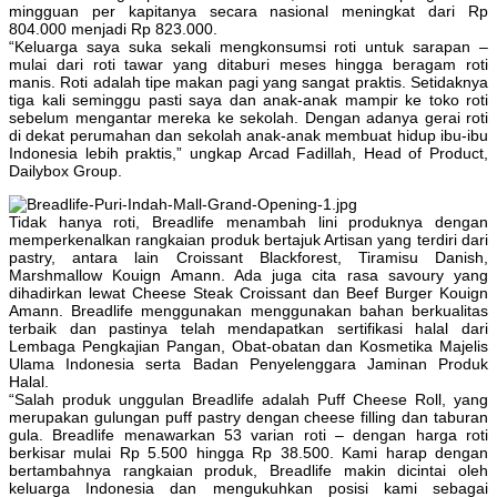
mingguan per kapitanya secara nasional meningkat dari Rp
804.000 menjadi Rp 823.000.
“Keluarga saya suka sekali mengkonsumsi roti untuk sarapan –
mulai dari roti tawar yang ditaburi meses hingga beragam roti
manis. Roti adalah tipe makan pagi yang sangat praktis. Setidaknya
tiga kali seminggu pasti saya dan anak-anak mampir ke toko roti
sebelum mengantar mereka ke sekolah. Dengan adanya gerai roti
di dekat perumahan dan sekolah anak-anak membuat hidup ibu-ibu
Indonesia lebih praktis,” ungkap Arcad Fadillah, Head of Product,
Dailybox Group.
Tidak hanya roti, Breadlife menambah lini produknya dengan
memperkenalkan rangkaian produk bertajuk Artisan yang terdiri dari
pastry, antara lain Croissant Blackforest, Tiramisu Danish,
Marshmallow Kouign Amann. Ada juga cita rasa savoury yang
dihadirkan lewat Cheese Steak Croissant dan Beef Burger Kouign
Amann. Breadlife menggunakan menggunakan bahan berkualitas
terbaik dan pastinya telah mendapatkan sertifikasi halal dari
Lembaga Pengkajian Pangan, Obat-obatan dan Kosmetika Majelis
Ulama Indonesia serta Badan Penyelenggara Jaminan Produk
Halal.
“Salah produk unggulan Breadlife adalah Puff Cheese Roll, yang
merupakan gulungan puff pastry dengan cheese filling dan taburan
gula. Breadlife menawarkan 53 varian roti – dengan harga roti
berkisar mulai Rp 5.500 hingga Rp 38.500. Kami harap dengan
bertambahnya rangkaian produk, Breadlife makin dicintai oleh
keluarga Indonesia dan mengukuhkan posisi kami sebagai