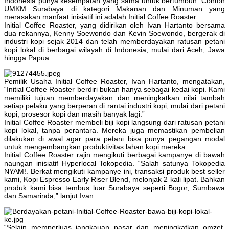
Indonesia punya kesempatan yang sama untuk bertumbuh. Contoh
UMKM Surabaya di kategori Makanan dan Minuman yang
merasakan manfaat inisiatif ini adalah Initial Coffee Roaster.
Initial Coffee Roaster, yang didirikan oleh Ivan Hartanto bersama
dua rekannya, Kenny Soewondo dan Kevin Soewondo, bergerak di
industri kopi sejak 2014 dan telah memberdayakan ratusan petani
kopi lokal di berbagai wilayah di Indonesia, mulai dari Aceh, Jawa
hingga Papua.
Pemilik Usaha Initial Coffee Roaster, Ivan Hartanto, mengatakan,
“Initial Coffee Roaster berdiri bukan hanya sebagai kedai kopi. Kami
memiliki tujuan memberdayakan dan meningkatkan nilai tambah
setiap pelaku yang berperan di rantai industri kopi, mulai dari petani
kopi, prosesor kopi dan masih banyak lagi.”
Initial Coffee Roaster membeli biji kopi langsung dari ratusan petani
kopi lokal, tanpa perantara. Mereka juga memastikan pembelian
dilakukan di awal agar para petani bisa punya pegangan modal
untuk mengembangkan produktivitas lahan kopi mereka.
Initial Coffee Roaster rajin mengikuti berbagai kampanye di bawah
naungan inisiatif Hyperlocal Tokopedia. “Salah satunya Tokopedia
NYAM!. Berkat mengikuti kampanye ini, transaksi produk best seller
kami, Kopi Espresso Early Riser Blend, melonjak 2 kali lipat. Bahkan
produk kami bisa tembus luar Surabaya seperti Bogor, Sumbawa
dan Samarinda,” lanjut Ivan.
“Selain memperluas jangkauan pasar dan meningkatkan omzet,