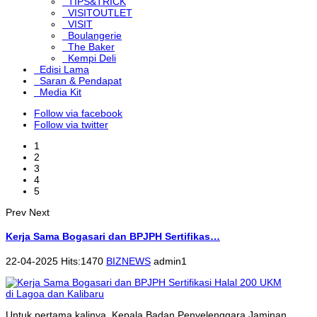
TIPS&TRICK
VISITOUTLET
VISIT
Boulangerie
The Baker
Kempi Deli
Edisi Lama
Saran & Pendapat
Media Kit
Follow via facebook
Follow via twitter
1
2
3
4
5
Prev
Next
Kerja Sama Bogasari dan BPJPH Sertifikas…
22-04-2025 Hits:1470
BIZNEWS
admin1
Untuk pertama kalinya, Kepala Badan Penyelenggara Jaminan