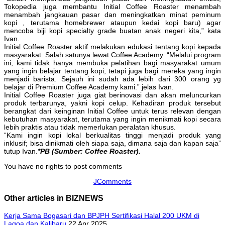
Tokopedia juga membantu Initial Coffee Roaster menambah
menambah jangkauan pasar dan meningkatkan minat peminum
kopi , terutama homebrewer ataupun kedai kopi baru) agar
mencoba biji kopi specialty grade buatan anak negeri kita,” kata
Ivan.
Initial Coffee Roaster aktif melakukan edukasi tentang kopi kepada
masyarakat. Salah satunya lewat Coffee Academy. “Melalui program
ini, kami tidak hanya membuka pelatihan bagi masyarakat umum
yang ingin belajar tentang kopi, tetapi juga bagi mereka yang ingin
menjadi barista. Sejauh ini sudah ada lebih dari 300 orang yg
belajar di Premium Coffee Academy kami.” jelas Ivan.
Initial Coffee Roaster juga giat berinovasi dan akan meluncurkan
produk terbarunya, yakni kopi celup. Kehadiran produk tersebut
berangkat dari keinginan Initial Coffee untuk terus relevan dengan
kebutuhan masyarakat, terutama yang ingin menikmati kopi secara
lebih praktis atau tidak memerlukan peralatan khusus.
“Kami ingin kopi lokal berkualitas tinggi menjadi produk yang
inklusif; bisa dinikmati oleh siapa saja, dimana saja dan kapan saja”
tutup Ivan.
*PB (Sumber: Coffee Roaster).
You have no rights to post comments
JComments
Other articles in BIZNEWS
Kerja Sama Bogasari dan BPJPH Sertifikasi Halal 200 UKM di
Lagoa dan Kalibaru
22 Apr 2025