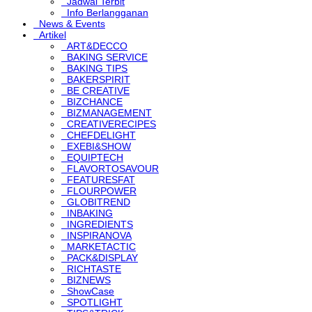
Jadwal Terbit
Info Berlangganan
News & Events
Artikel
ART&DECCO
BAKING SERVICE
BAKING TIPS
BAKERSPIRIT
BE CREATIVE
BIZCHANCE
BIZMANAGEMENT
CREATIVERECIPES
CHEFDELIGHT
EXEBI&SHOW
EQUIPTECH
FLAVORTOSAVOUR
FEATURESFAT
FLOURPOWER
GLOBITREND
INBAKING
INGREDIENTS
INSPIRANOVA
MARKETACTIC
PACK&DISPLAY
RICHTASTE
BIZNEWS
ShowCase
SPOTLIGHT