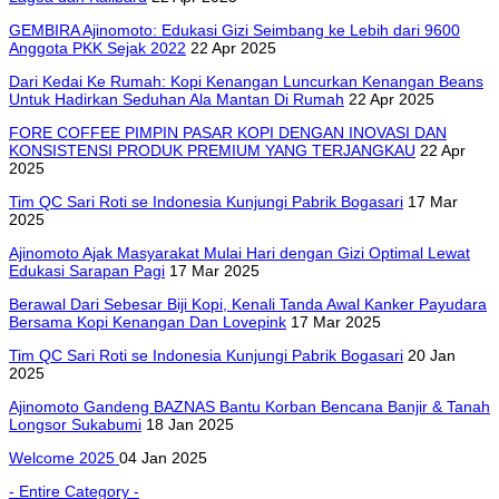
GEMBIRA Ajinomoto: Edukasi Gizi Seimbang ke Lebih dari 9600
Anggota PKK Sejak 2022
22 Apr 2025
Dari Kedai Ke Rumah: Kopi Kenangan Luncurkan Kenangan Beans
Untuk Hadirkan Seduhan Ala Mantan Di Rumah
22 Apr 2025
FORE COFFEE PIMPIN PASAR KOPI DENGAN INOVASI DAN
KONSISTENSI PRODUK PREMIUM YANG TERJANGKAU
22 Apr
2025
Tim QC Sari Roti se Indonesia Kunjungi Pabrik Bogasari
17 Mar
2025
Ajinomoto Ajak Masyarakat Mulai Hari dengan Gizi Optimal Lewat
Edukasi Sarapan Pagi
17 Mar 2025
Berawal Dari Sebesar Biji Kopi, Kenali Tanda Awal Kanker Payudara
Bersama Kopi Kenangan Dan Lovepink
17 Mar 2025
Tim QC Sari Roti se Indonesia Kunjungi Pabrik Bogasari
20 Jan
2025
Ajinomoto Gandeng BAZNAS Bantu Korban Bencana Banjir & Tanah
Longsor Sukabumi
18 Jan 2025
Welcome 2025
04 Jan 2025
- Entire Category -