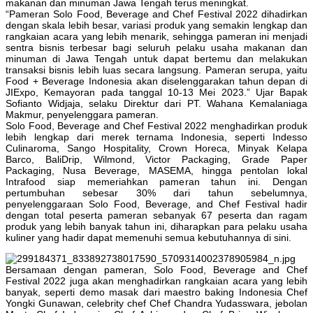
makanan dan minuman Jawa Tengah terus meningkat.
“Pameran Solo Food, Beverage and Chef Festival 2022 dihadirkan
dengan skala lebih besar, variasi produk yang semakin lengkap dan
rangkaian acara yang lebih menarik, sehingga pameran ini menjadi
sentra bisnis terbesar bagi seluruh pelaku usaha makanan dan
minuman di Jawa Tengah untuk dapat bertemu dan melakukan
transaksi bisnis lebih luas secara langsung. Pameran serupa, yaitu
Food + Beverage Indonesia akan diselenggarakan tahun depan di
JIExpo, Kemayoran pada tanggal 10-13 Mei 2023.” Ujar Bapak
Sofianto Widjaja, selaku Direktur dari PT. Wahana Kemalaniaga
Makmur, penyelenggara pameran.
Solo Food, Beverage and Chef Festival 2022 menghadirkan produk
lebih lengkap dari merek ternama Indonesia, seperti Indesso
Culinaroma, Sango Hospitality, Crown Horeca, Minyak Kelapa
Barco, BaliDrip, Wilmond, Victor Packaging, Grade Paper
Packaging, Nusa Beverage, MASEMA, hingga pentolan lokal
Intrafood siap memeriahkan pameran tahun ini. Dengan
pertumbuhan sebesar 30% dari tahun sebelumnya,
penyelenggaraan Solo Food, Beverage, and Chef Festival hadir
dengan total peserta pameran sebanyak 67 peserta dan ragam
produk yang lebih banyak tahun ini, diharapkan para pelaku usaha
kuliner yang hadir dapat memenuhi semua kebutuhannya di sini.
Bersamaan dengan pameran, Solo Food, Beverage and Chef
Festival 2022 juga akan menghadirkan rangkaian acara yang lebih
banyak, seperti demo masak dari maestro baking Indonesia Chef
Yongki Gunawan, celebrity chef Chef Chandra Yudasswara, jebolan