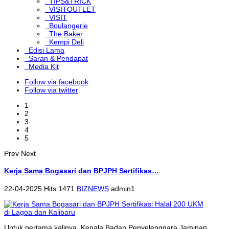
TIPS&TRICK
VISITOUTLET
VISIT
Boulangerie
The Baker
Kempi Deli
Edisi Lama
Saran & Pendapat
Media Kit
Follow via facebook
Follow via twitter
1
2
3
4
5
Prev
Next
Kerja Sama Bogasari dan BPJPH Sertifikas…
22-04-2025 Hits:1471
BIZNEWS
admin1
Untuk pertama kalinya, Kepala Badan Penyelenggara Jaminan