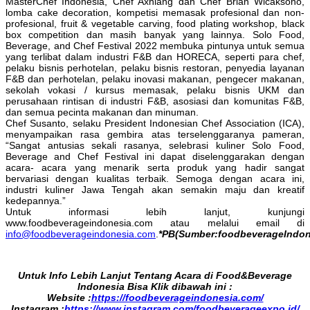
MasterChef Indonesia, Chef Axhiang dan Chef Brian Wicaksono,
lomba cake decoration, kompetisi memasak profesional dan non-
profesional, fruit & vegetable carving, food plating workshop, black
box competition dan masih banyak yang lainnya. Solo Food,
Beverage, and Chef Festival 2022 membuka pintunya untuk semua
yang terlibat dalam industri F&B dan HORECA, seperti para chef,
pelaku bisnis perhotelan, pelaku bisnis restoran, penyedia layanan
F&B dan perhotelan, pelaku inovasi makanan, pengecer makanan,
sekolah vokasi / kursus memasak, pelaku bisnis UKM dan
perusahaan rintisan di industri F&B, asosiasi dan komunitas F&B,
dan semua pecinta makanan dan minuman.
Chef Susanto, selaku President Indonesian Chef Association (ICA),
menyampaikan rasa gembira atas terselenggaranya pameran,
“Sangat antusias sekali rasanya, selebrasi kuliner Solo Food,
Beverage and Chef Festival ini dapat diselenggarakan dengan
acara- acara yang menarik serta produk yang hadir sangat
bervariasi dengan kualitas terbaik. Semoga dengan acara ini,
industri kuliner Jawa Tengah akan semakin maju dan kreatif
kedepannya.”
Untuk informasi lebih lanjut, kunjungi
www.foodbeverageindonesia.com atau melalui email di
info@foodbeverageindonesia.com
.
*PB(Sumber:foodbeverageIndon
Untuk Info Lebih Lanjut Tentang Acara di Food&Beverage
Indonesia Bisa Klik dibawah ini :
Website :
https://foodbeverageindonesia.com/
Instagram :
https://www.instagram.com/foodbeverageexpo.id/