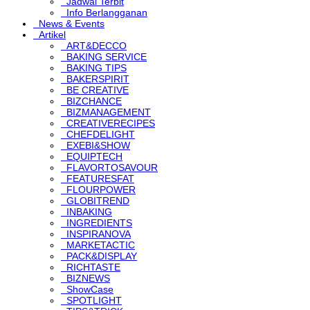
Jadwal Terbit
Info Berlangganan
News & Events
Artikel
ART&DECCO
BAKING SERVICE
BAKING TIPS
BAKERSPIRIT
BE CREATIVE
BIZCHANCE
BIZMANAGEMENT
CREATIVERECIPES
CHEFDELIGHT
EXEBI&SHOW
EQUIPTECH
FLAVORTOSAVOUR
FEATURESFAT
FLOURPOWER
GLOBITREND
INBAKING
INGREDIENTS
INSPIRANOVA
MARKETACTIC
PACK&DISPLAY
RICHTASTE
BIZNEWS
ShowCase
SPOTLIGHT