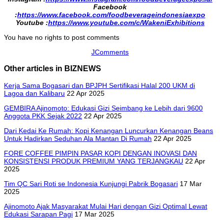
Facebook
:
https://www.facebook.com/foodbeverageindonesiaexpo
Youtube :
https://www.youtube.com/c/WakeniExhibitions
You have no rights to post comments
JComments
Other articles in BIZNEWS
Kerja Sama Bogasari dan BPJPH Sertifikasi Halal 200 UKM di
Lagoa dan Kalibaru
22 Apr 2025
GEMBIRA Ajinomoto: Edukasi Gizi Seimbang ke Lebih dari 9600
Anggota PKK Sejak 2022
22 Apr 2025
Dari Kedai Ke Rumah: Kopi Kenangan Luncurkan Kenangan Beans
Untuk Hadirkan Seduhan Ala Mantan Di Rumah
22 Apr 2025
FORE COFFEE PIMPIN PASAR KOPI DENGAN INOVASI DAN
KONSISTENSI PRODUK PREMIUM YANG TERJANGKAU
22 Apr
2025
Tim QC Sari Roti se Indonesia Kunjungi Pabrik Bogasari
17 Mar
2025
Ajinomoto Ajak Masyarakat Mulai Hari dengan Gizi Optimal Lewat
Edukasi Sarapan Pagi
17 Mar 2025