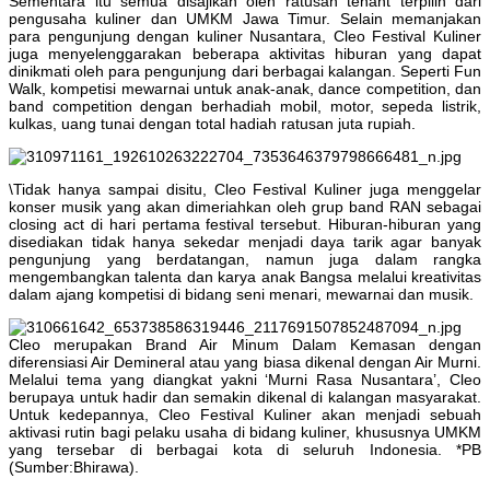
Sementara itu semua disajikan oleh ratusan tenant terpilih dari
pengusaha kuliner dan UMKM Jawa Timur. Selain memanjakan
para pengunjung dengan kuliner Nusantara, Cleo Festival Kuliner
juga menyelenggarakan beberapa aktivitas hiburan yang dapat
dinikmati oleh para pengunjung dari berbagai kalangan. Seperti Fun
Walk, kompetisi mewarnai untuk anak-anak, dance competition, dan
band competition dengan berhadiah mobil, motor, sepeda listrik,
kulkas, uang tunai dengan total hadiah ratusan juta rupiah.
\Tidak hanya sampai disitu, Cleo Festival Kuliner juga menggelar
konser musik yang akan dimeriahkan oleh grup band RAN sebagai
closing act di hari pertama festival tersebut. Hiburan-hiburan yang
disediakan tidak hanya sekedar menjadi daya tarik agar banyak
pengunjung yang berdatangan, namun juga dalam rangka
mengembangkan talenta dan karya anak Bangsa melalui kreativitas
dalam ajang kompetisi di bidang seni menari, mewarnai dan musik.
Cleo merupakan Brand Air Minum Dalam Kemasan dengan
diferensiasi Air Demineral atau yang biasa dikenal dengan Air Murni.
Melalui tema yang diangkat yakni ‘Murni Rasa Nusantara’, Cleo
berupaya untuk hadir dan semakin dikenal di kalangan masyarakat.
Untuk kedepannya, Cleo Festival Kuliner akan menjadi sebuah
aktivasi rutin bagi pelaku usaha di bidang kuliner, khususnya UMKM
yang tersebar di berbagai kota di seluruh Indonesia. *PB
(Sumber:Bhirawa).