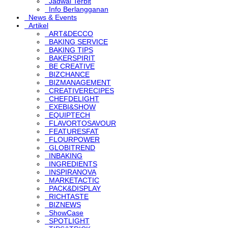
Jadwal Terbit
Info Berlangganan
News & Events
Artikel
ART&DECCO
BAKING SERVICE
BAKING TIPS
BAKERSPIRIT
BE CREATIVE
BIZCHANCE
BIZMANAGEMENT
CREATIVERECIPES
CHEFDELIGHT
EXEBI&SHOW
EQUIPTECH
FLAVORTOSAVOUR
FEATURESFAT
FLOURPOWER
GLOBITREND
INBAKING
INGREDIENTS
INSPIRANOVA
MARKETACTIC
PACK&DISPLAY
RICHTASTE
BIZNEWS
ShowCase
SPOTLIGHT