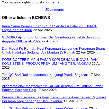
You have no rights to post comments
JComments
Other articles in BIZNEWS
Kerja Sama Bogasari dan BPJPH Sertifikasi Halal 200 UKM di
Lagoa dan Kalibaru
22 Apr 2025
GEMBIRA Ajinomoto: Edukasi Gizi Seimbang ke Lebih dari 9600
Anggota PKK Sejak 2022
22 Apr 2025
Dari Kedai Ke Rumah: Kopi Kenangan Luncurkan Kenangan Beans
Untuk Hadirkan Seduhan Ala Mantan Di Rumah
22 Apr 2025
FORE COFFEE PIMPIN PASAR KOPI DENGAN INOVASI DAN
KONSISTENSI PRODUK PREMIUM YANG TERJANGKAU
22 Apr
2025
Tim QC Sari Roti se Indonesia Kunjungi Pabrik Bogasari
17 Mar
2025
Ajinomoto Ajak Masyarakat Mulai Hari dengan Gizi Optimal Lewat
Edukasi Sarapan Pagi
17 Mar 2025
Berawal Dari Sebesar Biji Kopi, Kenali Tanda Awal Kanker Payudara
Bersama Kopi Kenangan Dan Lovepink
17 Mar 2025
Tim QC Sari Roti se Indonesia Kunjungi Pabrik Bogasari
20 Jan