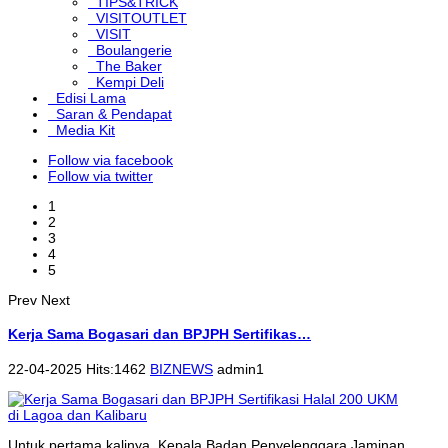
TIPS&TRICK
VISITOUTLET
VISIT
Boulangerie
The Baker
Kempi Deli
Edisi Lama
Saran & Pendapat
Media Kit
Follow via facebook
Follow via twitter
1
2
3
4
5
Prev
Next
Kerja Sama Bogasari dan BPJPH Sertifikas…
22-04-2025 Hits:1462
BIZNEWS
admin1
Untuk pertama kalinya, Kepala Badan Penyelenggara Jaminan