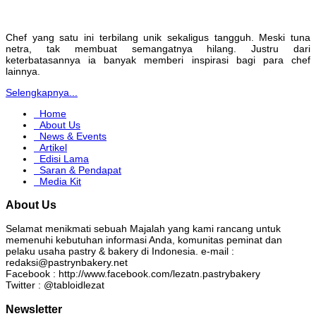
Chef yang satu ini terbilang unik sekaligus tangguh. Meski tuna
netra, tak membuat semangatnya hilang. Justru dari
keterbatasannya ia banyak memberi inspirasi bagi para chef
lainnya.
Selengkapnya...
Home
About Us
News & Events
Artikel
Edisi Lama
Saran & Pendapat
Media Kit
About Us
Selamat menikmati sebuah Majalah yang kami rancang untuk
memenuhi kebutuhan informasi Anda, komunitas peminat dan
pelaku usaha pastry & bakery di Indonesia. e-mail :
redaksi@pastrynbakery.net
Facebook : http://www.facebook.com/lezatn.pastrybakery
Twitter : @tabloidlezat
Newsletter