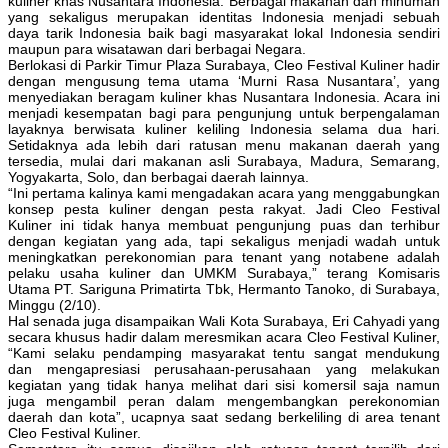
kuliner khas Nusantara Indonesia. Berbagai makanan dan minuman
yang sekaligus merupakan identitas Indonesia menjadi sebuah
daya tarik Indonesia baik bagi masyarakat lokal Indonesia sendiri
maupun para wisatawan dari berbagai Negara.
Berlokasi di Parkir Timur Plaza Surabaya, Cleo Festival Kuliner hadir
dengan mengusung tema utama ‘Murni Rasa Nusantara’, yang
menyediakan beragam kuliner khas Nusantara Indonesia. Acara ini
menjadi kesempatan bagi para pengunjung untuk berpengalaman
layaknya berwisata kuliner keliling Indonesia selama dua hari.
Setidaknya ada lebih dari ratusan menu makanan daerah yang
tersedia, mulai dari makanan asli Surabaya, Madura, Semarang,
Yogyakarta, Solo, dan berbagai daerah lainnya.
“Ini pertama kalinya kami mengadakan acara yang menggabungkan
konsep pesta kuliner dengan pesta rakyat. Jadi Cleo Festival
Kuliner ini tidak hanya membuat pengunjung puas dan terhibur
dengan kegiatan yang ada, tapi sekaligus menjadi wadah untuk
meningkatkan perekonomian para tenant yang notabene adalah
pelaku usaha kuliner dan UMKM Surabaya,” terang Komisaris
Utama PT. Sariguna Primatirta Tbk, Hermanto Tanoko, di Surabaya,
Minggu (2/10).
Hal senada juga disampaikan Wali Kota Surabaya, Eri Cahyadi yang
secara khusus hadir dalam meresmikan acara Cleo Festival Kuliner,
“Kami selaku pendamping masyarakat tentu sangat mendukung
dan mengapresiasi perusahaan-perusahaan yang melakukan
kegiatan yang tidak hanya melihat dari sisi komersil saja namun
juga mengambil peran dalam mengembangkan perekonomian
daerah dan kota”, ucapnya saat sedang berkeliling di area tenant
Cleo Festival Kuliner.