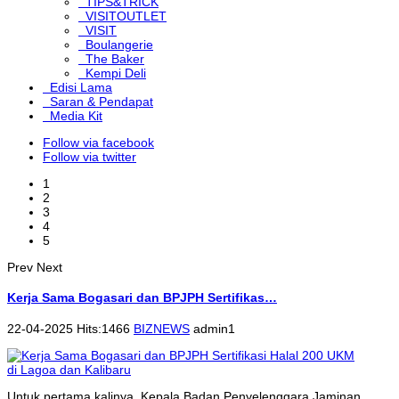
TIPS&TRICK
VISITOUTLET
VISIT
Boulangerie
The Baker
Kempi Deli
Edisi Lama
Saran & Pendapat
Media Kit
Follow via facebook
Follow via twitter
1
2
3
4
5
Prev
Next
Kerja Sama Bogasari dan BPJPH Sertifikas…
22-04-2025 Hits:1466
BIZNEWS
admin1
Untuk pertama kalinya, Kepala Badan Penyelenggara Jaminan