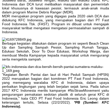
Sulawesi Barat, Sulawesi Tengah, Maluku dan Maluku Utara. KFC
Indonesia dan DCA turut melibatkan masyarakat dan pemerintah
lokal khususnya di kawasan pesisir, termasuk anak-anak muda
dalam program Marine Debris Ranger (MDR).
MDR merupakan program yang digagas pada 2020 oleh DCA dan
didukung KFC Indonesia, yang merupakan bagian dari PT Fast
Food Indonesia Tbk. (FAST). Program ini dibuat untuk mengajak
masyarakat terlibat mengatasi mengatasi permasalahan sampah di
Indonesia.
Berbagai kegiatan dilakukan dalam program ini seperti Beach Clean
Up dan Sampling Sampah Pesisir, Sampling Rumah Tangga,
Edukasi Sekolah, Door To Door Edukasi, Workshop Warga, dan
membuat Media Kampanye kepada masyarakat untuk mengurangi
serta mengelola sampah.
"Kegiatan Bersih Pantai dan laut di Hari Peduli Sampah (HPSN)
2022 merupakan bagian dari komitmen PT Fast Food Indonesia,
yang memegang waralaba KFC di Indonesia, dalam upaya
perbaikan lingkungan yang telah berjalan sejak lama. Pada tahun
2017 KFC Indonesia merilis kampanye #NoStrawMovement yaitu
pengurangan pemakaian sedotan plastik di seluruh gerai KFC di
Indonesia," kata CEO PT Fast Food Indonesia Eric Leong dalam
keterangan tertulis, Selasa (22/2/2022).
*PB (Sumber: KFC
Indonesia).