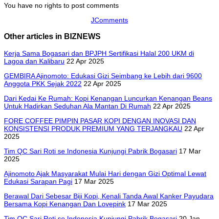
You have no rights to post comments
JComments
Other articles in BIZNEWS
Kerja Sama Bogasari dan BPJPH Sertifikasi Halal 200 UKM di
Lagoa dan Kalibaru
22 Apr 2025
GEMBIRA Ajinomoto: Edukasi Gizi Seimbang ke Lebih dari 9600
Anggota PKK Sejak 2022
22 Apr 2025
Dari Kedai Ke Rumah: Kopi Kenangan Luncurkan Kenangan Beans
Untuk Hadirkan Seduhan Ala Mantan Di Rumah
22 Apr 2025
FORE COFFEE PIMPIN PASAR KOPI DENGAN INOVASI DAN
KONSISTENSI PRODUK PREMIUM YANG TERJANGKAU
22 Apr
2025
Tim QC Sari Roti se Indonesia Kunjungi Pabrik Bogasari
17 Mar
2025
Ajinomoto Ajak Masyarakat Mulai Hari dengan Gizi Optimal Lewat
Edukasi Sarapan Pagi
17 Mar 2025
Berawal Dari Sebesar Biji Kopi, Kenali Tanda Awal Kanker Payudara
Bersama Kopi Kenangan Dan Lovepink
17 Mar 2025
Tim QC Sari Roti se Indonesia Kunjungi Pabrik Bogasari
20 Jan