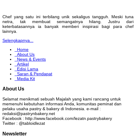
Chef yang satu ini terbilang unik sekaligus tangguh. Meski tuna
netra, tak membuat semangatnya hilang. Justru dari
keterbatasannya ia banyak memberi inspirasi bagi para chef
lainnya.
Selengkapnya...
Home
About Us
News & Events
Artikel
Edisi Lama
Saran & Pendapat
Media Kit
About Us
Selamat menikmati sebuah Majalah yang kami rancang untuk
memenuhi kebutuhan informasi Anda, komunitas peminat dan
pelaku usaha pastry & bakery di Indonesia. e-mail :
redaksi@pastrynbakery.net
Facebook : http://www.facebook.com/lezatn.pastrybakery
Twitter : @tabloidlezat
Newsletter