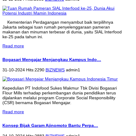
Kementerian Perdagangan menyambut baik terpilihnya
Jakarta sebagai tuan rumah penyelenggaraan pameran
makanan dan minuman terbesar di dunia, yaitu SIAL Interfood
ke-25 pada tahun ini.
Read more
Bogasari Mengajar Menjangkau Kampus Indo…
31-10-2024 Hits:2290
BIZNEWS
admin1
Kepedulian PT Indofood Sukes Makmur Tbk Divisi Bogasari
Flour Mills terhadap perkembangan dunia pendidikan terus
dijalankan melalui program Corporate Social Responsibility
(CSR) bernama Bogasari Mengajar.
Read more
Konsep Bijak Garam Ajinomoto Bantu Perpa…
24-10-2024 Hits:2883
BIZNEWS
admin1