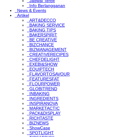
Jadwal Terbit
Info Berlangganan
News & Events
Artikel
ART&DECCO
BAKING SERVICE
BAKING TIPS
BAKERSPIRIT
BE CREATIVE
BIZCHANCE
BIZMANAGEMENT
CREATIVERECIPES
CHEFDELIGHT
EXEBI&SHOW
EQUIPTECH
FLAVORTOSAVOUR
FEATURESFAT
FLOURPOWER
GLOBITREND
INBAKING
INGREDIENTS
INSPIRANOVA
MARKETACTIC
PACK&DISPLAY
RICHTASTE
BIZNEWS
ShowCase
SPOTLIGHT