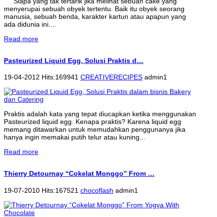
Siapa yang tak tertarik jika melihat sebuah cake yang
menyerupai sebuah obyek tertentu. Baik itu obyek seorang
manusia, sebuah benda, karakter kartun atau apapun yang
ada didunia ini....
Read more
Pasteurized Liquid Egg, Solusi Praktis d…
19-04-2012 Hits:169941
CREATIVERECIPES
admin1
Praktis adalah kata yang tepat diucapkan ketika menggunakan
Pasteurized liquid egg. Kenapa praktis? Karena liquid egg
memang ditawarkan untuk memudahkan penggunanya jika
hanya ingin memakai putih telur atau kuning...
Read more
Thierry Detournay “Cokelat Monggo” From …
19-07-2010 Hits:167521
chocoflash
admin1