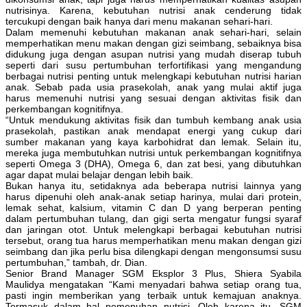
nutrisinya. Karena, kebutuhan nutrisi anak cenderung tidak
tercukupi dengan baik hanya dari menu makanan sehari-hari.
Dalam memenuhi kebutuhan makanan anak sehari-hari, selain
memperhatikan menu makan dengan gizi seimbang, sebaiknya bisa
didukung juga dengan asupan nutrisi yang mudah diserap tubuh
seperti dari susu pertumbuhan terfortifikasi yang mengandung
berbagai nutrisi penting untuk melengkapi kebutuhan nutrisi harian
anak. Sebab pada usia prasekolah, anak yang mulai aktif juga
harus memenuhi nutrisi yang sesuai dengan aktivitas fisik dan
perkembangan kognitifnya.
“Untuk mendukung aktivitas fisik dan tumbuh kembang anak usia
prasekolah, pastikan anak mendapat energi yang cukup dari
sumber makanan yang kaya karbohidrat dan lemak. Selain itu,
mereka juga membutuhkan nutrisi untuk perkembangan kognitifnya
seperti Omega 3 (DHA), Omega 6, dan zat besi, yang dibutuhkan
agar dapat mulai belajar dengan lebih baik.
Bukan hanya itu, setidaknya ada beberapa nutrisi lainnya yang
harus dipenuhi oleh anak-anak setiap harinya, mulai dari protein,
lemak sehat, kalsium, vitamin C dan D yang berperan penting
dalam pertumbuhan tulang, dan gigi serta mengatur fungsi syaraf
dan jaringan otot. Untuk melengkapi berbagai kebutuhan nutrisi
tersebut, orang tua harus memperhatikan menu makan dengan gizi
seimbang dan jika perlu bisa dilengkapi dengan mengonsumsi susu
pertumbuhan,” tambah, dr. Dian.
Senior Brand Manager SGM Eksplor 3 Plus, Shiera Syabila
Maulidya mengatakan “Kami menyadari bahwa setiap orang tua,
pasti ingin memberikan yang terbaik untuk kemajuan anaknya.
Termasuk dalam hal pemenuhan nutrisi. Oleh karena itu, SGM