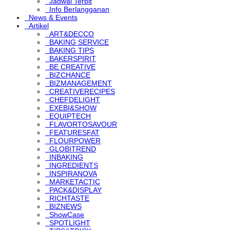
Jadwal Terbit
Info Berlangganan
News & Events
Artikel
ART&DECCO
BAKING SERVICE
BAKING TIPS
BAKERSPIRIT
BE CREATIVE
BIZCHANCE
BIZMANAGEMENT
CREATIVERECIPES
CHEFDELIGHT
EXEBI&SHOW
EQUIPTECH
FLAVORTOSAVOUR
FEATURESFAT
FLOURPOWER
GLOBITREND
INBAKING
INGREDIENTS
INSPIRANOVA
MARKETACTIC
PACK&DISPLAY
RICHTASTE
BIZNEWS
ShowCase
SPOTLIGHT