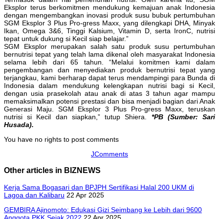
Eksplor terus berkomitmen mendukung kemajuan anak Indonesia
dengan mengembangkan inovasi produk susu bubuk pertumbuhan
SGM Eksplor 3 Plus Pro-gress Maxx, yang dilengkapi DHA, Minyak
Ikan, Omega 3&6, Tinggi Kalsium, Vitamin D, serta IronC, nutrisi
tepat untuk dukung si Kecil siap belajar.”
SGM Eksplor merupakan salah satu produk susu pertumbuhan
bernutrisi tepat yang telah lama dikenal oleh masyarakat Indonesia
selama lebih dari 65 tahun. “Melalui komitmen kami dalam
pengembangan dan menyediakan produk bernutrisi tepat yang
terjangkau, kami berharap dapat terus mendampingi para Bunda di
Indonesia dalam mendukung kelengkapan nutrisi bagi si Kecil,
dengan usia prasekolah atau anak di atas 3 tahun agar mampu
memaksimalkan potensi prestasi dan bisa menjadi bagian dari Anak
Generasi Maju. SGM Eksplor 3 Plus Pro-gress Maxx, teruskan
nutrisi si Kecil dan siapkan,” tutup Shiera.
*PB (Sumber: Sari
Husada).
You have no rights to post comments
JComments
Other articles in BIZNEWS
Kerja Sama Bogasari dan BPJPH Sertifikasi Halal 200 UKM di
Lagoa dan Kalibaru
22 Apr 2025
GEMBIRA Ajinomoto: Edukasi Gizi Seimbang ke Lebih dari 9600
Anggota PKK Sejak 2022
22 Apr 2025