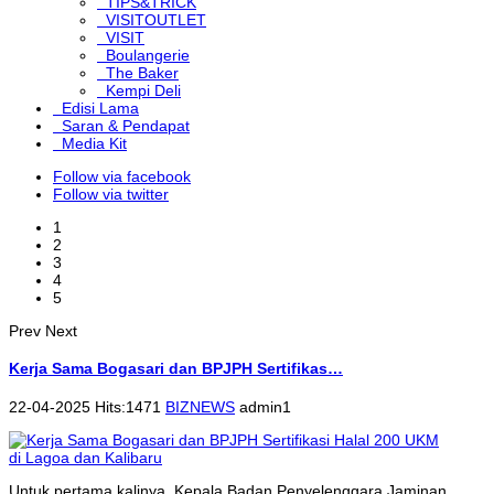
TIPS&TRICK
VISITOUTLET
VISIT
Boulangerie
The Baker
Kempi Deli
Edisi Lama
Saran & Pendapat
Media Kit
Follow via facebook
Follow via twitter
1
2
3
4
5
Prev
Next
Kerja Sama Bogasari dan BPJPH Sertifikas…
22-04-2025 Hits:1471
BIZNEWS
admin1
Untuk pertama kalinya, Kepala Badan Penyelenggara Jaminan