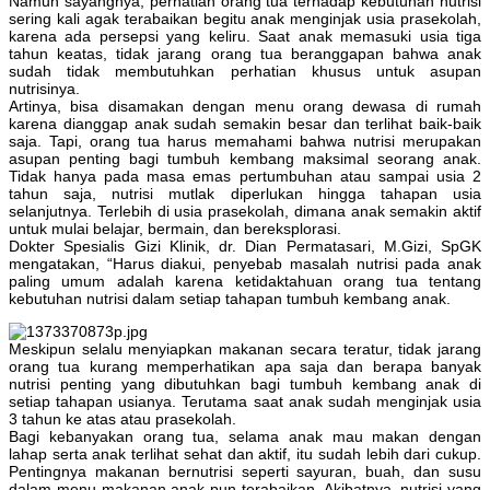
Namun sayangnya, perhatian orang tua terhadap kebutuhan nutrisi
sering kali agak terabaikan begitu anak menginjak usia prasekolah,
karena ada persepsi yang keliru. Saat anak memasuki usia tiga
tahun keatas, tidak jarang orang tua beranggapan bahwa anak
sudah tidak membutuhkan perhatian khusus untuk asupan
nutrisinya.
Artinya, bisa disamakan dengan menu orang dewasa di rumah
karena dianggap anak sudah semakin besar dan terlihat baik-baik
saja. Tapi, orang tua harus memahami bahwa nutrisi merupakan
asupan penting bagi tumbuh kembang maksimal seorang anak.
Tidak hanya pada masa emas pertumbuhan atau sampai usia 2
tahun saja, nutrisi mutlak diperlukan hingga tahapan usia
selanjutnya. Terlebih di usia prasekolah, dimana anak semakin aktif
untuk mulai belajar, bermain, dan bereksplorasi.
Dokter Spesialis Gizi Klinik, dr. Dian Permatasari, M.Gizi, SpGK
mengatakan, “Harus diakui, penyebab masalah nutrisi pada anak
paling umum adalah karena ketidaktahuan orang tua tentang
kebutuhan nutrisi dalam setiap tahapan tumbuh kembang anak.
Meskipun selalu menyiapkan makanan secara teratur, tidak jarang
orang tua kurang memperhatikan apa saja dan berapa banyak
nutrisi penting yang dibutuhkan bagi tumbuh kembang anak di
setiap tahapan usianya. Terutama saat anak sudah menginjak usia
3 tahun ke atas atau prasekolah.
Bagi kebanyakan orang tua, selama anak mau makan dengan
lahap serta anak terlihat sehat dan aktif, itu sudah lebih dari cukup.
Pentingnya makanan bernutrisi seperti sayuran, buah, dan susu
dalam menu makanan anak pun terabaikan. Akibatnya, nutrisi yang