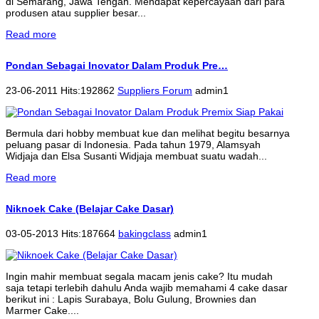
di Semarang, Jawa Tengah. Mendapat kepercayaan dari para
produsen atau supplier besar...
Read more
Pondan Sebagai Inovator Dalam Produk Pre…
23-06-2011 Hits:192862
Suppliers Forum
admin1
Bermula dari hobby membuat kue dan melihat begitu besarnya
peluang pasar di Indonesia. Pada tahun 1979, Alamsyah
Widjaja dan Elsa Susanti Widjaja membuat suatu wadah...
Read more
Niknoek Cake (Belajar Cake Dasar)
03-05-2013 Hits:187664
bakingclass
admin1
Ingin mahir membuat segala macam jenis cake? Itu mudah
saja tetapi terlebih dahulu Anda wajib memahami 4 cake dasar
berikut ini : Lapis Surabaya, Bolu Gulung, Brownies dan
Marmer Cake....