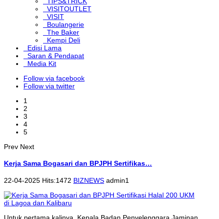
TIPS&TRICK
VISITOUTLET
VISIT
Boulangerie
The Baker
Kempi Deli
Edisi Lama
Saran & Pendapat
Media Kit
Follow via facebook
Follow via twitter
1
2
3
4
5
Prev
Next
Kerja Sama Bogasari dan BPJPH Sertifikas…
22-04-2025 Hits:1472
BIZNEWS
admin1
Untuk pertama kalinya, Kepala Badan Penyelenggara Jaminan