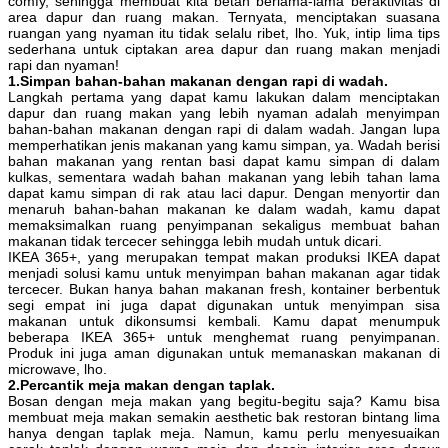
comfy, sehingga membuat kita betah berlama-lama beraktivitas di
area dapur dan ruang makan. Ternyata, menciptakan suasana
ruangan yang nyaman itu tidak selalu ribet, lho. Yuk, intip lima tips
sederhana untuk ciptakan area dapur dan ruang makan menjadi
rapi dan nyaman!
1.Simpan bahan-bahan makanan dengan rapi di wadah.
Langkah pertama yang dapat kamu lakukan dalam menciptakan
dapur dan ruang makan yang lebih nyaman adalah menyimpan
bahan-bahan makanan dengan rapi di dalam wadah. Jangan lupa
memperhatikan jenis makanan yang kamu simpan, ya. Wadah berisi
bahan makanan yang rentan basi dapat kamu simpan di dalam
kulkas, sementara wadah bahan makanan yang lebih tahan lama
dapat kamu simpan di rak atau laci dapur. Dengan menyortir dan
menaruh bahan-bahan makanan ke dalam wadah, kamu dapat
memaksimalkan ruang penyimpanan sekaligus membuat bahan
makanan tidak tercecer sehingga lebih mudah untuk dicari.
IKEA 365+, yang merupakan tempat makan produksi IKEA dapat
menjadi solusi kamu untuk menyimpan bahan makanan agar tidak
tercecer. Bukan hanya bahan makanan fresh, kontainer berbentuk
segi empat ini juga dapat digunakan untuk menyimpan sisa
makanan untuk dikonsumsi kembali. Kamu dapat menumpuk
beberapa IKEA 365+ untuk menghemat ruang penyimpanan.
Produk ini juga aman digunakan untuk memanaskan makanan di
microwave, lho.
2.Percantik meja makan dengan taplak.
Bosan dengan meja makan yang begitu-begitu saja? Kamu bisa
membuat meja makan semakin aesthetic bak restoran bintang lima
hanya dengan taplak meja. Namun, kamu perlu menyesuaikan