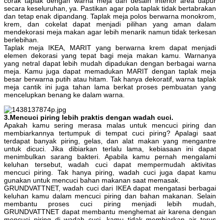
corak taplak dengan warna meja dan desain interior area dapur
secara keseluruhan, ya. Pastikan agar pola taplak tidak bertabrakan
dan tetap enak dipandang. Taplak meja polos berwarna monokrom,
krem, dan cokelat dapat menjadi pilihan yang aman dalam
mendekorasi meja makan agar lebih menarik namun tidak terkesan
berlebihan.
Taplak meja IKEA, MARIT yang berwarna krem dapat menjadi
elemen dekorasi yang tepat bagi meja makan kamu. Warnanya
yang netral dapat lebih mudah dipadukan dengan berbagai warna
meja. Kamu juga dapat memadukan MARIT dengan taplak meja
besar berwarna putih atau hitam. Tak hanya dekoratif, warna taplak
meja cantik ini juga tahan lama berkat proses pembuatan yang
mencelupkan benang ke dalam warna.
3.Mencuci piring lebih praktis dengan wadah cuci.
Apakah kamu sering merasa malas untuk mencuci piring dan
membiarkannya tertumpuk di tempat cuci piring? Apalagi saat
terdapat banyak piring, gelas, dan alat makan yang mengantre
untuk dicuci. Jika dibiarkan terlalu lama, kebiasaan ini dapat
menimbulkan sarang bakteri. Apabila kamu pernah mengalami
keluhan tersebut, wadah cuci dapat mempermudah aktivitas
mencuci piring. Tak hanya piring, wadah cuci juga dapat kamu
gunakan untuk mencuci bahan makanan saat memasak.
GRUNDVATTNET, wadah cuci dari IKEA dapat mengatasi berbagai
keluhan kamu dalam mencuci piring dan bahan makanan. Selain
membantu proses cuci piring menjadi lebih mudah,
GRUNDVATTNET dapat membantu menghemat air karena dengan
mencuci piring di wadah cuci, kamu tidak membiarkan air terus