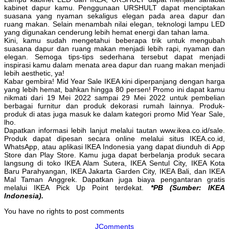
kabinet dapur kamu. Penggunaan URSHULT dapat menciptakan
suasana yang nyaman sekaligus elegan pada area dapur dan
ruang makan. Selain menambah nilai elegan, teknologi lampu LED
yang digunakan cenderung lebih hemat energi dan tahan lama.
Kini, kamu sudah mengetahui beberapa trik untuk mengubah
suasana dapur dan ruang makan menjadi lebih rapi, nyaman dan
elegan. Semoga tips-tips sederhana tersebut dapat menjadi
inspirasi kamu dalam menata area dapur dan ruang makan menjadi
lebih aesthetic, ya!
Kabar gembira! Mid Year Sale IKEA kini diperpanjang dengan harga
yang lebih hemat, bahkan hingga 80 persen! Promo ini dapat kamu
nikmati dari 19 Mei 2022 sampai 29 Mei 2022 untuk pembelian
berbagai furnitur dan produk dekorasi rumah lainnya. Produk-
produk di atas juga masuk ke dalam kategori promo Mid Year Sale,
lho.
Dapatkan informasi lebih lanjut melalui tautan www.ikea.co.id/sale.
Produk dapat dipesan secara online melalui situs IKEA.co.id,
WhatsApp, atau aplikasi IKEA Indonesia yang dapat diunduh di App
Store dan Play Store. Kamu juga dapat berbelanja produk secara
langsung di toko IKEA Alam Sutera, IKEA Sentul City, IKEA Kota
Baru Parahyangan, IKEA Jakarta Garden City, IKEA Bali, dan IKEA
Mal Taman Anggrek. Dapatkan juga biaya pengantaran gratis
melalui IKEA Pick Up Point terdekat.
*PB (Sumber: IKEA
Indonesia).
You have no rights to post comments
JComments