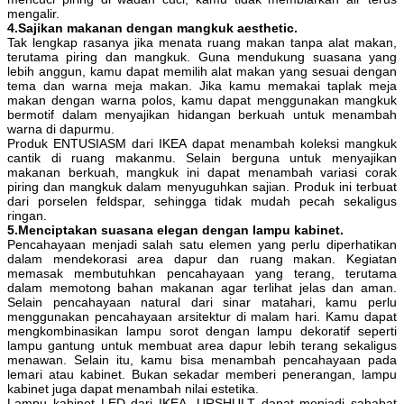
mengalir.
4.Sajikan makanan dengan mangkuk aesthetic.
Tak lengkap rasanya jika menata ruang makan tanpa alat makan,
terutama piring dan mangkuk. Guna mendukung suasana yang
lebih anggun, kamu dapat memilih alat makan yang sesuai dengan
tema dan warna meja makan. Jika kamu memakai taplak meja
makan dengan warna polos, kamu dapat menggunakan mangkuk
bermotif dalam menyajikan hidangan berkuah untuk menambah
warna di dapurmu.
Produk ENTUSIASM dari IKEA dapat menambah koleksi mangkuk
cantik di ruang makanmu. Selain berguna untuk menyajikan
makanan berkuah, mangkuk ini dapat menambah variasi corak
piring dan mangkuk dalam menyuguhkan sajian. Produk ini terbuat
dari porselen feldspar, sehingga tidak mudah pecah sekaligus
ringan.
5.Menciptakan suasana elegan dengan lampu kabinet.
Pencahayaan menjadi salah satu elemen yang perlu diperhatikan
dalam mendekorasi area dapur dan ruang makan. Kegiatan
memasak membutuhkan pencahayaan yang terang, terutama
dalam memotong bahan makanan agar terlihat jelas dan aman.
Selain pencahayaan natural dari sinar matahari, kamu perlu
menggunakan pencahayaan arsitektur di malam hari. Kamu dapat
mengkombinasikan lampu sorot dengan lampu dekoratif seperti
lampu gantung untuk membuat area dapur lebih terang sekaligus
menawan. Selain itu, kamu bisa menambah pencahayaan pada
lemari atau kabinet. Bukan sekadar memberi penerangan, lampu
kabinet juga dapat menambah nilai estetika.
Lampu kabinet LED dari IKEA, URSHULT dapat menjadi sahabat