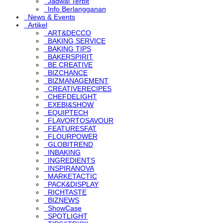
Jadwal Terbit
Info Berlangganan
News & Events
Artikel
ART&DECCO
BAKING SERVICE
BAKING TIPS
BAKERSPIRIT
BE CREATIVE
BIZCHANCE
BIZMANAGEMENT
CREATIVERECIPES
CHEFDELIGHT
EXEBI&SHOW
EQUIPTECH
FLAVORTOSAVOUR
FEATURESFAT
FLOURPOWER
GLOBITREND
INBAKING
INGREDIENTS
INSPIRANOVA
MARKETACTIC
PACK&DISPLAY
RICHTASTE
BIZNEWS
ShowCase
SPOTLIGHT