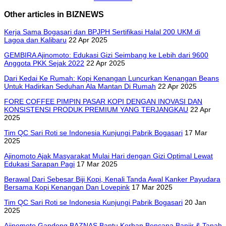
Other articles in BIZNEWS
Kerja Sama Bogasari dan BPJPH Sertifikasi Halal 200 UKM di
Lagoa dan Kalibaru
22 Apr 2025
GEMBIRA Ajinomoto: Edukasi Gizi Seimbang ke Lebih dari 9600
Anggota PKK Sejak 2022
22 Apr 2025
Dari Kedai Ke Rumah: Kopi Kenangan Luncurkan Kenangan Beans
Untuk Hadirkan Seduhan Ala Mantan Di Rumah
22 Apr 2025
FORE COFFEE PIMPIN PASAR KOPI DENGAN INOVASI DAN
KONSISTENSI PRODUK PREMIUM YANG TERJANGKAU
22 Apr
2025
Tim QC Sari Roti se Indonesia Kunjungi Pabrik Bogasari
17 Mar
2025
Ajinomoto Ajak Masyarakat Mulai Hari dengan Gizi Optimal Lewat
Edukasi Sarapan Pagi
17 Mar 2025
Berawal Dari Sebesar Biji Kopi, Kenali Tanda Awal Kanker Payudara
Bersama Kopi Kenangan Dan Lovepink
17 Mar 2025
Tim QC Sari Roti se Indonesia Kunjungi Pabrik Bogasari
20 Jan
2025
Ajinomoto Gandeng BAZNAS Bantu Korban Bencana Banjir & Tanah