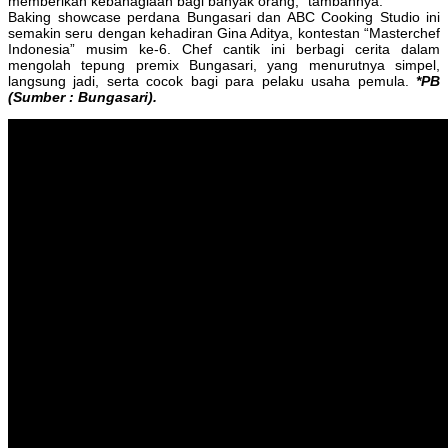
memberikan kebahagiaan bagi banyak orang," tambahnya.
Baking showcase perdana Bungasari dan ABC Cooking Studio ini
semakin seru dengan kehadiran Gina Aditya, kontestan “Masterchef
Indonesia” musim ke-6. Chef cantik ini berbagi cerita dalam
mengolah tepung premix Bungasari, yang menurutnya simpel,
langsung jadi, serta cocok bagi para pelaku usaha pemula.
*PB
(Sumber : Bungasari).