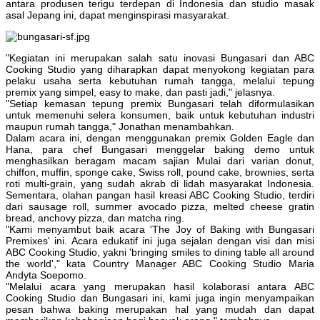
antara produsen terigu terdepan di Indonesia dan studio masak
asal Jepang ini, dapat menginspirasi masyarakat.
"Kegiatan ini merupakan salah satu inovasi Bungasari dan ABC
Cooking Studio yang diharapkan dapat menyokong kegiatan para
pelaku usaha serta kebutuhan rumah tangga, melalui tepung
premix yang simpel, easy to make, dan pasti jadi," jelasnya.
"Setiap kemasan tepung premix Bungasari telah diformulasikan
untuk memenuhi selera konsumen, baik untuk kebutuhan industri
maupun rumah tangga," Jonathan menambahkan.
Dalam acara ini, dengan menggunakan premix Golden Eagle dan
Hana, para chef Bungasari menggelar baking demo untuk
menghasilkan beragam macam sajian Mulai dari varian donut,
chiffon, muffin, sponge cake, Swiss roll, pound cake, brownies, serta
roti multi-grain, yang sudah akrab di lidah masyarakat Indonesia.
Sementara, olahan pangan hasil kreasi ABC Cooking Studio, terdiri
dari sausage roll, summer avocado pizza, melted cheese gratin
bread, anchovy pizza, dan matcha ring.
"Kami menyambut baik acara 'The Joy of Baking with Bungasari
Premixes' ini. Acara edukatif ini juga sejalan dengan visi dan misi
ABC Cooking Studio, yakni 'bringing smiles to dining table all around
the world'," kata Country Manager ABC Cooking Studio Maria
Andyta Soepomo.
"Melalui acara yang merupakan hasil kolaborasi antara ABC
Cooking Studio dan Bungasari ini, kami juga ingin menyampaikan
pesan bahwa baking merupakan hal yang mudah dan dapat