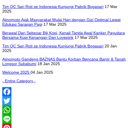
Tim QC Sari Roti se Indonesia Kunjungi Pabrik Bogasari
17 Mar
2025
Ajinomoto Ajak Masyarakat Mulai Hari dengan Gizi Optimal Lewat
Edukasi Sarapan Pagi
17 Mar 2025
Berawal Dari Sebesar Biji Kopi, Kenali Tanda Awal Kanker Payudara
Bersama Kopi Kenangan Dan Lovepink
17 Mar 2025
Tim QC Sari Roti se Indonesia Kunjungi Pabrik Bogasari
20 Jan
2025
Ajinomoto Gandeng BAZNAS Bantu Korban Bencana Banjir & Tanah
Longsor Sukabumi
18 Jan 2025
Welcome 2025
04 Jan 2025
- Entire Category -
Facebook
Twitter
WhatsApp