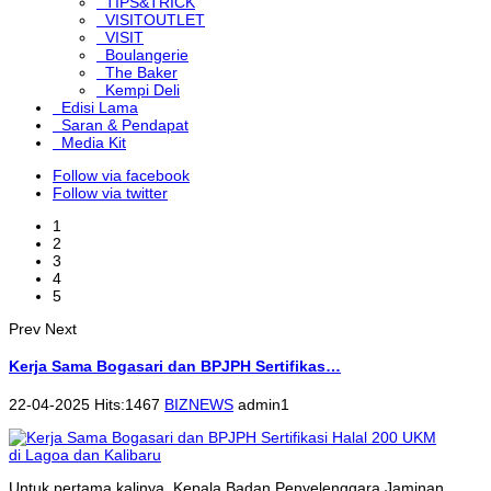
TIPS&TRICK
VISITOUTLET
VISIT
Boulangerie
The Baker
Kempi Deli
Edisi Lama
Saran & Pendapat
Media Kit
Follow via facebook
Follow via twitter
1
2
3
4
5
Prev
Next
Kerja Sama Bogasari dan BPJPH Sertifikas…
22-04-2025 Hits:1467
BIZNEWS
admin1
Untuk pertama kalinya, Kepala Badan Penyelenggara Jaminan