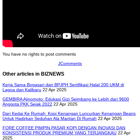
You have no rights to post comments
JComments
Other articles in BIZNEWS
Kerja Sama Bogasari dan BPJPH Sertifikasi Halal 200 UKM di
Lagoa dan Kalibaru
22 Apr 2025
GEMBIRA Ajinomoto: Edukasi Gizi Seimbang ke Lebih dari 9600
Anggota PKK Sejak 2022
22 Apr 2025
Dari Kedai Ke Rumah: Kopi Kenangan Luncurkan Kenangan Beans
Untuk Hadirkan Seduhan Ala Mantan Di Rumah
22 Apr 2025
FORE COFFEE PIMPIN PASAR KOPI DENGAN INOVASI DAN
KONSISTENSI PRODUK PREMIUM YANG TERJANGKAU
22 Apr
2025