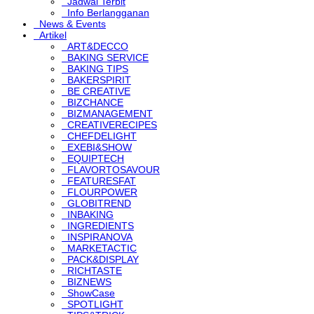
Jadwal Terbit
Info Berlangganan
News & Events
Artikel
ART&DECCO
BAKING SERVICE
BAKING TIPS
BAKERSPIRIT
BE CREATIVE
BIZCHANCE
BIZMANAGEMENT
CREATIVERECIPES
CHEFDELIGHT
EXEBI&SHOW
EQUIPTECH
FLAVORTOSAVOUR
FEATURESFAT
FLOURPOWER
GLOBITREND
INBAKING
INGREDIENTS
INSPIRANOVA
MARKETACTIC
PACK&DISPLAY
RICHTASTE
BIZNEWS
ShowCase
SPOTLIGHT