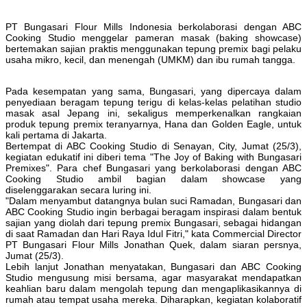
PT Bungasari Flour Mills Indonesia berkolaborasi dengan ABC
Cooking Studio menggelar pameran masak (baking showcase)
bertemakan sajian praktis menggunakan tepung premix bagi pelaku
usaha mikro, kecil, dan menengah (UMKM) dan ibu rumah tangga.
Pada kesempatan yang sama, Bungasari, yang dipercaya dalam
penyediaan beragam tepung terigu di kelas-kelas pelatihan studio
masak asal Jepang ini, sekaligus memperkenalkan rangkaian
produk tepung premix teranyarnya, Hana dan Golden Eagle, untuk
kali pertama di Jakarta.
Bertempat di ABC Cooking Studio di Senayan, City, Jumat (25/3),
kegiatan edukatif ini diberi tema "The Joy of Baking with Bungasari
Premixes". Para chef Bungasari yang berkolaborasi dengan ABC
Cooking Studio ambil bagian dalam showcase yang
diselenggarakan secara luring ini.
"Dalam menyambut datangnya bulan suci Ramadan, Bungasari dan
ABC Cooking Studio ingin berbagai beragam inspirasi dalam bentuk
sajian yang diolah dari tepung premix Bungasari, sebagai hidangan
di saat Ramadan dan Hari Raya Idul Fitri," kata Commercial Director
PT Bungasari Flour Mills Jonathan Quek, dalam siaran persnya,
Jumat (25/3).
Lebih lanjut Jonathan menyatakan, Bungasari dan ABC Cooking
Studio mengusung misi bersama, agar masyarakat mendapatkan
keahlian baru dalam mengolah tepung dan mengaplikasikannya di
rumah atau tempat usaha mereka. Diharapkan, kegiatan kolaboratif