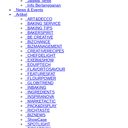
Jadwal Terbit
Info Berlangganan
News & Events
Artikel
ART&DECCO
BAKING SERVICE
BAKING TIPS
BAKERSPIRIT
BE CREATIVE
BIZCHANCE
BIZMANAGEMENT
CREATIVERECIPES
CHEFDELIGHT
EXEBI&SHOW
EQUIPTECH
FLAVORTOSAVOUR
FEATURESFAT
FLOURPOWER
GLOBITREND
INBAKING
INGREDIENTS
INSPIRANOVA
MARKETACTIC
PACK&DISPLAY
RICHTASTE
BIZNEWS
ShowCase
SPOTLIGHT