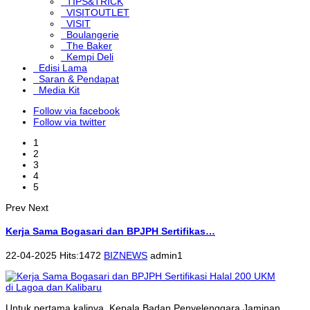
TIPS&TRICK
VISITOUTLET
VISIT
Boulangerie
The Baker
Kempi Deli
Edisi Lama
Saran & Pendapat
Media Kit
Follow via facebook
Follow via twitter
1
2
3
4
5
Prev
Next
Kerja Sama Bogasari dan BPJPH Sertifikas…
22-04-2025 Hits:1472
BIZNEWS
admin1
Untuk pertama kalinya, Kepala Badan Penyelenggara Jaminan