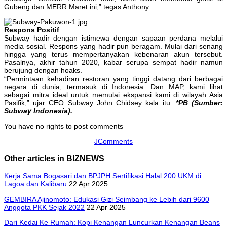
Gubeng dan MERR Maret ini,” tegas Anthony.
Respons Positif
Subway hadir dengan istimewa dengan sapaan perdana melalui
media sosial. Respons yang hadir pun beragam. Mulai dari senang
hingga yang terus mempertanyakan kebenaran akun tersebut.
Pasalnya, akhir tahun 2020, kabar serupa sempat hadir namun
berujung dengan hoaks.
“Permintaan kehadiran restoran yang tinggi datang dari berbagai
negara di dunia, termasuk di Indonesia. Dan MAP, kami lihat
sebagai mitra ideal untuk memulai ekspansi kami di wilayah Asia
Pasifik,” ujar CEO Subway John Chidsey kala itu.
*PB (Sumber:
Subway Indonesia).
You have no rights to post comments
JComments
Other articles in BIZNEWS
Kerja Sama Bogasari dan BPJPH Sertifikasi Halal 200 UKM di
Lagoa dan Kalibaru
22 Apr 2025
GEMBIRA Ajinomoto: Edukasi Gizi Seimbang ke Lebih dari 9600
Anggota PKK Sejak 2022
22 Apr 2025
Dari Kedai Ke Rumah: Kopi Kenangan Luncurkan Kenangan Beans