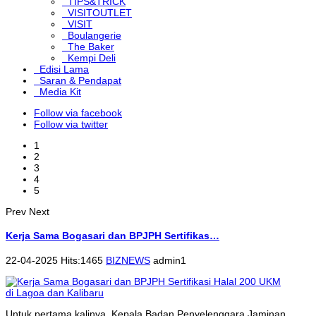
TIPS&TRICK
VISITOUTLET
VISIT
Boulangerie
The Baker
Kempi Deli
Edisi Lama
Saran & Pendapat
Media Kit
Follow via facebook
Follow via twitter
1
2
3
4
5
Prev
Next
Kerja Sama Bogasari dan BPJPH Sertifikas…
22-04-2025 Hits:1465
BIZNEWS
admin1
Untuk pertama kalinya, Kepala Badan Penyelenggara Jaminan