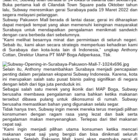
Buka pertama kali di Cilandak Town Square pada Oktober tahun
lalu, Subway meresmikan gerai Surabaya pada 19 Maret 2022 dan
segera melayani pelanggan.
Subway Pakuwon Mall berada di lantai dasar, gerai ini diharapkan
dapat menjadi tempat yang akan memenuhi keinginan masyarakat
Surabaya untuk mendapatkan pengalaman menikmati sandwich
dengan cara berbeda dari sebelumnya.
“Kami melihat besarnya minat dan permintaan di seluruh negeri.
Sebab itu, kami akan secara strategis memperluas kehadiran kami
di Surabaya dan kota-kota lain di Indonesia,” ungkap Anthony
Cottan, Direktur Utama PT MAP Boga Adiperkasa, Tbk.
Selain itu, Anthony menambahkan Surabaya menjadi pencapaian
penting dalam perjalanan ekspansi Subway Indonesia. Karena, kota
ini merupakan salah satu pusat bisnis paling signifikan di negara
dengan lebih dari tiga juta penduduk ini.
Sebagai salah satu merek yang ikonik dari MAP Boga, Subway
berusaha membawa pengalaman sama bahkan ketika makanan
tersebut dibawa pulang untuk dikonsumsi di rumah. Subway
berusaha memastikan bahan yang digunakan selalu segar.
Tidak hanya tren, Subway ingin merek mereka terus menjadi pilihan
konsmumen dengan ragam rasa yang lezat dan baik serta
pengalaman makan menyenangkan. Terlepas dari titel makanan
cepat saji.
“Kami ingin menjadi pilihan utama konsumen ketika mencari
makanan cepat saji yang bergizi dan bisa dinikmati seluruh
keluarga. Setelah Pakuwon Mall, kami akan membuka gerai di