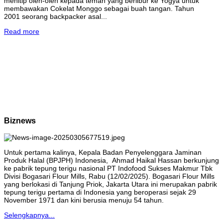
menitip oleh-oleh kepada teman yang berlibur ke Yogya untuk
membawakan Cokelat Monggo sebagai buah tangan. Tahun
2001 seorang backpacker asal...
Read more
Biznews
Untuk pertama kalinya, Kepala Badan Penyelenggara Jaminan
Produk Halal (BPJPH) Indonesia, Ahmad Haikal Hassan berkunjung
ke pabrik tepung terigu nasional PT Indofood Sukses Makmur Tbk
Divisi Bogasari Flour Mills, Rabu (12/02/2025). Bogasari Flour Mills
yang berlokasi di Tanjung Priok, Jakarta Utara ini merupakan pabrik
tepung terigu pertama di Indonesia yang beroperasi sejak 29
November 1971 dan kini berusia menuju 54 tahun.
Selengkapnya...