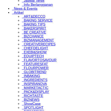
Jadwal Terbit
Info Berlangganan
News & Events
Artikel
ART&DECCO
BAKING SERVICE
BAKING TIPS
BAKERSPIRIT
BE CREATIVE
BIZCHANCE
BIZMANAGEMENT
CREATIVERECIPES
CHEFDELIGHT
EXEBI&SHOW
EQUIPTECH
FLAVORTOSAVOUR
FEATURESFAT
FLOURPOWER
GLOBITREND
INBAKING
INGREDIENTS
INSPIRANOVA
MARKETACTIC
PACK&DISPLAY
RICHTASTE
BIZNEWS
ShowCase
SPOTLIGHT