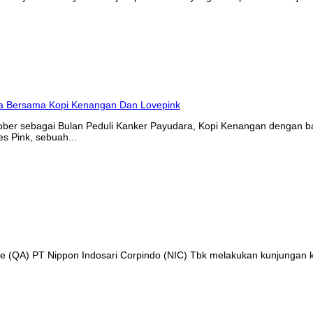
tober sebagai Bulan Peduli Kanker Payudara, Kopi Kenangan denga
s Pink, sebuah...
nce (QA) PT Nippon Indosari Corpindo (NIC) Tbk melakukan kunjungan 