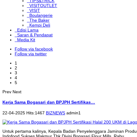
TIPS&TRICK
VISITOUTLET
VISIT
Boulangerie
The Baker
Kempi Deli
Edisi Lama
Saran & Pendapat
Media Kit
Follow via facebook
Follow via twitter
1
2
3
4
5
Prev
Next
Kerja Sama Bogasari dan BPJPH Sertifikas…
22-04-2025 Hits:1467
BIZNEWS
admin1
Untuk pertama kalinya, Kepala Badan Penyelenggara Jaminan Produk
Indofood Sukses Makmur Tbk Divisi Bogasari Flour Mills, Rabu...