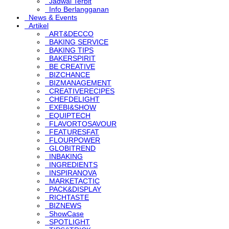
Jadwal Terbit
Info Berlangganan
News & Events
Artikel
ART&DECCO
BAKING SERVICE
BAKING TIPS
BAKERSPIRIT
BE CREATIVE
BIZCHANCE
BIZMANAGEMENT
CREATIVERECIPES
CHEFDELIGHT
EXEBI&SHOW
EQUIPTECH
FLAVORTOSAVOUR
FEATURESFAT
FLOURPOWER
GLOBITREND
INBAKING
INGREDIENTS
INSPIRANOVA
MARKETACTIC
PACK&DISPLAY
RICHTASTE
BIZNEWS
ShowCase
SPOTLIGHT