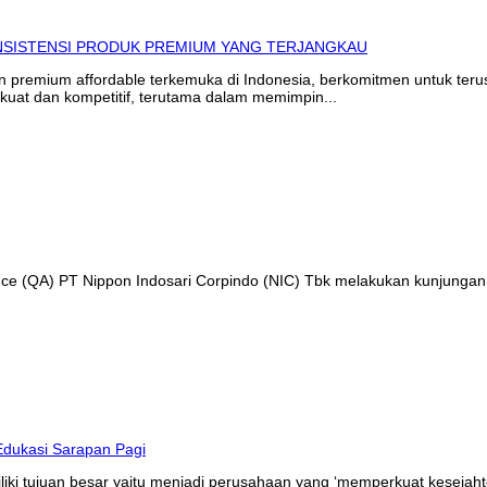
in premium affordable terkemuka di Indonesia, berkomitmen untuk te
kuat dan kompetitif, terutama dalam memimpin...
ance (QA) PT Nippon Indosari Corpindo (NIC) Tbk melakukan kunjungan
liki tujuan besar yaitu menjadi perusahaan yang ‘memperkuat kesejaht