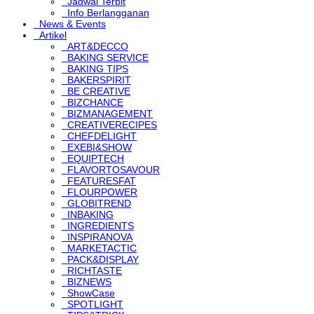
Jadwal Terbit
Info Berlangganan
News & Events
Artikel
ART&DECCO
BAKING SERVICE
BAKING TIPS
BAKERSPIRIT
BE CREATIVE
BIZCHANCE
BIZMANAGEMENT
CREATIVERECIPES
CHEFDELIGHT
EXEBI&SHOW
EQUIPTECH
FLAVORTOSAVOUR
FEATURESFAT
FLOURPOWER
GLOBITREND
INBAKING
INGREDIENTS
INSPIRANOVA
MARKETACTIC
PACK&DISPLAY
RICHTASTE
BIZNEWS
ShowCase
SPOTLIGHT