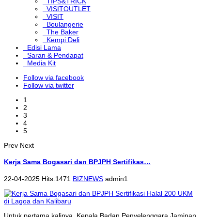
TIPS&TRICK
VISITOUTLET
VISIT
Boulangerie
The Baker
Kempi Deli
Edisi Lama
Saran & Pendapat
Media Kit
Follow via facebook
Follow via twitter
1
2
3
4
5
Prev
Next
Kerja Sama Bogasari dan BPJPH Sertifikas…
22-04-2025 Hits:1471
BIZNEWS
admin1
Untuk pertama kalinya, Kepala Badan Penyelenggara Jaminan