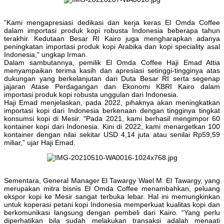
“Kami mengapresiasi dedikasi dan kerja keras El Omda Coffee
dalam importasi produk kopi robusta Indonesia beberapa tahun
terakhir. Kedutaan Besar RI Kairo juga mengharapkan adanya
peningkatan importasi produk kopi Arabika dan kopi speciality asal
Indonesia," ungkap Irman.
Dalam sambutannya, pemilik El Omda Coffee Haji Emad Attia
menyampaikan terima kasih dan apresiasi setinggi-tingginya atas
dukungan yang berkelanjutan dari Duta Besar RI serta segenap
jajaran Atase Perdagangan dan Ekonomi KBRI Kairo dalam
importasi produk kopi robusta unggulan dari Indonesia.
Haji Emad menjelaskan, pada 2022, pihaknya akan meningkatkan
importasi kopi dari Indonesia berkenaan dengan tingginya tingkat
konsumsi kopi di Mesir. "Pada 2021, kami berhasil mengimpor 60
kontainer kopi dari Indonesia. Kini di 2022, kami menargetkan 100
kontainer dengan nilai sekitar USD 4,14 juta atau senilai Rp59,59
miliar,” ujar Haji Emad.
Sementara, General Manager El Tawargy Wael M. El Tawargy, yang
merupakan mitra bisnis El Omda Coffee menambahkan, peluang
ekspor kopi ke Mesir sangat terbuka lebar. Hal ini memungkinkan
untuk koperasi petani kopi Indonesia memperkuat kualitas kopi dan
berkomunikasi langsung dengan pembeli dari Kairo. “Yang perlu
diperhatikan bila sudah melakukan transaksi adalah menaati