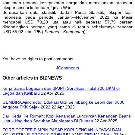
komitmen tentang kesepakatan harga dan menjalankan prosedur
ekspor sesuai ketentuan,” jelas Wael.
Berdasarkan data statistik Badan Pusat Statistik, ekspor kopi
Indonesia pada periode Januari—November 2021 ke Mesir
mencapai USD 79,20 juta atau naik sebesar 57,79 persen
dibandingkan periode yang sama di tahun sebelumnya sebesar
USD 55,02 juta. *PB (
Sumber : Kemendag
).
You have no rights to post comments
JComments
Other articles in BIZNEWS
Kerja Sama Bogasari dan BPJPH Sertifikasi Halal 200 UKM di
Lagoa dan Kalibaru
22 Apr 2025
GEMBIRA Ajinomoto: Edukasi Gizi Seimbang ke Lebih dari 9600
Anggota PKK Sejak 2022
22 Apr 2025
Dari Kedai Ke Rumah: Kopi Kenangan Luncurkan Kenangan Beans
Untuk Hadirkan Seduhan Ala Mantan Di Rumah
22 Apr 2025
FORE COFFEE PIMPIN PASAR KOPI DENGAN INOVASI DAN
KONSISTENSI PRODUK PREMIUM YANG TERJANGKAU
22 Apr