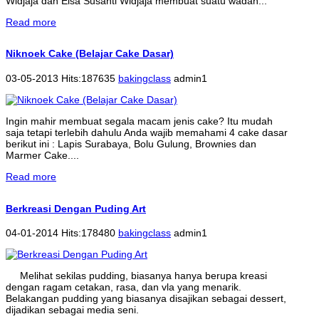
Widjaja dan Elsa Susanti Widjaja membuat suatu wadah...
Read more
Niknoek Cake (Belajar Cake Dasar)
03-05-2013 Hits:187635
bakingclass
admin1
Ingin mahir membuat segala macam jenis cake? Itu mudah
saja tetapi terlebih dahulu Anda wajib memahami 4 cake dasar
berikut ini : Lapis Surabaya, Bolu Gulung, Brownies dan
Marmer Cake....
Read more
Berkreasi Dengan Puding Art
04-01-2014 Hits:178480
bakingclass
admin1
Melihat sekilas pudding, biasanya hanya berupa kreasi
dengan ragam cetakan, rasa, dan vla yang menarik.
Belakangan pudding yang biasanya disajikan sebagai dessert,
dijadikan sebagai media seni.