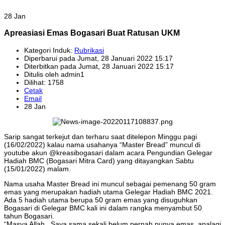
28 Jan
Apreasiasi Emas Bogasari Buat Ratusan UKM
Kategori Induk:
Rubrikasi
Diperbarui pada Jumat, 28 Januari 2022 15:17
Diterbitkan pada Jumat, 28 Januari 2022 15:17
Ditulis oleh admin1
Dilihat: 1758
Cetak
Email
28 Jan
Sarip sangat terkejut dan terharu saat ditelepon Minggu pagi
(16/02/2022) kalau nama usahanya “Master Bread” muncul di
youtube akun @kreasibogasari dalam acara Pengundian Gelegar
Hadiah BMC (Bogasari Mitra Card) yang ditayangkan Sabtu
(15/01/2022) malam.
Nama usaha Master Bread ini muncul sebagai pemenang 50 gram
emas yang merupakan hadiah utama Gelegar Hadiah BMC 2021.
Ada 5 hadiah utama berupa 50 gram emas yang disuguhkan
Bogasari di Gelegar BMC kali ini dalam rangka menyambut 50
tahun Bogasari.
“Masya Allah.. Saya sama sekali belum pernah punya emas, apalagi