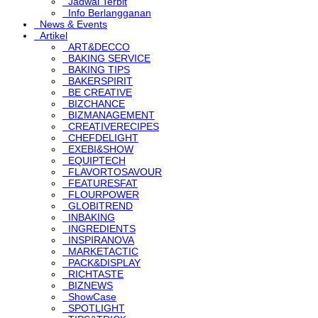
Jadwal Terbit
Info Berlangganan
News & Events
Artikel
ART&DECCO
BAKING SERVICE
BAKING TIPS
BAKERSPIRIT
BE CREATIVE
BIZCHANCE
BIZMANAGEMENT
CREATIVERECIPES
CHEFDELIGHT
EXEBI&SHOW
EQUIPTECH
FLAVORTOSAVOUR
FEATURESFAT
FLOURPOWER
GLOBITREND
INBAKING
INGREDIENTS
INSPIRANOVA
MARKETACTIC
PACK&DISPLAY
RICHTASTE
BIZNEWS
ShowCase
SPOTLIGHT