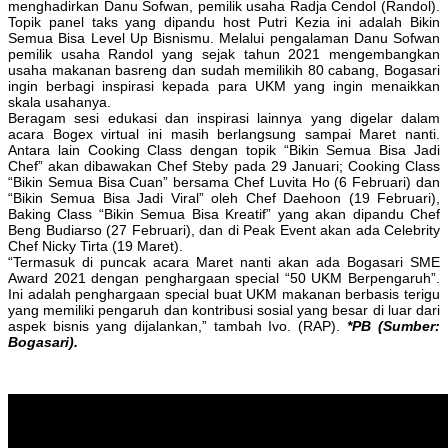
menghadirkan Danu Sofwan, pemilik usaha Radja Cendol (Randol).
Topik panel taks yang dipandu host Putri Kezia ini adalah Bikin
Semua Bisa Level Up Bisnismu. Melalui pengalaman Danu Sofwan
pemilik usaha Randol yang sejak tahun 2021 mengembangkan
usaha makanan basreng dan sudah memilikih 80 cabang, Bogasari
ingin berbagi inspirasi kepada para UKM yang ingin menaikkan
skala usahanya.
Beragam sesi edukasi dan inspirasi lainnya yang digelar dalam
acara Bogex virtual ini masih berlangsung sampai Maret nanti.
Antara lain Cooking Class dengan topik “Bikin Semua Bisa Jadi
Chef” akan dibawakan Chef Steby pada 29 Januari; Cooking Class
“Bikin Semua Bisa Cuan” bersama Chef Luvita Ho (6 Februari) dan
“Bikin Semua Bisa Jadi Viral” oleh Chef Daehoon (19 Februari),
Baking Class “Bikin Semua Bisa Kreatif” yang akan dipandu Chef
Beng Budiarso (27 Februari), dan di Peak Event akan ada Celebrity
Chef Nicky Tirta (19 Maret).
“Termasuk di puncak acara Maret nanti akan ada Bogasari SME
Award 2021 dengan penghargaan special “50 UKM Berpengaruh”.
Ini adalah penghargaan special buat UKM makanan berbasis terigu
yang memiliki pengaruh dan kontribusi sosial yang besar di luar dari
aspek bisnis yang dijalankan,” tambah Ivo. (RAP).
*PB (Sumber:
Bogasari).