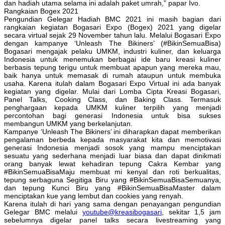
dan hadiah utama selama ini adalah paket umrah,” papar Ivo.
Rangkaian Bogex 2021
Pengundian Gelegar Hadiah BMC 2021 ini masih bagian dari
rangkaian kegiatan Bogasari Expo (Bogex) 2021 yang digelar
secara virtual sejak 29 November tahun lalu. Melalui Bogasari Expo
dengan kampanye ‘Unleash The Bikiners’ (#BikinSemuaBisa)
Bogasari mengajak pelaku UMKM, industri kuliner, dan keluarga
Indonesia untuk menemukan berbagai ide baru kreasi kuliner
berbasis tepung terigu untuk membuat apapun yang mereka mau,
baik hanya untuk memasak di rumah ataupun untuk membuka
usaha. Karena itulah dalam Bogasari Expo Virtual ini ada banyak
kegiatan yang digelar. Mulai dari Lomba Cipta Kreasi Bogasari,
Panel Talks, Cooking Class, dan Baking Class. Termasuk
penghargaan kepada UMKM kuliner terpilih yang menjadi
percontohan bagi generasi Indonesia untuk bisa sukses
membangun UMKM yang berkelanjutan.
Kampanye ‘Unleash The Bikiners’ ini diharapkan dapat memberikan
pengalaman berbeda kepada masyarakat kita dan memotivasi
generasi Indonesia menjadi sosok yang mampu menciptakan
sesuatu yang sederhana menjadi luar biasa dan dapat dinikmati
orang banyak lewat kehadiran tepung Cakra Kembar yang
#BikinSemuaBisaMaju membuat mi kenyal dan roti berkualitas,
tepung serbaguna Segitiga Biru yang #BikinSemuaBisaSemuanya,
dan tepung Kunci Biru yang #BikinSemuaBisaMaster dalam
menciptakan kue yang lembut dan cookies yang renyah.
Karena itulah di hari yang sama dengan penayangan pengundian
Gelegar BMC melalui
youtube@kreasibogasari
, sekitar 1,5 jam
sebelumnya digelar panel talks secara livestreaming yang