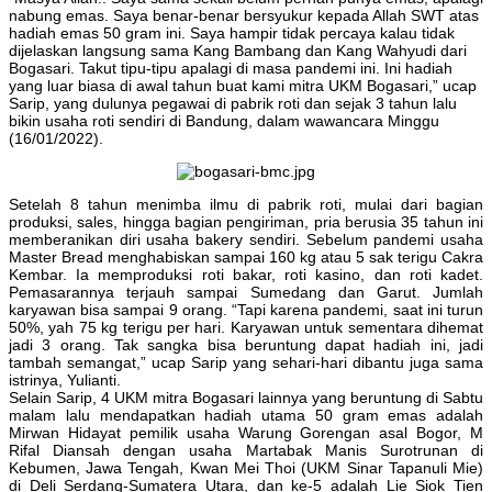
nabung emas. Saya benar-benar bersyukur kepada Allah SWT atas
hadiah emas 50 gram ini. Saya hampir tidak percaya kalau tidak
dijelaskan langsung sama Kang Bambang dan Kang Wahyudi dari
Bogasari. Takut tipu-tipu apalagi di masa pandemi ini. Ini hadiah
yang luar biasa di awal tahun buat kami mitra UKM Bogasari,” ucap
Sarip, yang dulunya pegawai di pabrik roti dan sejak 3 tahun lalu
bikin usaha roti sendiri di Bandung, dalam wawancara Minggu
(16/01/2022).
Setelah 8 tahun menimba ilmu di pabrik roti, mulai dari bagian
produksi, sales, hingga bagian pengiriman, pria berusia 35 tahun ini
memberanikan diri usaha bakery sendiri. Sebelum pandemi usaha
Master Bread menghabiskan sampai 160 kg atau 5 sak terigu Cakra
Kembar. Ia memproduksi roti bakar, roti kasino, dan roti kadet.
Pemasarannya terjauh sampai Sumedang dan Garut. Jumlah
karyawan bisa sampai 9 orang. “Tapi karena pandemi, saat ini turun
50%, yah 75 kg terigu per hari. Karyawan untuk sementara dihemat
jadi 3 orang. Tak sangka bisa beruntung dapat hadiah ini, jadi
tambah semangat,” ucap Sarip yang sehari-hari dibantu juga sama
istrinya, Yulianti.
Selain Sarip, 4 UKM mitra Bogasari lainnya yang beruntung di Sabtu
malam lalu mendapatkan hadiah utama 50 gram emas adalah
Mirwan Hidayat pemilik usaha Warung Gorengan asal Bogor, M
Rifal Diansah dengan usaha Martabak Manis Surotrunan di
Kebumen, Jawa Tengah, Kwan Mei Thoi (UKM Sinar Tapanuli Mie)
di Deli Serdang-Sumatera Utara, dan ke-5 adalah Lie Siok Tien