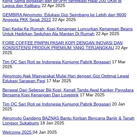
Kerja Sama Bogasari dan BPJPH Sertifikasi Halal 200 UKM di
Lagoa dan Kalibaru
22 Apr 2025
GEMBIRA Ajinomoto: Edukasi Gizi Seimbang ke Lebih dari 9600
Anggota PKK Sejak 2022
22 Apr 2025
Dari Kedai Ke Rumah: Kopi Kenangan Luncurkan Kenangan Beans
Untuk Hadirkan Seduhan Ala Mantan Di Rumah
22 Apr 2025
FORE COFFEE PIMPIN PASAR KOPI DENGAN INOVASI DAN
KONSISTENSI PRODUK PREMIUM YANG TERJANGKAU
22 Apr
2025
Tim QC Sari Roti se Indonesia Kunjungi Pabrik Bogasari
17 Mar
2025
Ajinomoto Ajak Masyarakat Mulai Hari dengan Gizi Optimal Lewat
Edukasi Sarapan Pagi
17 Mar 2025
Berawal Dari Sebesar Biji Kopi, Kenali Tanda Awal Kanker Payudara
Bersama Kopi Kenangan Dan Lovepink
17 Mar 2025
Tim QC Sari Roti se Indonesia Kunjungi Pabrik Bogasari
20 Jan
2025
Ajinomoto Gandeng BAZNAS Bantu Korban Bencana Banjir & Tanah
Longsor Sukabumi
18 Jan 2025
Welcome 2025
04 Jan 2025