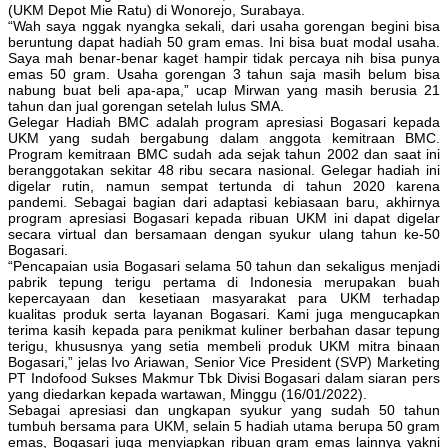
(UKM Depot Mie Ratu) di Wonorejo, Surabaya.
“Wah saya nggak nyangka sekali, dari usaha gorengan begini bisa
beruntung dapat hadiah 50 gram emas. Ini bisa buat modal usaha.
Saya mah benar-benar kaget hampir tidak percaya nih bisa punya
emas 50 gram. Usaha gorengan 3 tahun saja masih belum bisa
nabung buat beli apa-apa,” ucap Mirwan yang masih berusia 21
tahun dan jual gorengan setelah lulus SMA.
Gelegar Hadiah BMC adalah program apresiasi Bogasari kepada
UKM yang sudah bergabung dalam anggota kemitraan BMC.
Program kemitraan BMC sudah ada sejak tahun 2002 dan saat ini
beranggotakan sekitar 48 ribu secara nasional. Gelegar hadiah ini
digelar rutin, namun sempat tertunda di tahun 2020 karena
pandemi. Sebagai bagian dari adaptasi kebiasaan baru, akhirnya
program apresiasi Bogasari kepada ribuan UKM ini dapat digelar
secara virtual dan bersamaan dengan syukur ulang tahun ke-50
Bogasari.
“Pencapaian usia Bogasari selama 50 tahun dan sekaligus menjadi
pabrik tepung terigu pertama di Indonesia merupakan buah
kepercayaan dan kesetiaan masyarakat para UKM terhadap
kualitas produk serta layanan Bogasari. Kami juga mengucapkan
terima kasih kepada para penikmat kuliner berbahan dasar tepung
terigu, khususnya yang setia membeli produk UKM mitra binaan
Bogasari,” jelas Ivo Ariawan, Senior Vice President (SVP) Marketing
PT Indofood Sukses Makmur Tbk Divisi Bogasari dalam siaran pers
yang diedarkan kepada wartawan, Minggu (16/01/2022).
Sebagai apresiasi dan ungkapan syukur yang sudah 50 tahun
tumbuh bersama para UKM, selain 5 hadiah utama berupa 50 gram
emas, Bogasari juga menyiapkan ribuan gram emas lainnya yakni