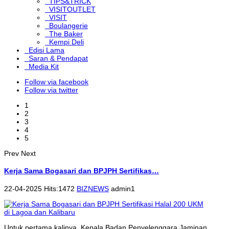
TIPS&TRICK
VISITOUTLET
VISIT
Boulangerie
The Baker
Kempi Deli
Edisi Lama
Saran & Pendapat
Media Kit
Follow via facebook
Follow via twitter
1
2
3
4
5
Prev
Next
Kerja Sama Bogasari dan BPJPH Sertifikas…
22-04-2025 Hits:1472
BIZNEWS
admin1
Untuk pertama kalinya, Kepala Badan Penyelenggara Jaminan