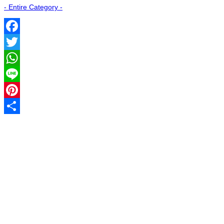
- Entire Category -
Facebook
Twitter
WhatsApp
Line
Pinterest
Share