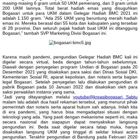
masing-masing 6 gram untuk 50 UKM pemenang, dan 3 gram untuk
200 UKM lainnya. Total berat hadiah emas yang disuguhkan
Bogasari untuk para UKM dalam Gelegar Hadiah BMC 2021 ini
adalah 1.150 gram. ”Ada 255 UKM yang beruntung meraih hadiah
emas ini. Mereka berasal dari 55 kota dan kabupaten yang tersebar
di 28 provinsi. Dan seluruh pajak hadiah buat UKM ini ditanggung
Bogasari,” tambah SVP Marketing Divisi Bogasari ini.
Karena masih pandemi, pengundian Gelegar Hadiah BMC kali ini
digelar secara virtual, beda dengan tahun-tahun sebelumnya.
Diawali dengan penyegelan program Undian di Bogasari pada 20
Desember 2021 yang disaksikan para saksi dari Dinas Sosial DKI,
Kementerian Sosial RI, aparat kepolisian, dan notaris serta bagian
legal Bogasari. Setelah penyegelan lalu dilakukan pengundian di
pabrik Bogasari pada 10 Januari 2022 dan disaksikan oleh para
saksi perwakilan instansi yang sama.
“Jadi yang ditayangkan melalui
youtube@kreasibogasari Sabtu
malam lalu adalah dua hasil rekaman tersebut, yang menurut pihak
pemerintah dan notaris serta aparat hukum sah adanya. Inilah kita
di era pandemi, yang harus bisa mengadaptasi situasi dengan
teknologi yang ada. Yang pasti dengan mekanisme seperti ini, maka
secara nasional dan siapapun dapat menyaksikan langsung
pengundian ini. Beda saat digelar secara tatap muka, hanya
disaksikan langsung UKM yang tinggal di sekitar lokasi acara
pengundian. Terakhir pengundian di Bandung pada Februari 2020