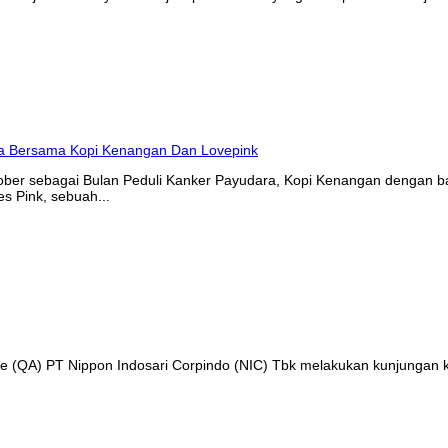
tober sebagai Bulan Peduli Kanker Payudara, Kopi Kenangan denga
s Pink, sebuah...
nce (QA) PT Nippon Indosari Corpindo (NIC) Tbk melakukan kunjungan 