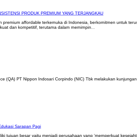
in premium affordable terkemuka di Indonesia, berkomitmen untuk te
kuat dan kompetitif, terutama dalam memimpin...
ance (QA) PT Nippon Indosari Corpindo (NIC) Tbk melakukan kunjungan
liki tujuan besar yaitu menjadi perusahaan yang ‘memperkuat kesejaht