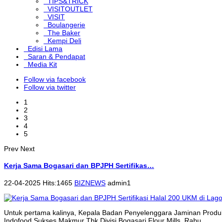
TIPS&TRICK
VISITOUTLET
VISIT
Boulangerie
The Baker
Kempi Deli
Edisi Lama
Saran & Pendapat
Media Kit
Follow via facebook
Follow via twitter
1
2
3
4
5
Prev
Next
Kerja Sama Bogasari dan BPJPH Sertifikas…
22-04-2025 Hits:1465
BIZNEWS
admin1
Untuk pertama kalinya, Kepala Badan Penyelenggara Jaminan Produk
Indofood Sukses Makmur Tbk Divisi Bogasari Flour Mills, Rabu...