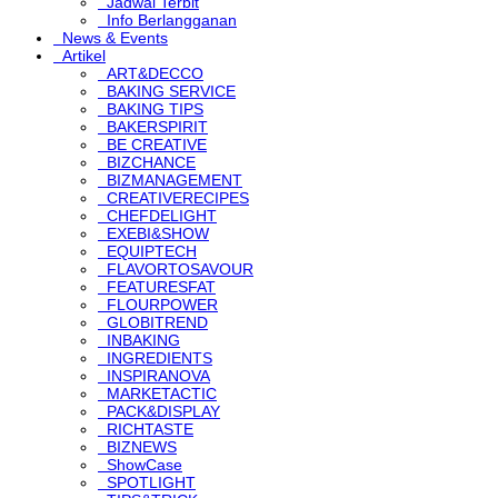
Jadwal Terbit
Info Berlangganan
News & Events
Artikel
ART&DECCO
BAKING SERVICE
BAKING TIPS
BAKERSPIRIT
BE CREATIVE
BIZCHANCE
BIZMANAGEMENT
CREATIVERECIPES
CHEFDELIGHT
EXEBI&SHOW
EQUIPTECH
FLAVORTOSAVOUR
FEATURESFAT
FLOURPOWER
GLOBITREND
INBAKING
INGREDIENTS
INSPIRANOVA
MARKETACTIC
PACK&DISPLAY
RICHTASTE
BIZNEWS
ShowCase
SPOTLIGHT