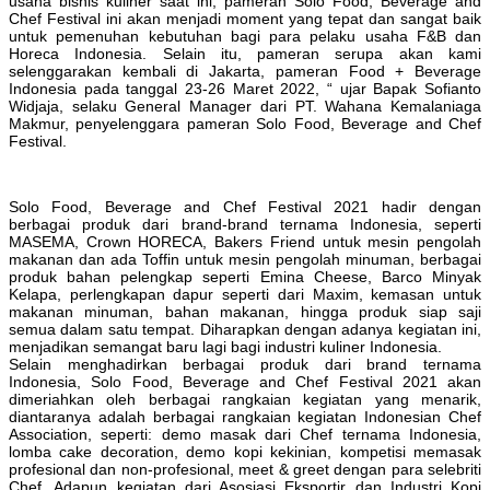
usaha bisnis kuliner saat ini, pameran Solo Food, Beverage and
Chef Festival ini akan menjadi moment yang tepat dan sangat baik
untuk pemenuhan kebutuhan bagi para pelaku usaha F&B dan
Horeca Indonesia. Selain itu, pameran serupa akan kami
selenggarakan kembali di Jakarta, pameran Food + Beverage
Indonesia pada tanggal 23-26 Maret 2022, “ ujar Bapak Sofianto
Widjaja, selaku General Manager dari PT. Wahana Kemalaniaga
Makmur, penyelenggara pameran Solo Food, Beverage and Chef
Festival.
Solo Food, Beverage and Chef Festival 2021 hadir dengan
berbagai produk dari brand-brand ternama Indonesia, seperti
MASEMA, Crown HORECA, Bakers Friend untuk mesin pengolah
makanan dan ada Toffin untuk mesin pengolah minuman, berbagai
produk bahan pelengkap seperti Emina Cheese, Barco Minyak
Kelapa, perlengkapan dapur seperti dari Maxim, kemasan untuk
makanan minuman, bahan makanan, hingga produk siap saji
semua dalam satu tempat. Diharapkan dengan adanya kegiatan ini,
menjadikan semangat baru lagi bagi industri kuliner Indonesia.
Selain menghadirkan berbagai produk dari brand ternama
Indonesia, Solo Food, Beverage and Chef Festival 2021 akan
dimeriahkan oleh berbagai rangkaian kegiatan yang menarik,
diantaranya adalah berbagai rangkaian kegiatan Indonesian Chef
Association, seperti: demo masak dari Chef ternama Indonesia,
lomba cake decoration, demo kopi kekinian, kompetisi memasak
profesional dan non-profesional, meet & greet dengan para selebriti
Chef. Adapun kegiatan dari Asosiasi Eksportir dan Industri Kopi