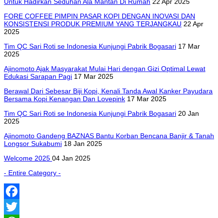
Untuk Hadirkan Seduhan Ala Mantan Di Rumah
22 Apr 2025
FORE COFFEE PIMPIN PASAR KOPI DENGAN INOVASI DAN
KONSISTENSI PRODUK PREMIUM YANG TERJANGKAU
22 Apr
2025
Tim QC Sari Roti se Indonesia Kunjungi Pabrik Bogasari
17 Mar
2025
Ajinomoto Ajak Masyarakat Mulai Hari dengan Gizi Optimal Lewat
Edukasi Sarapan Pagi
17 Mar 2025
Berawal Dari Sebesar Biji Kopi, Kenali Tanda Awal Kanker Payudara
Bersama Kopi Kenangan Dan Lovepink
17 Mar 2025
Tim QC Sari Roti se Indonesia Kunjungi Pabrik Bogasari
20 Jan
2025
Ajinomoto Gandeng BAZNAS Bantu Korban Bencana Banjir & Tanah
Longsor Sukabumi
18 Jan 2025
Welcome 2025
04 Jan 2025
- Entire Category -
Facebook