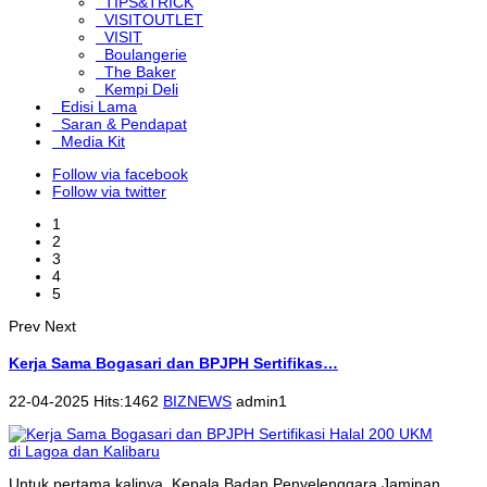
TIPS&TRICK
VISITOUTLET
VISIT
Boulangerie
The Baker
Kempi Deli
Edisi Lama
Saran & Pendapat
Media Kit
Follow via facebook
Follow via twitter
1
2
3
4
5
Prev
Next
Kerja Sama Bogasari dan BPJPH Sertifikas…
22-04-2025 Hits:1462
BIZNEWS
admin1
Untuk pertama kalinya, Kepala Badan Penyelenggara Jaminan