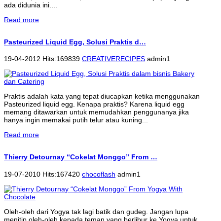
ada didunia ini....
Read more
Pasteurized Liquid Egg, Solusi Praktis d…
19-04-2012 Hits:169839
CREATIVERECIPES
admin1
Praktis adalah kata yang tepat diucapkan ketika menggunakan
Pasteurized liquid egg. Kenapa praktis? Karena liquid egg
memang ditawarkan untuk memudahkan penggunanya jika
hanya ingin memakai putih telur atau kuning...
Read more
Thierry Detournay “Cokelat Monggo” From …
19-07-2010 Hits:167420
chocoflash
admin1
Oleh-oleh dari Yogya tak lagi batik dan gudeg. Jangan lupa
menitip oleh-oleh kepada teman yang berlibur ke Yogya untuk