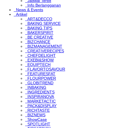
Jadwal Terbit
Info Berlangganan
News & Events
Artikel
ART&DECCO
BAKING SERVICE
BAKING TIPS
BAKERSPIRIT
BE CREATIVE
BIZCHANCE
BIZMANAGEMENT
CREATIVERECIPES
CHEFDELIGHT
EXEBI&SHOW
EQUIPTECH
FLAVORTOSAVOUR
FEATURESFAT
FLOURPOWER
GLOBITREND
INBAKING
INGREDIENTS
INSPIRANOVA
MARKETACTIC
PACK&DISPLAY
RICHTASTE
BIZNEWS
ShowCase
SPOTLIGHT