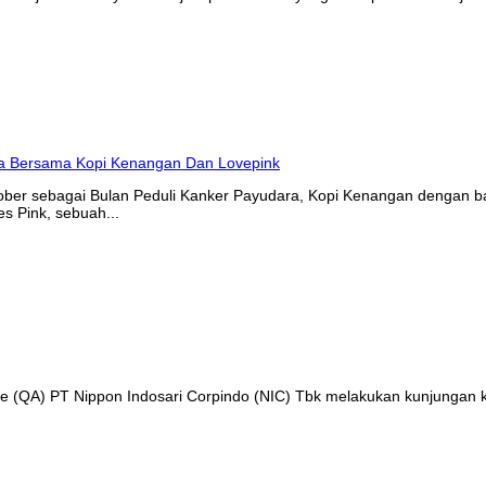
tober sebagai Bulan Peduli Kanker Payudara, Kopi Kenangan denga
s Pink, sebuah...
nce (QA) PT Nippon Indosari Corpindo (NIC) Tbk melakukan kunjungan 