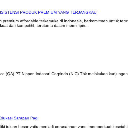
in premium affordable terkemuka di Indonesia, berkomitmen untuk te
kuat dan kompetitif, terutama dalam memimpin...
ance (QA) PT Nippon Indosari Corpindo (NIC) Tbk melakukan kunjungan
liki tujuan besar yaitu menjadi perusahaan yang ‘memperkuat kesejaht