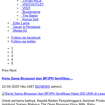
TIPS&TRICK
VISITOUTLET
VISIT
Boulangerie
The Baker
Kempi Deli
Edisi Lama
Saran & Pendapat
Media Kit
Follow via facebook
Follow via twitter
1
2
3
4
5
Prev
Next
Kerja Sama Bogasari dan BPJPH Sertifikas…
22-04-2025 Hits:1467
BIZNEWS
admin1
Untuk pertama kalinya, Kepala Badan Penyelenggara Jaminan Produk
Indofood Sukses Makmur Tbk Divisi Bogasari Flour Mills, Rabu...