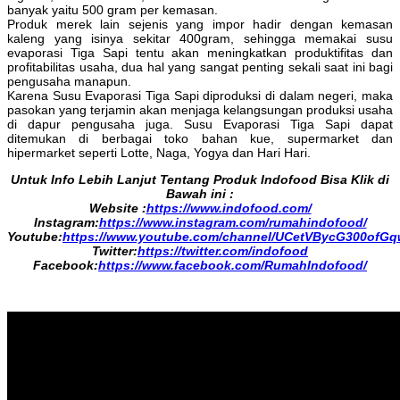
banyak yaitu 500 gram per kemasan.
Produk merek lain sejenis yang impor hadir dengan kemasan
kaleng yang isinya sekitar 400gram, sehingga memakai susu
evaporasi Tiga Sapi tentu akan meningkatkan produktifitas dan
profitabilitas usaha, dua hal yang sangat penting sekali saat ini bagi
pengusaha manapun.
Karena Susu Evaporasi Tiga Sapi diproduksi di dalam negeri, maka
pasokan yang terjamin akan menjaga kelangsungan produksi usaha
di dapur pengusaha juga. Susu Evaporasi Tiga Sapi dapat
ditemukan di berbagai toko bahan kue, supermarket dan
hipermarket seperti Lotte, Naga, Yogya dan Hari Hari.
Untuk Info Lebih Lanjut Tentang Produk Indofood Bisa Klik di
Bawah ini :
Website :
https://www.indofood.com/
Instagram:
https://www.instagram.com/rumahindofood/
Youtube:
https://www.youtube.com/channel/UCetVBycG300ofG
Twitter:
https://twitter.com/indofood
Facebook:
https://www.facebook.com/RumahIndofood/