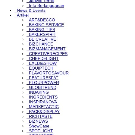
Jadwal Terbit
Info Berlangganan
News & Events
Artikel
ART&DECCO
BAKING SERVICE
BAKING TIPS
BAKERSPIRIT
BE CREATIVE
BIZCHANCE
BIZMANAGEMENT
CREATIVERECIPES
CHEFDELIGHT
EXEBI&SHOW
EQUIPTECH
FLAVORTOSAVOUR
FEATURESFAT
FLOURPOWER
GLOBITREND
INBAKING
INGREDIENTS
INSPIRANOVA
MARKETACTIC
PACK&DISPLAY
RICHTASTE
BIZNEWS
ShowCase
SPOTLIGHT