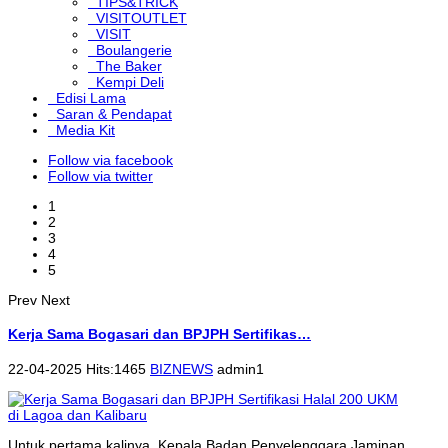
TIPS&TRICK
VISITOUTLET
VISIT
Boulangerie
The Baker
Kempi Deli
Edisi Lama
Saran & Pendapat
Media Kit
Follow via facebook
Follow via twitter
1
2
3
4
5
Prev
Next
Kerja Sama Bogasari dan BPJPH Sertifikas…
22-04-2025 Hits:1465
BIZNEWS
admin1
Untuk pertama kalinya, Kepala Badan Penyelenggara Jaminan