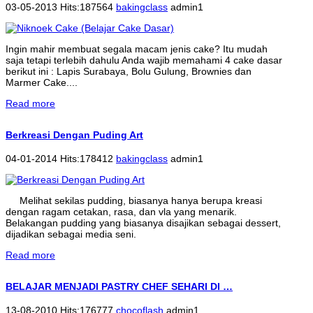
03-05-2013 Hits:187564
bakingclass
admin1
Ingin mahir membuat segala macam jenis cake? Itu mudah
saja tetapi terlebih dahulu Anda wajib memahami 4 cake dasar
berikut ini : Lapis Surabaya, Bolu Gulung, Brownies dan
Marmer Cake....
Read more
Berkreasi Dengan Puding Art
04-01-2014 Hits:178412
bakingclass
admin1
Melihat sekilas pudding, biasanya hanya berupa kreasi
dengan ragam cetakan, rasa, dan vla yang menarik.
Belakangan pudding yang biasanya disajikan sebagai dessert,
dijadikan sebagai media seni.
Read more
BELAJAR MENJADI PASTRY CHEF SEHARI DI …
13-08-2010 Hits:176777
chocoflash
admin1