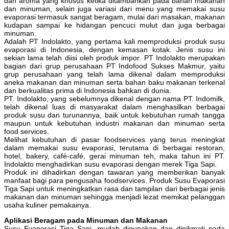
dan aroma yang khusus ketika ditambahkan pada bahan makanan
dan minuman, selain juga variasi dari menu yang memakai susu
evaporasi termasuk sangat beragam, mulai dari masakan, makanan
kudapan sampai ke hidangan pencuci mulut dan juga berbagai
minuman.
Adalah PT Indolakto, yang pertama kali memproduksi produk susu
evaporasi di Indonesia, dengan kemasan kotak. Jenis susu ini
sekian lama telah diisi oleh produk impor. PT Indolakto merupakan
bagian dari grup perusahaan PT Indofood Sukses Makmur, yaitu
grup perusahaan yang telah lama dikenal dalam memproduksi
aneka makanan dan minuman serta bahan baku makanan terkenal
dan berkualitas prima di Indonesia bahkan di dunia.
PT. Indolakto, yang sebelumnya dikenal dengan nama PT. Indomilk,
telah dikenal luas di masyarakat dalam menghasilkan berbagai
produk susu dan turunannya, baik untuk kebutuhan rumah tangga
maupun untuk kebutuhan industri makanan dan minuman serta
food services.
Melihat kebutuhan di pasar foodservices yang terus meningkat
dalam memakai susu evaporasi, terutama di berbagai restoran,
hotel, bakery, café-café, gerai minuman teh, maka tahun ini PT.
Indolakto menghadirkan susu evaporasi dengan merek Tiga Sapi.
Produk ini dihadirkan dengan tawaran yang memberikan banyak
manfaat bagi para pengusaha foodservices. Produk Susu Evaporasi
Tiga Sapi untuk meningkatkan rasa dan tampilan dari berbagai jenis
makanan dan minuman sehingga menjadi lezat memikat pelanggan
usaha kuliner pemakainya.
Aplikasi Beragam pada Minuman dan Makanan
Susu Evaporasi Tiga Sapi, mudah digunakan dan dinikmati pada