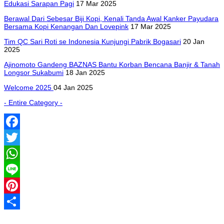
Edukasi Sarapan Pagi
17 Mar 2025
Berawal Dari Sebesar Biji Kopi, Kenali Tanda Awal Kanker Payudara
Bersama Kopi Kenangan Dan Lovepink
17 Mar 2025
Tim QC Sari Roti se Indonesia Kunjungi Pabrik Bogasari
20 Jan
2025
Ajinomoto Gandeng BAZNAS Bantu Korban Bencana Banjir & Tanah
Longsor Sukabumi
18 Jan 2025
Welcome 2025
04 Jan 2025
- Entire Category -
Facebook
Twitter
WhatsApp
Line
Pinterest
Share