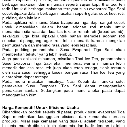
berbagai makanan dan minuman seperti sajian kopi, thai tea, teh
tarik. Untuk di berbagai makanan ternyata susu evaporasi Tiga Sapi
cocok dipakai dalam berbagai masakan seperti gulai, soto, kue, roti,
pudding, dan lain lain.
Pada aplikasi roti manis, Susu Evaporasi Tiga Sapi sangat cocok
untuk dimasukkan dalam bahan adonan roti manis untuk
menambah cita rasa dan kualitas tekstur remah roti (bread crumb),
sekaligus juga bisa dipakai untuk bahan memoles adonan roti
sebelum dipanggang agar roti lebih menarik karena mengkilap
permukaanya dan memiliki rasa yang lebih lezat lagi.
Pada pudding penambahan Susu Evaporasi Tiga Sapi akan
memberikan tekstur yang lebih lembut.
Juga pada aplikasi minuman, misalkan Thai Ice Tea, penambahan
Susu Evaporasi Tiga Sapi akan membuat warna minuman lebih
menarik dan cita rasa teh juga akan tetap terjaga, tidak tertutup
oleh rasa susu, sehingga keseimbangan rasa Thai Ice Tea yang
diharapkan dapat tercapai.
Pada menu masakan misalnya Nasi Kebuli dan aneka soto,
pemakaian Susu Evaporasi Tiga Sapi dapat menggantikan
pemakaian santan. Sedangkan pada menu aneka pasta dapat
menggantikan krim.
Harga Kompetitif Untuk Efisiensi Usaha
Dibandingkan produk sejenis di pasar, produk susu evaporasi Tiga
Sapi memberikan keunggulan efisiensi dan kemudahan proses
produksi. Misal saja kemasan yang dipakai adalah tetrapak, yang
higienis, mudah dibuka, lebih ekonomis dan hadir dengan isi lebih